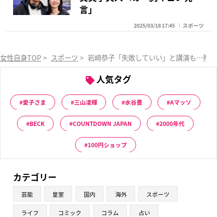
言」
2025/03/18 17:45
スポーツ
女性自身TOP
>
スポーツ
>
岩崎恭子「失敗していい」と講演も…残さ
人気タグ
愛子さま
三山凌輝
水谷豊
Aマッソ
BECK
COUNTDOWN JAPAN
2000年代
100円ショップ
カテゴリー
芸能
皇室
国内
海外
スポーツ
ライフ
コミック
コラム
占い