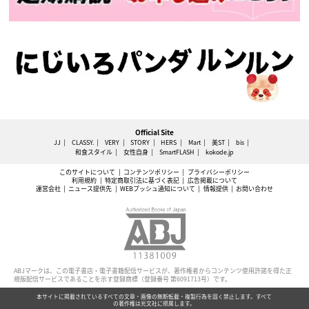
Official Site
JJ
CLASSY.
VERY
STORY
HERS
Mart
美ST
bis
和食スタイル
女性自身
SmartFLASH
kokode.jp
このサイトについて
コンテンツポリシー
プライバシーポリシー
利用規約
特定商取引法に基づく表記
広告掲載について
運営会社
ニュース提供先
WEBプッシュ通知について
情報提供
お問い合わせ
ABJマークは、この電子書店・電子書籍配信サービスが、著作権者からコンテンツ使用許諾を得た正
規版配信サービスであることを示す登録商標（登録番号 第6091713号）です。
本サイトに掲載されているすべての文章・画像の無断転載・複製行為を固く禁止します。すべて
の著作権は光文社に帰属します。