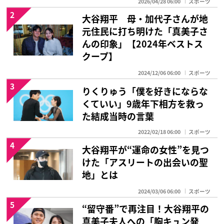
2026/04/28 06:00
スポーツ
2
大谷翔平 母・加代子さんが地
元住民に打ち明けた「真美子さ
んの印象」【2024年ベストス
クープ】
2024/12/06 06:00
スポーツ
3
りくりゅう「僕を好きにならな
くていい」9歳年下相方を救っ
た結成当時の言葉
2022/02/18 06:00
スポーツ
4
大谷翔平が“運命の女性”を見つ
けた「アスリートの出会いの聖
地」とは
2024/03/06 06:00
スポーツ
5
“留守番”で再注目！大谷翔平の
真美子夫人への「胸キュン発