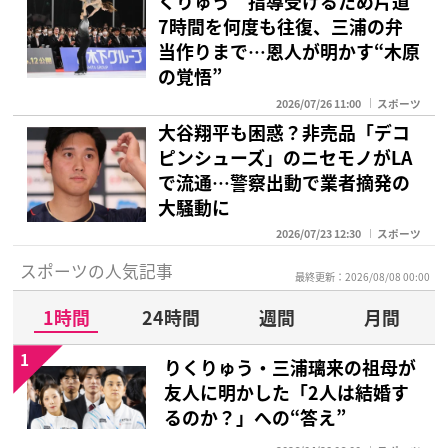
くりゅう 指導受けるため片道
7時間を何度も往復、三浦の弁
当作りまで…恩人が明かす“木原
の覚悟”
2026/07/26 11:00
スポーツ
大谷翔平も困惑？非売品「デコ
ピンシューズ」のニセモノがLA
で流通…警察出動で業者摘発の
大騒動に
2026/07/23 12:30
スポーツ
スポーツの人気記事
最終更新：2026/08/08 00:00
1時間
24時間
週間
月間
1
りくりゅう・三浦璃来の祖母が
友人に明かした「2人は結婚す
るのか？」への“答え”