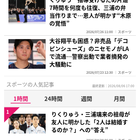
7時間を何度も往復、三浦の弁
当作りまで…恩人が明かす“木原
の覚悟”
2026/07/26 11:00
スポーツ
大谷翔平も困惑？非売品「デコ
ピンシューズ」のニセモノがLA
で流通…警察出動で業者摘発の
大騒動に
2026/07/23 12:30
スポーツ
スポーツの人気記事
最終更新：2026/08/06 17:00
1時間
24時間
週間
月間
1
りくりゅう・三浦璃来の祖母が
友人に明かした「2人は結婚す
るのか？」への“答え”