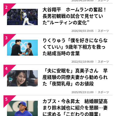
2026/04/28 06:00
スポーツ
2
大谷翔平 ホームランの奮起！
長男初観戦の試合で見せてい
た“ルーティンの変化”
2026/08/03 19:05
スポーツ
3
りくりゅう「僕を好きにならな
くていい」9歳年下相方を救っ
た結成当時の言葉
2022/02/18 06:00
スポーツ
4
「夫に安眠を」真美子さん 早
産経験の同僚夫妻から勧められ
た「夜間乳母」のお値段
2025/05/23 11:00
スポーツ
5
カブス・今永昇太 結婚願望高
まり鈴木誠也に紹介を懇願…妻
に求める「こだわりの職業」