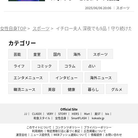
2025/06/06 20:06
スポーツ
女性自身TOP
>
スポーツ
>
イチロー夫人 深夜でも9品！守り続けた
カテゴリー
芸能
皇室
国内
海外
スポーツ
ライフ
コミック
コラム
占い
エンタメニュース
インタビュー
海外ニュース
韓流ニュース
美容
健康
暮らし
グルメ
Official Site
JJ
CLASSY.
VERY
STORY
HERS
Mart
美ST
bis
和食スタイル
女性自身
SmartFLASH
kokode.jp
このサイトについて
コンテンツポリシー
プライバシーポリシー
利用規約
特定商取引法に基づく表記
広告掲載について
運営会社
ニュース提供先
WEBプッシュ通知について
情報提供
お問い合わせ