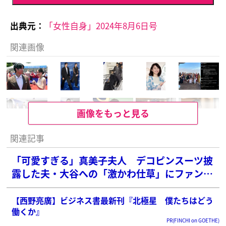
出典元：
「女性自身」2024年8月6日号
関連画像
画像をもっと見る
関連記事
「可愛すぎる」真美子夫人 デコピンスーツ披
露した夫・大谷への「激かわ仕草」にファン感
激
【西野亮廣】ビジネス書最新刊『北極星 僕たちはどう
働くか』
PR(FINCHI on GOETHE)