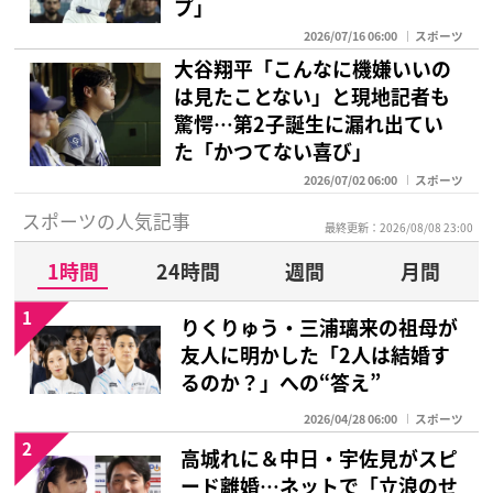
プ」
2026/07/16 06:00
スポーツ
大谷翔平「こんなに機嫌いいの
は見たことない」と現地記者も
驚愕…第2子誕生に漏れ出てい
た「かつてない喜び」
2026/07/02 06:00
スポーツ
スポーツの人気記事
最終更新：2026/08/08 23:00
1時間
24時間
週間
月間
1
りくりゅう・三浦璃来の祖母が
友人に明かした「2人は結婚す
るのか？」への“答え”
2026/04/28 06:00
スポーツ
2
高城れに＆中日・宇佐見がスピ
ード離婚…ネットで「立浪のせ