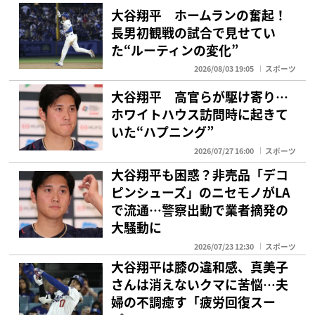
大谷翔平 ホームランの奮起！
長男初観戦の試合で見せてい
た“ルーティンの変化”
2026/08/03 19:05
スポーツ
大谷翔平 高官らが駆け寄り…
ホワイトハウス訪問時に起きて
いた“ハプニング”
2026/07/27 16:00
スポーツ
大谷翔平も困惑？非売品「デコ
ピンシューズ」のニセモノがLA
で流通…警察出動で業者摘発の
大騒動に
2026/07/23 12:30
スポーツ
大谷翔平は膝の違和感、真美子
さんは消えないクマに苦悩…夫
婦の不調癒す「疲労回復スー