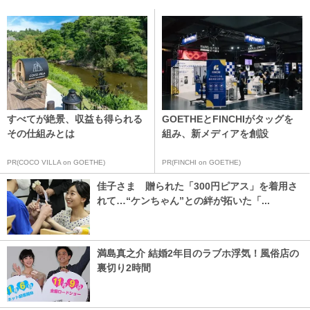
すべてが絶景、収益も得られる
GOETHEとFINCHIがタッグを
その仕組みとは
組み、新メディアを創設
PR(COCO VILLA on GOETHE)
PR(FINCHI on GOETHE)
佳子さま 贈られた「300円ピアス」を着用さ
れて…“ケンちゃん”との絆が拓いた「...
満島真之介 結婚2年目のラブホ浮気！風俗店の
裏切り2時間