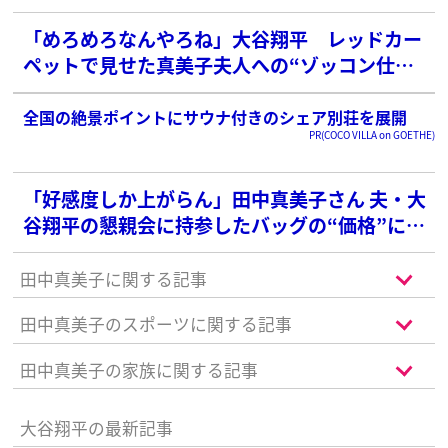
「めろめろなんやろね」大谷翔平 レッドカー
ペットで見せた真美子夫人への“ゾッコン仕
草”にファン歓喜「絵に描いたような理想の夫
婦」
全国の絶景ポイントにサウナ付きのシェア別荘を展開
PR(COCO VILLA on GOETHE)
「好感度しか上がらん」田中真美子さん 夫・大
谷翔平の懇親会に持参したバッグの“価格”に
SNS衝撃
田中真美子に関する記事
田中真美子のスポーツに関する記事
田中真美子の家族に関する記事
大谷翔平の最新記事