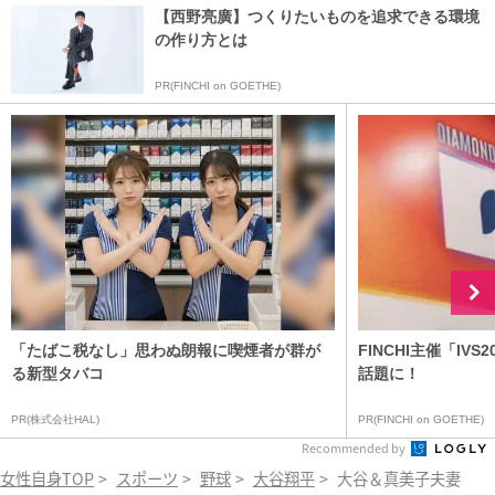
【西野亮廣】つくりたいものを追求できる環境
の作り方とは
PR(FINCHI on GOETHE)
「たばこ税なし」思わぬ朗報に喫煙者が群が
FINCHI主催「IV
る新型タバコ
話題に！
PR(株式会社HAL)
PR(FINCHI on GOETHE)
Recommended by
女性自身TOP
>
スポーツ
>
野球
>
大谷翔平
>
大谷＆真美子夫妻 絶