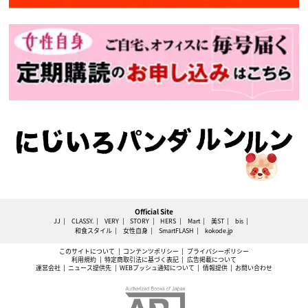
Official Site
JJ
CLASSY.
VERY
STORY
HERS
Mart
美ST
bis
和食スタイル
女性自身
SmartFLASH
kokode.jp
このサイトについて
コンテンツポリシー
プライバシーポリシー
利用規約
特定商取引法に基づく表記
広告掲載について
運営会社
ニュース提供先
WEBプッシュ通知について
情報提供
お問い合わせ