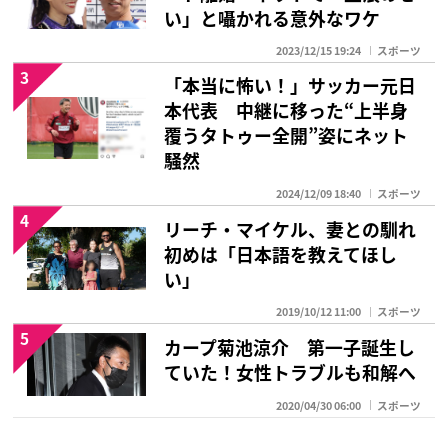
い」と囁かれる意外なワケ
2023/12/15 19:24
スポーツ
3
「本当に怖い！」サッカー元日
本代表 中継に移った“上半身
覆うタトゥー全開”姿にネット
騒然
2024/12/09 18:40
スポーツ
4
リーチ・マイケル、妻との馴れ
初めは「日本語を教えてほし
い」
2019/10/12 11:00
スポーツ
5
カープ菊池涼介 第一子誕生し
ていた！女性トラブルも和解へ
2020/04/30 06:00
スポーツ