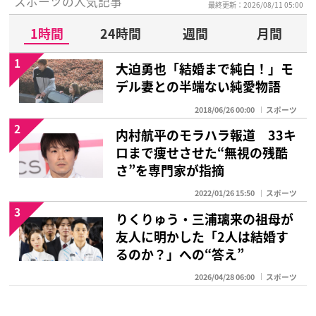
スポーツの人気記事
最終更新：2026/08/11 05:00
1時間
24時間
週間
月間
1
大迫勇也「結婚まで純白！」モ
デル妻との半端ない純愛物語
2018/06/26 00:00
スポーツ
2
内村航平のモラハラ報道 33キ
ロまで痩せさせた“無視の残酷
さ”を専門家が指摘
2022/01/26 15:50
スポーツ
3
りくりゅう・三浦璃来の祖母が
友人に明かした「2人は結婚す
るのか？」への“答え”
2026/04/28 06:00
スポーツ