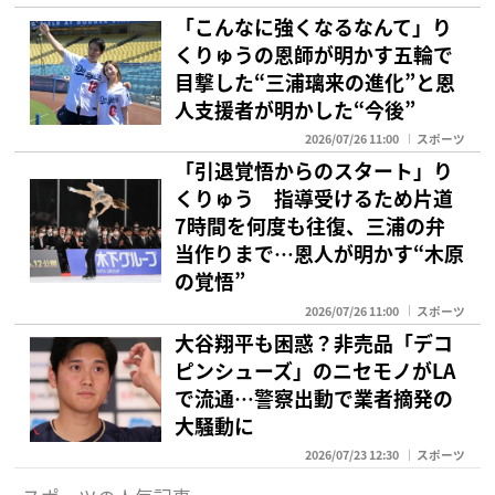
「こんなに強くなるなんて」り
くりゅうの恩師が明かす五輪で
目撃した“三浦璃来の進化”と恩
人支援者が明かした“今後”
2026/07/26 11:00
スポーツ
「引退覚悟からのスタート」り
くりゅう 指導受けるため片道
7時間を何度も往復、三浦の弁
当作りまで…恩人が明かす“木原
の覚悟”
2026/07/26 11:00
スポーツ
大谷翔平も困惑？非売品「デコ
ピンシューズ」のニセモノがLA
で流通…警察出動で業者摘発の
大騒動に
2026/07/23 12:30
スポーツ