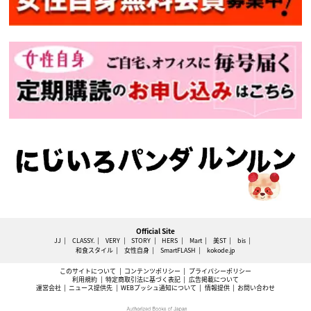
Official Site
JJ
CLASSY.
VERY
STORY
HERS
Mart
美ST
bis
和食スタイル
女性自身
SmartFLASH
kokode.jp
このサイトについて
コンテンツポリシー
プライバシーポリシー
利用規約
特定商取引法に基づく表記
広告掲載について
運営会社
ニュース提供先
WEBプッシュ通知について
情報提供
お問い合わせ