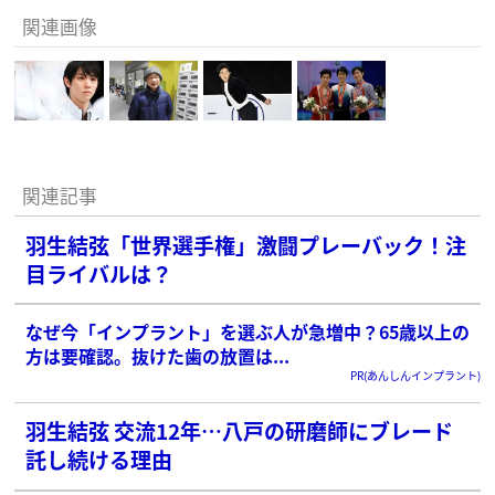
関連画像
関連記事
羽生結弦「世界選手権」激闘プレーバック！注
目ライバルは？
なぜ今「インプラント」を選ぶ人が急増中？65歳以上の
方は要確認。抜けた歯の放置は...
PR(あんしんインプラント)
羽生結弦 交流12年…八戸の研磨師にブレード
託し続ける理由