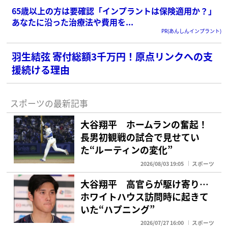
65歳以上の方は要確認「インプラントは保険適用か？」
あなたに沿った治療法や費用を...
PR(あんしんインプラント)
羽生結弦 寄付総額3千万円！原点リンクへの支
援続ける理由
スポーツの最新記事
大谷翔平 ホームランの奮起！
長男初観戦の試合で見せてい
た“ルーティンの変化”
2026/08/03 19:05
スポーツ
大谷翔平 高官らが駆け寄り…
ホワイトハウス訪問時に起きて
いた“ハプニング”
2026/07/27 16:00
スポーツ