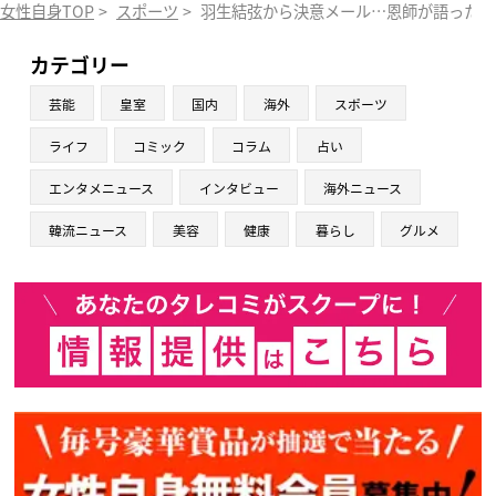
女性自身TOP
>
スポーツ
>
羽生結弦から決意メール…恩師が語った北
カテゴリー
芸能
皇室
国内
海外
スポーツ
ライフ
コミック
コラム
占い
エンタメニュース
インタビュー
海外ニュース
韓流ニュース
美容
健康
暮らし
グルメ