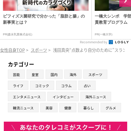
ビフィズス菌研究で分かった「脂肪と腸」の
一橋大シンポ 学
新事実とは？
貫教育プログラム
PR(森永乳業株式会社)
PR(一橋大学)
Recommended by
女性自身TOP
>
スポーツ
>
浅田真央“点数より自分のために”スラン
カテゴリー
芸能
皇室
国内
海外
スポーツ
ライフ
コミック
コラム
占い
エンタメニュース
インタビュー
海外ニュース
韓流ニュース
美容
健康
暮らし
グルメ