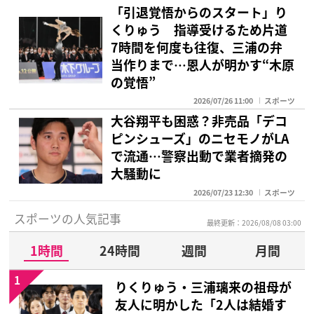
「引退覚悟からのスタート」り
くりゅう 指導受けるため片道
7時間を何度も往復、三浦の弁
当作りまで…恩人が明かす“木原
の覚悟”
2026/07/26 11:00
スポーツ
大谷翔平も困惑？非売品「デコ
ピンシューズ」のニセモノがLA
で流通…警察出動で業者摘発の
大騒動に
2026/07/23 12:30
スポーツ
スポーツの人気記事
最終更新：2026/08/08 03:00
1時間
24時間
週間
月間
1
りくりゅう・三浦璃来の祖母が
友人に明かした「2人は結婚す