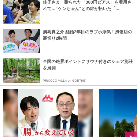
佳子さま 贈られた「300円ピアス」を着用さ
れて…“ケンちゃん”との絆が拓いた「...
満島真之介 結婚2年目のラブホ浮気！風俗店の
裏切り2時間
全国の絶景ポイントにサウナ付きのシェア別荘
を展開
PR(COCO VILLA on GOETHE)