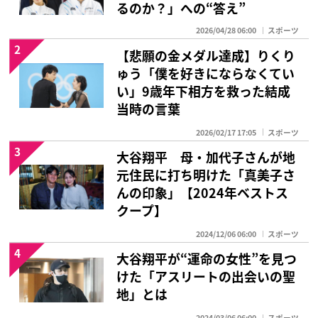
るのか？」への“答え”
2026/04/28 06:00
スポーツ
2
【悲願の金メダル達成】りくり
ゅう「僕を好きにならなくてい
い」9歳年下相方を救った結成
当時の言葉
2026/02/17 17:05
スポーツ
3
大谷翔平 母・加代子さんが地
元住民に打ち明けた「真美子さ
んの印象」【2024年ベストス
クープ】
2024/12/06 06:00
スポーツ
4
大谷翔平が“運命の女性”を見つ
けた「アスリートの出会いの聖
地」とは
2024/03/06 06:00
スポーツ