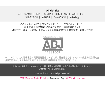
Official Site
JJ
CLASSY.
VERY
STORY
HERS
Mart
美ST
bis
和食スタイル
女性自身
SmartFLASH
kokode.jp
このサイトについて
コンテンツポリシー
プライバシーポリシー
利用規約
特定商取引法に基づく表記
広告掲載について
運営会社
ニュース提供先
WEBプッシュ通知について
情報提供
お問い合わせ
ABJマークは、この電子書店・電子書籍配信サービスが、著作権者からコンテンツ使用許諾を得た正
規版配信サービスであることを示す登録商標（登録番号 第6091713号）です。
本サイトに掲載されているすべての文章・画像の無断転載・複製行為を固く禁止します。すべて
の著作権は光文社に帰属します。
© Kobunsha Co., Ltd. All Rights Reserved.
WP2Social Auto Publish
Powered By :
XYZScripts.com