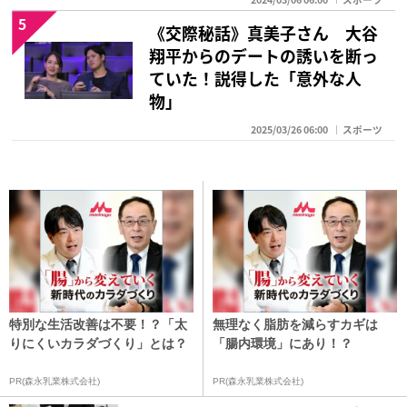
5
《交際秘話》真美子さん 大谷
翔平からのデートの誘いを断っ
ていた！説得した「意外な人
物」
2025/03/26 06:00
スポーツ
特別な生活改善は不要！？「太
無理なく脂肪を減らすカギは
りにくいカラダづくり」とは？
「腸内環境」にあり！？
PR(森永乳業株式会社)
PR(森永乳業株式会社)