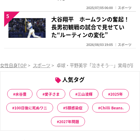
2025/07/05 06:00
スポーツ
5
大谷翔平 ホームランの奮起！
長男初観戦の試合で見せてい
た“ルーティンの変化”
2026/08/03 19:05
スポーツ
女性自身TOP
>
スポーツ
>
卓球・平野美宇「泣きそう…」実母が語っ
人気タグ
水谷豊
愛子さま
三山凌輝
2025年
100日後に死ぬワニ
5類感染症
Chilli Beans.
2027年問題