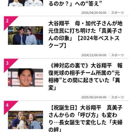
るのか？」への“答え”
2026/04/28 06:00
スポーツ
2
大谷翔平 母・加代子さんが地
元住民に打ち明けた「真美子さ
んの印象」【2024年ベストス
クープ】
2024/12/06 06:00
スポーツ
3
《神対応の裏で》大谷翔平 報
復死球の相手チーム所属の“元
相棒”との間に起きていた「異
変」
2025/06/24 06:00
スポーツ
4
【祝誕生日】大谷翔平 真美子
さんからの「呼び方」も変わ
り…長女誕生で変化した「夫婦
の絆」