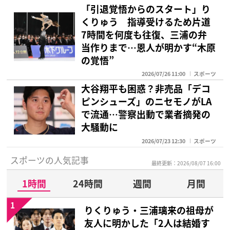
「引退覚悟からのスタート」り
くりゅう 指導受けるため片道
7時間を何度も往復、三浦の弁
当作りまで…恩人が明かす“木原
の覚悟”
2026/07/26 11:00
スポーツ
大谷翔平も困惑？非売品「デコ
ピンシューズ」のニセモノがLA
で流通…警察出動で業者摘発の
大騒動に
2026/07/23 12:30
スポーツ
スポーツの人気記事
最終更新：2026/08/07 16:00
1時間
24時間
週間
月間
1
りくりゅう・三浦璃来の祖母が
友人に明かした「2人は結婚す