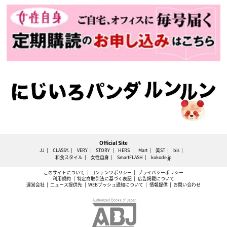
Official Site
JJ
CLASSY.
VERY
STORY
HERS
Mart
美ST
bis
和食スタイル
女性自身
SmartFLASH
kokode.jp
このサイトについて
コンテンツポリシー
プライバシーポリシー
利用規約
特定商取引法に基づく表記
広告掲載について
運営会社
ニュース提供先
WEBプッシュ通知について
情報提供
お問い合わせ