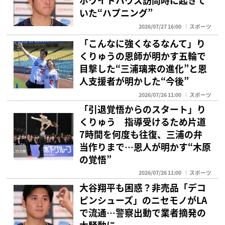
ホワイトハウス訪問時に起きて
いた“ハプニング”
2026/07/27 16:00
スポーツ
「こんなに強くなるなんて」り
くりゅうの恩師が明かす五輪で
目撃した“三浦璃来の進化”と恩
人支援者が明かした“今後”
2026/07/26 11:00
スポーツ
「引退覚悟からのスタート」り
くりゅう 指導受けるため片道
7時間を何度も往復、三浦の弁
当作りまで…恩人が明かす“木原
の覚悟”
2026/07/26 11:00
スポーツ
大谷翔平も困惑？非売品「デコ
ピンシューズ」のニセモノがLA
で流通…警察出動で業者摘発の
大騒動に