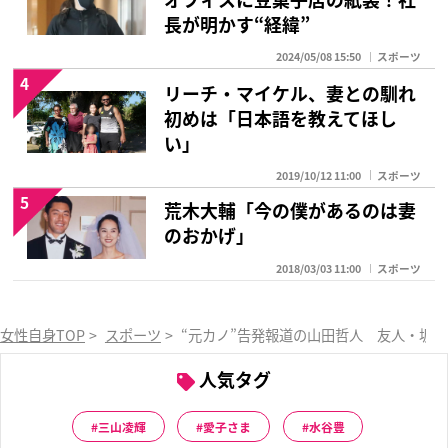
長が明かす“経緯”
2024/05/08 15:50
スポーツ
4
リーチ・マイケル、妻との馴れ
初めは「日本語を教えてほし
い」
2019/10/12 11:00
スポーツ
5
荒木大輔「今の僕があるのは妻
のおかげ」
2018/03/03 11:00
スポーツ
女性自身TOP
>
スポーツ
>
“元カノ”告発報道の山田哲人 友人・坂
人気タグ
三山凌輝
愛子さま
水谷豊