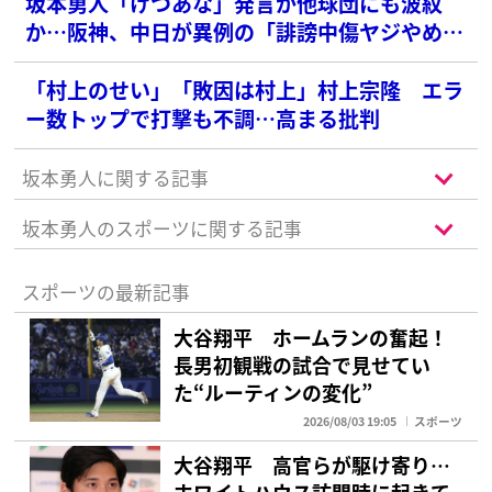
坂本勇人「けつあな」発言が他球団にも波紋
か…阪神、中日が異例の「誹謗中傷ヤジやめ
て」お願い
「村上のせい」「敗因は村上」村上宗隆 エラ
ー数トップで打撃も不調…高まる批判
坂本勇人に関する記事
坂本勇人のスポーツに関する記事
スポーツの最新記事
大谷翔平 ホームランの奮起！
長男初観戦の試合で見せてい
た“ルーティンの変化”
2026/08/03 19:05
スポーツ
大谷翔平 高官らが駆け寄り…