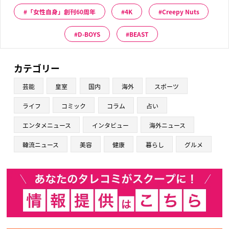
「女性自身」創刊60周年
4K
Creepy Nuts
D-BOYS
BEAST
カテゴリー
芸能
皇室
国内
海外
スポーツ
ライフ
コミック
コラム
占い
エンタメニュース
インタビュー
海外ニュース
韓流ニュース
美容
健康
暮らし
グルメ