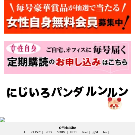
Official Site
JJ
CLASSY.
VERY
STORY
HERS
Mart
美ST
bis