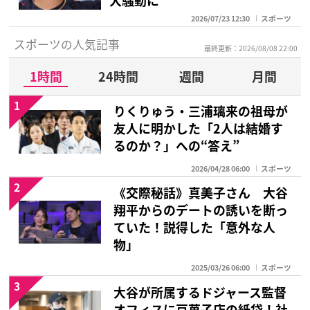
2026/07/23 12:30
スポーツ
スポーツの人気記事
最終更新：2026/08/08 22:00
1時間
24時間
週間
月間
1
りくりゅう・三浦璃来の祖母が
友人に明かした「2人は結婚す
るのか？」への“答え”
2026/04/28 06:00
スポーツ
2
《交際秘話》真美子さん 大谷
翔平からのデートの誘いを断っ
ていた！説得した「意外な人
物」
2025/03/26 06:00
スポーツ
3
大谷が所属するドジャース監督
オフィスに豆菓子店の紙袋！社