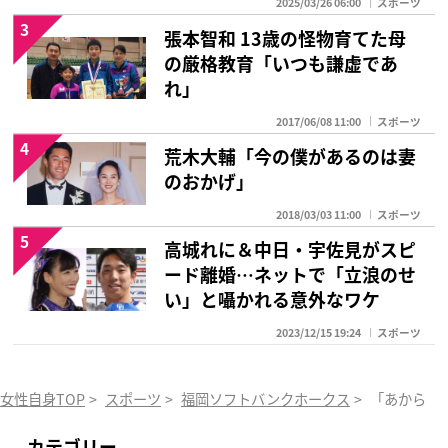
2025/03/26 06:00
スポーツ
3
張本智和 13歳の怪物育てた母
の厳格教育「いつも謙虚であ
れ」
2017/06/08 11:00
スポーツ
4
荒木大輔「今の僕があるのは妻
のおかげ」
2018/03/03 11:00
スポーツ
5
高城れに＆中日・宇佐見がスピ
ード離婚…ネットで「立浪のせ
い」と囁かれる意外なワケ
2023/12/15 19:24
スポーツ
女性自身TOP
>
スポーツ
>
福岡ソフトバンクホークス
>
「あからさ
カテゴリー