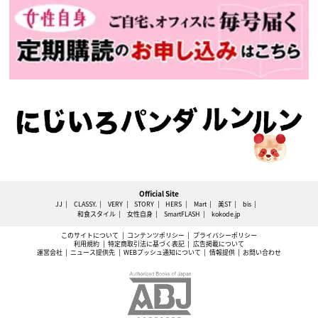
Official Site
JJ
CLASSY.
VERY
STORY
HERS
Mart
美ST
bis
和食スタイル
女性自身
SmartFLASH
kokode.jp
このサイトについて
コンテンツポリシー
プライバシーポリシー
利用規約
特定商取引法に基づく表記
広告掲載について
運営会社
ニュース提供先
WEBプッシュ通知について
情報提供
お問い合わせ