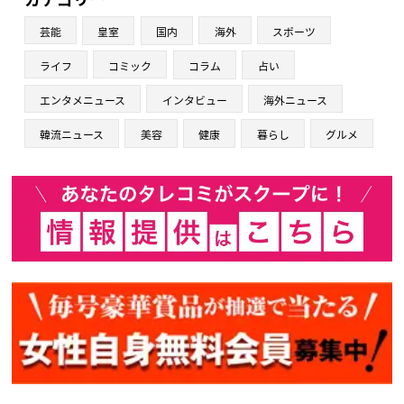
芸能
皇室
国内
海外
スポーツ
ライフ
コミック
コラム
占い
エンタメニュース
インタビュー
海外ニュース
韓流ニュース
美容
健康
暮らし
グルメ