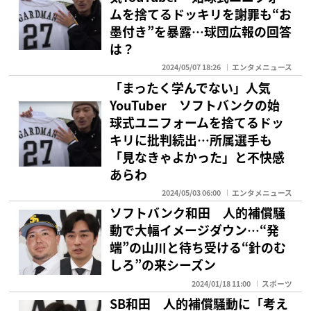
ムを捨てるドッキリを謝罪も“お
墨付き”を暴露…球団広報の回答
は？
2024/05/07 18:26
エンタメニュース
「まったく学んでない」人気
YouTuber ソフトバンクの始
球式ユニフォームを捨てるドッ
キリに批判続出…所属選手も
「見なきゃよかった」と不快感
あらわ
2024/05/03 06:00
エンタメニュース
ソフトバンク和田 人的補償騒
動で大幅イメージダウン…“発
端”の山川と待ち受ける“針のむ
しろ”の来シーズン
2024/01/18 11:00
スポーツ
SB和田 人的補償騒動に「考え