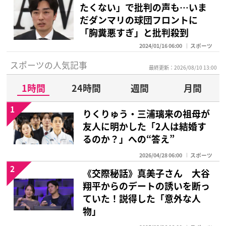
たくない」で批判の声も…いま
だダンマリの球団フロントに
「胸糞悪すぎ」と批判殺到
2024/01/16 06:00
スポーツ
スポーツの人気記事
最終更新：2026/08/10 13:00
1時間
24時間
週間
月間
1
りくりゅう・三浦璃来の祖母が
友人に明かした「2人は結婚す
るのか？」への“答え”
2026/04/28 06:00
スポーツ
2
《交際秘話》真美子さん 大谷
翔平からのデートの誘いを断っ
ていた！説得した「意外な人
物」