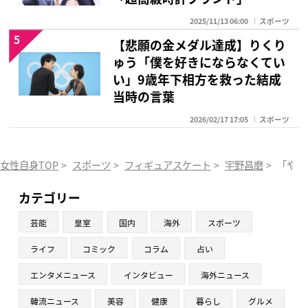
2025/11/13 06:00
スポーツ
5
【悲願の金メダル達成】りくり
ゅう「僕を好きにならなくてい
い」9歳年下相方を救った結成
当時の言葉
2026/02/17 17:05
スポーツ
女性自身TOP
>
スポーツ
>
フィギュアスケート
>
宇野昌磨
>
「やっ
カテゴリー
芸能
皇室
国内
海外
スポーツ
ライフ
コミック
コラム
占い
エンタメニュース
インタビュー
海外ニュース
韓流ニュース
美容
健康
暮らし
グルメ