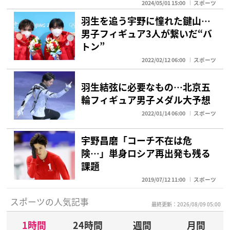
2024/05/01 15:00
スポーツ
羽生を追う宇野に憧れた鍵山…
男子フィギュア3人が繋いだ“バ
トン”
2022/02/12 06:00
スポーツ
羽生結弦に必要なもの…北京五
輪フィギュア男子メダル大予想
2022/01/14 06:00
スポーツ
宇野昌磨「コーチ不在は危
険…」単身ロシア再出発も残る
課題
2019/07/12 11:00
スポーツ
スポーツの人気記事
最終更新：2026/08/09 05:00
1時間
24時間
週間
月間