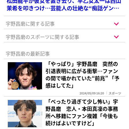
松田龍平が彼女を置き去り、早乙女太一は西山
茉希を叩きつけ…芸能人の壮絶な“痴話ゲン
カ”現場
宇野昌磨に関する記事
宇野昌磨のスポーツに関する記事
宇野昌磨の最新記事
「やっぱり」宇野昌磨 突然の
引退表明に広がる衝撃…ファン
の間で囁かれていた“前兆” 「予
感はしてた」
2024/05/09 16:20
スポーツ
「べったり過ぎて少し怖い」宇
野昌磨 恋人・本田真凜の事務
所へ移籍にファン複雑「今後も
続けばよいですけど」