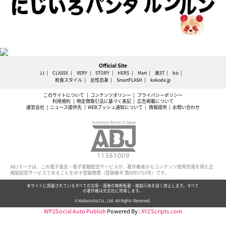
Official Site
JJ
CLASSY.
VERY
STORY
HERS
Mart
美ST
bis
和食スタイル
女性自身
SmartFLASH
kokode.jp
このサイトについて
コンテンツポリシー
プライバシーポリシー
利用規約
特定商取引法に基づく表記
広告掲載について
運営会社
ニュース提供先
WEBプッシュ通知について
情報提供
お問い合わせ
ABJマークは、この電子書店・電子書籍配信サービスが、著作権者からコンテンツ使用許諾を得た正
規版配信サービスであることを示す登録商標（登録番号 第6091713号）です。
本サイトに掲載されているすべての文章・画像の無断転載・複製行為を固く禁止します。すべて
の著作権は光文社に帰属します。
© Kobunsha Co., Ltd. All Rights Reserved.
WP2Social Auto Publish
Powered By :
XYZScripts.com