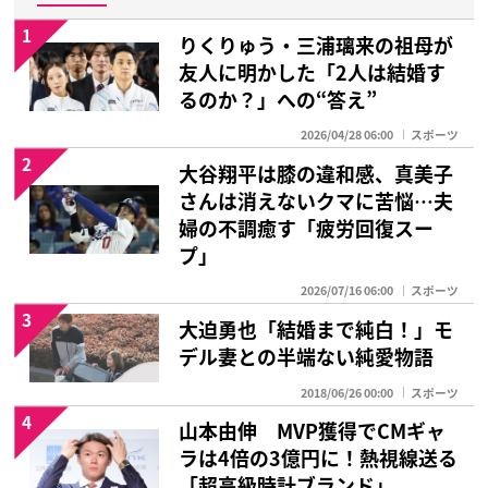
1
りくりゅう・三浦璃来の祖母が
友人に明かした「2人は結婚す
るのか？」への“答え”
2026/04/28 06:00
スポーツ
2
大谷翔平は膝の違和感、真美子
さんは消えないクマに苦悩…夫
婦の不調癒す「疲労回復スー
プ」
2026/07/16 06:00
スポーツ
3
大迫勇也「結婚まで純白！」モ
デル妻との半端ない純愛物語
2018/06/26 00:00
スポーツ
4
山本由伸 MVP獲得でCMギャ
ラは4倍の3億円に！熱視線送る
「超高級時計ブランド」