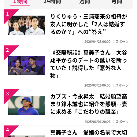
1時間
24時間
週間
月間
1
りくりゅう・三浦璃来の祖母が
友人に明かした「2人は結婚す
るのか？」への“答え”
2026/04/28 06:00
スポーツ
2
《交際秘話》真美子さん 大谷
翔平からのデートの誘いを断っ
ていた！説得した「意外な人
物」
2025/03/26 06:00
スポーツ
3
カブス・今永昇太 結婚願望高
まり鈴木誠也に紹介を懇願…妻
に求める「こだわりの職業」
2025/06/06 20:06
スポーツ
4
真美子さん 愛娘の名前で大切