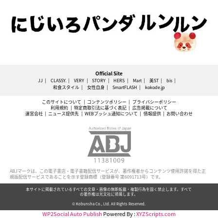
Official Site
JJ
CLASSY.
VERY
STORY
HERS
Mart
美ST
bis
和食スタイル
女性自身
SmartFLASH
kokode.jp
このサイトについて
コンテンツポリシー
プライバシーポリシー
利用規約
特定商取引法に基づく表記
広告掲載について
運営会社
ニュース提供先
WEBプッシュ通知について
情報提供
お問い合わせ
ABJマークは、この電子書店・電子書籍配信サービスが、著作権者からコンテンツ使用許諾を得た正
規版配信サービスであることを示す登録商標（登録番号 第6091713号）です。
本サイトに掲載されているすべての文章・画像の無断転載・複製行為を固く禁止します。すべて
の著作権は光文社に帰属します。
© Kobunsha Co., Ltd. All Rights Reserved.
WP2Social Auto Publish
Powered By :
XYZScripts.com