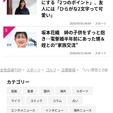
にする「2つのポイント」、友
人には「ひらがな2文字って可
愛い」
2025/05/01 06:00
スポーツ
5
坂本花織 姉の子供をずっと抱
き…電撃婚半年前にあった甥＆
姪との“家族交流”
2026/05/21 06:00
スポーツ
女性自身TOP
>
スポーツ
>
ゴルフ
>
古閑美保
>
「いい男性との縁が
カテゴリー
芸能
皇室
国内
海外
スポーツ
ライフ
コミック
コラム
占い
エンタメニュース
インタビュー
海外ニュース