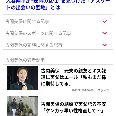
大谷翔平が“運命の女性”を見つけた「アスリー
トの出会いの聖地」とは
古閑美保に関する記事
古閑美保のスポーツに関する記事
古閑美保の家族に関する記事
古閑美保の最新記事
古閑美保 元夫の親友とキス報
道に実父はエール「私もまだ孫
に期待してる」
2022/11/14 06:00
スポーツ
古閑美保の結婚で実父語る不安
「ケンカっ早い性格直して…」