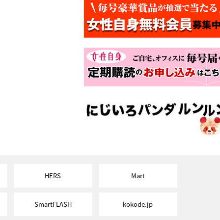
HERS
Mart
SmartFLASH
kokode.jp