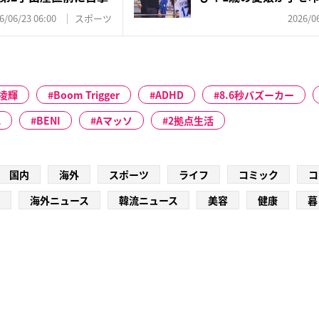
色」
6/06/23 06:00
スポーツ
2026/06
凌輝
Boom Trigger
ADHD
8.6秒バズーカー
L
BENI
Aマッソ
2拠点生活
国内
海外
スポーツ
ライフ
コミック
コ
海外ニュース
韓流ニュース
美容
健康
暮