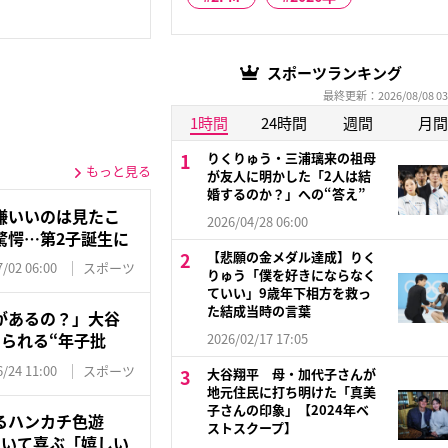
スポーツランキング
最終更新：2026/08/08 03
1時間
24時間
週間
月間
りくりゅう・三浦璃来の祖母
もっと見る
が友人に明かした「2人は結
婚するのか？」への“答え”
嫌いいのは見たこ
2026/04/28 06:00
驚愕…第2子誕生に
【悲願の金メダル達成】りく
/02 06:00
スポーツ
りゅう「僕を好きにならなく
ていい」9歳年下相方を救っ
た結成当時の言葉
があるの？」大谷
られる“年子批
2026/02/17 17:05
/24 11:00
スポーツ
大谷翔平 母・加代子さんが
地元住民に打ち明けた「真美
子さんの印象」【2024年ベ
るハンカチ色遊
ストスクープ】
叩いて喜ぶ「嬉しい