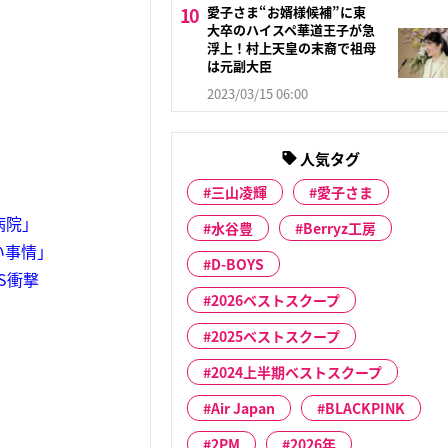
愛子さま“お婿様候補”に東
大卒のハイスペ華道王子が急
浮上！村上天皇の末裔で祖母
は元副大臣
2023/03/15 06:00
人気タグ
三山凌輝
愛子さま
病院」
水谷豊
Berryz工房
い事情」
D-BOYS
S衝撃
2026ベストスクープ
2025ベストスクープ
2024上半期ベストスクープ
Air Japan
BLACKPINK
2PM
2026年