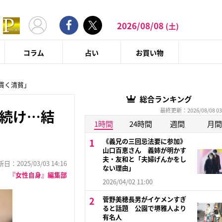
2026/08/08
(土)
コラム
占い
お買い物
「貫く清貧」
総合ランキング
最終更新：2026/08/08 03
し続け…結
1時間
24時間
週間
月間
《義兄の三回忌法要に参加》
山口百恵さん 義姉が明かす
夫・友和と「夫婦げんかをし
：2025/03/03 14:16
ない理由」
『女性自身』編集部
2026/04/02 11:00
菅野美穂長男がイケメンすぎ
ると話題 公園で堺雅人より
有名人