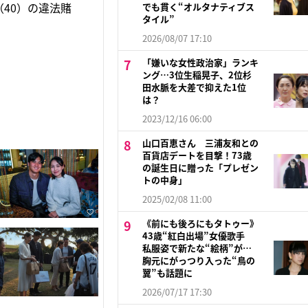
40）の違法賭
でも貫く“オルタナティブス
タイル”
2026/08/07 17:10
「嫌いな女性政治家」ランキ
ング…3位生稲晃子、2位杉
田水脈を大差で抑えた1位
は？
2023/12/16 06:00
山口百恵さん 三浦友和との
百貨店デートを目撃！73歳
の誕生日に贈った「プレゼン
トの中身」
2025/02/08 11:00
《前にも後ろにもタトゥー》
43歳“紅白出場”女優歌手
私服姿で新たな“絵柄”が…
胸元にがっつり入った“鳥の
翼”も話題に
2026/07/17 17:30