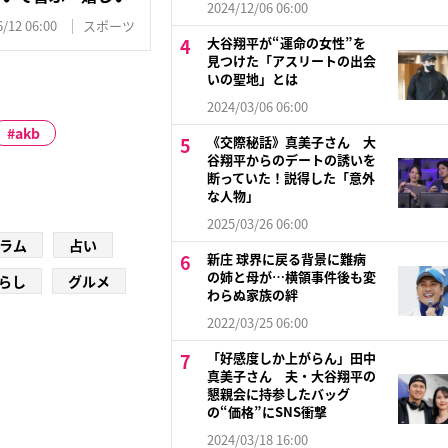
2024/12/06 06:00
/12 06:00
スポーツ
大谷翔平が“運命の女性”を
見つけた「アスリートの出会
いの聖地」とは
2024/03/06 06:00
akb
《交際秘話》真美子さん 大
谷翔平からのデートの誘いを
断っていた！説得した「意外
な人物」
2025/03/26 06:00
ラム
占い
新庄 球界に戻る背景に難病
の姉と母が…横領事件後も変
らし
グルメ
わらぬ家族の絆
2022/03/25 06:00
「好感度しか上がらん」田中
真美子さん 夫・大谷翔平の
懇親会に持参したバッグ
の“価格”にSNS衝撃
2024/03/18 16:00