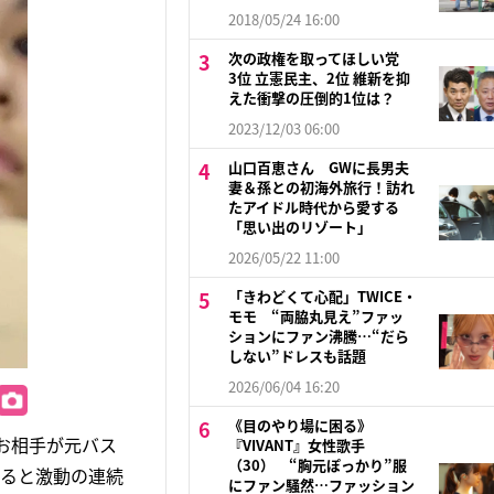
2018/05/24 16:00
次の政権を取ってほしい党
3位 立憲民主、2位 維新を抑
えた衝撃の圧倒的1位は？
2023/12/03 06:00
山口百恵さん GWに長男夫
妻＆孫との初海外旅行！訪れ
たアイドル時代から愛する
「思い出のリゾート」
2026/05/22 11:00
「きわどくて心配」TWICE・
モモ “両脇丸見え”ファッ
ションにファン沸騰…“だら
しない”ドレスも話題
2026/06/04 16:20
《目のやり場に困る》
、お相手が元バス
『VIVANT』女性歌手
（30） “胸元ぽっかり”服
返ると激動の連続
にファン騒然…ファッション