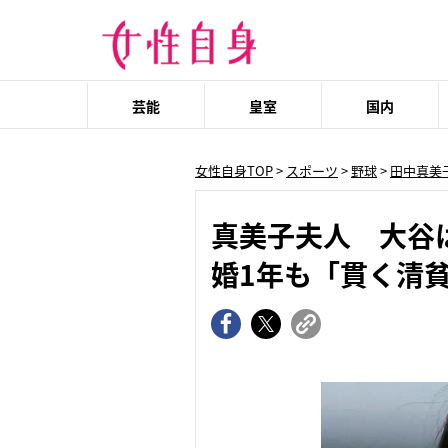
芸能
皇室
国内
女性自身TOP
>
スポーツ
>
野球
>
田中真美
真美子夫人 大谷は
婚1年も「貫く清