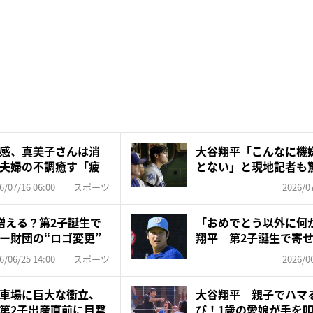
感、真美子さんは消
大谷翔平「こんなに機
夫婦の不調癒す「疲
とない」と現地記者も
漏...
6/07/16 06:00
スポーツ
2026/07
増える？第2子誕生で
「おめでとう以外に何
ー財団の“ロゴ変更”
翔平 第2子誕生で寄せ
判”...
6/06/25 14:00
スポーツ
2026/06
車場に巨大な衝立、
大谷翔平 親子でハマ
第2子出産直前に目撃
び！1歳の愛娘が手を