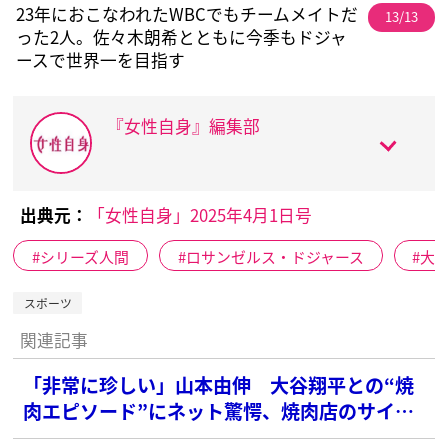
23年におこなわれたWBCでもチームメイトだ
13/13
った2人。佐々木朗希とともに今季もドジャ
ースで世界一を目指す
『女性自身』編集部
出典元：
「女性自身」2025年4月1日号
シリーズ人間
ロサンゼルス・ドジャース
大
スポーツ
関連記事
「非常に珍しい」山本由伸 大谷翔平との“焼
肉エピソード”にネット驚愕、焼肉店のサイト
はサーバーダウン