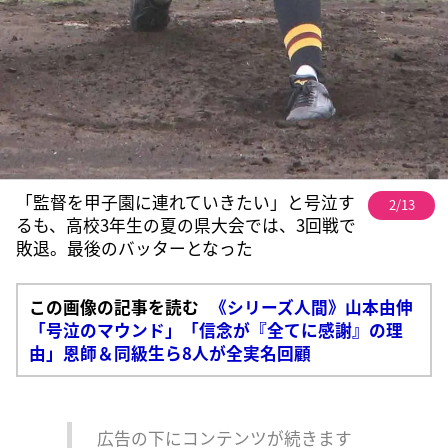
「監督を甲子園に連れていきたい」と号泣す
2/13
るも、高校3年生の夏の県大会では、3回戦で
敗退。最後のバッターとなった
この画像の記事を読む
《シリーズ人間》山本由伸
「号泣のマウンド」「信念が『全てに感謝』の理
由」恩師＆同級生ら8人が全実名回顧
広告の下にコンテンツが続きます