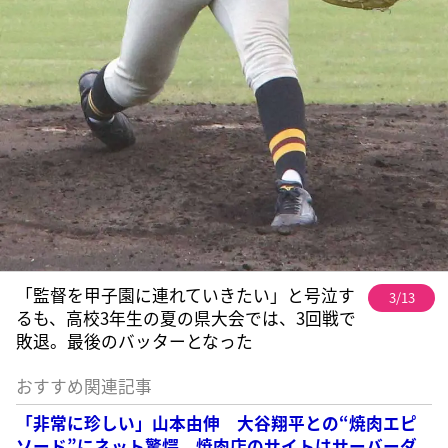
「監督を甲子園に連れていきたい」と号泣す
3/13
るも、高校3年生の夏の県大会では、3回戦で
敗退。最後のバッターとなった
おすすめ関連記事
「非常に珍しい」山本由伸 大谷翔平との“焼肉エピ
ソード”にネット驚愕、焼肉店のサイトはサーバーダ