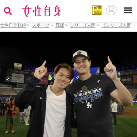
女性自身TOP
>
スポーツ
>
野球
>
シリーズ人間
>
《シリーズ人間》