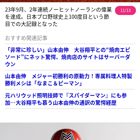
23年9月、2年連続ノーヒットノーランの偉業
11/13
を達成。日本プロ野球史上100度目という節
目での大記録となった
おすすめ関連記事
「非常に珍しい」山本由伸 大谷翔平との“焼肉エピ
ソード”にネット驚愕、焼肉店のサイトはサーバーダ
ウン
山本由伸 メジャー初勝利の原動力！専属料理人特製
勝利メシは「なまこ＆ピーマン」
元ハリウッド照明技師で『スパイダーマン』にも参
加…大谷翔平も慕う山本由伸の通訳の驚愕経歴