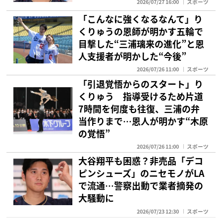
2026/07/27 16:00
スポーツ
「こんなに強くなるなんて」り
くりゅうの恩師が明かす五輪で
目撃した“三浦璃来の進化”と恩
人支援者が明かした“今後”
2026/07/26 11:00
スポーツ
「引退覚悟からのスタート」り
くりゅう 指導受けるため片道
7時間を何度も往復、三浦の弁
当作りまで…恩人が明かす“木原
の覚悟”
2026/07/26 11:00
スポーツ
大谷翔平も困惑？非売品「デコ
ピンシューズ」のニセモノがLA
で流通…警察出動で業者摘発の
大騒動に
2026/07/23 12:30
スポーツ