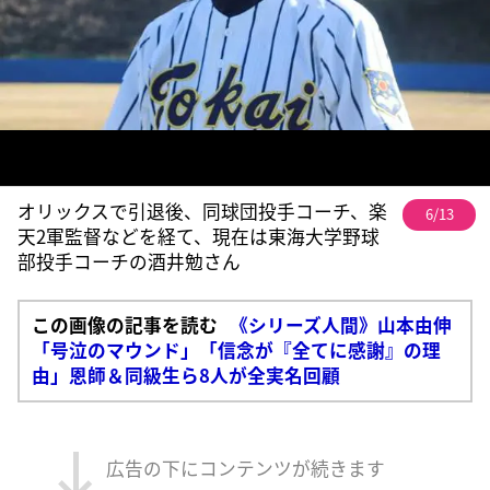
オリックスで引退後、同球団投手コーチ、楽
6/13
天2軍監督などを経て、現在は東海大学野球
部投手コーチの酒井勉さん
この画像の記事を読む
《シリーズ人間》山本由伸
「号泣のマウンド」「信念が『全てに感謝』の理
由」恩師＆同級生ら8人が全実名回顧
広告の下にコンテンツが続きます