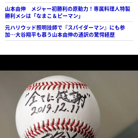
山本由伸 メジャー初勝利の原動力！専属料理人特製
勝利メシは「なまこ＆ピーマン」
元ハリウッド照明技師で『スパイダーマン』にも参
加…大谷翔平も慕う山本由伸の通訳の驚愕経歴