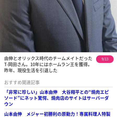
由伸とオリックス時代のチームメイトだった
9/13
T-岡田さん。10年にはホームラン王を獲得。
昨年、現役生活を引退した
おすすめ関連記事
「非常に珍しい」山本由伸 大谷翔平との“焼肉エピ
ソード”にネット驚愕、焼肉店のサイトはサーバーダ
ウン
山本由伸 メジャー初勝利の原動力！専属料理人特製