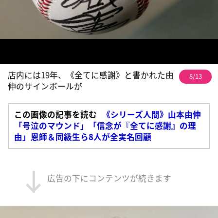
店内には19年、《全てに感謝》と書かれた由
8/13
伸のサインボールが
この画像の記事を読む
《シリーズ人間》山本由伸
「号泣のマウンド」「信念が『全てに感謝』の理
由」恩師＆同級生ら8人が全実名回顧
広告の下にコンテンツが続きます