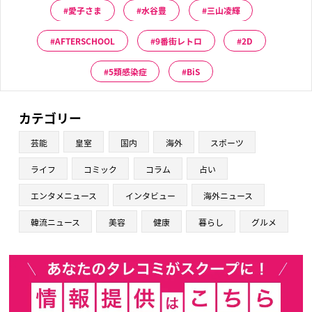
愛子さま
水谷豊
三山凌輝
AFTERSCHOOL
9番街レトロ
2D
5類感染症
BiS
カテゴリー
芸能
皇室
国内
海外
スポーツ
ライフ
コミック
コラム
占い
エンタメニュース
インタビュー
海外ニュース
韓流ニュース
美容
健康
暮らし
グルメ