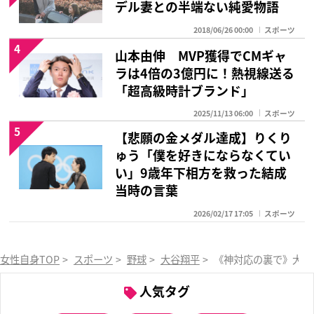
デル妻との半端ない純愛物語
2018/06/26 00:00
スポーツ
4
山本由伸 MVP獲得でCMギャ
ラは4倍の3億円に！熱視線送る
「超高級時計ブランド」
2025/11/13 06:00
スポーツ
5
【悲願の金メダル達成】りくり
ゅう「僕を好きにならなくてい
い」9歳年下相方を救った結成
当時の言葉
2026/02/17 17:05
スポーツ
女性自身TOP
>
スポーツ
>
野球
>
大谷翔平
>
《神対応の裏で》大谷
人気タグ