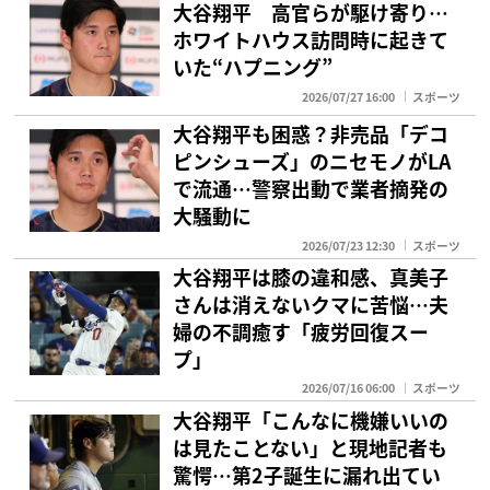
大谷翔平 高官らが駆け寄り…
ホワイトハウス訪問時に起きて
いた“ハプニング”
2026/07/27 16:00
スポーツ
大谷翔平も困惑？非売品「デコ
ピンシューズ」のニセモノがLA
で流通…警察出動で業者摘発の
大騒動に
2026/07/23 12:30
スポーツ
大谷翔平は膝の違和感、真美子
さんは消えないクマに苦悩…夫
婦の不調癒す「疲労回復スー
プ」
2026/07/16 06:00
スポーツ
大谷翔平「こんなに機嫌いいの
は見たことない」と現地記者も
驚愕…第2子誕生に漏れ出てい