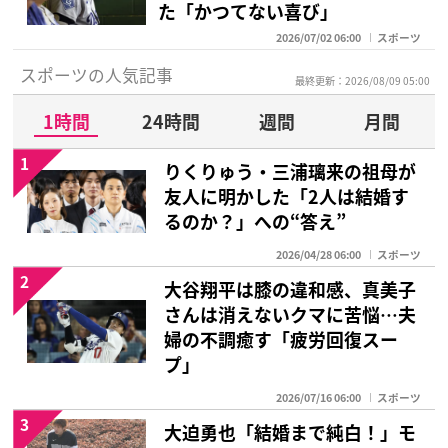
た「かつてない喜び」
2026/07/02 06:00
スポーツ
スポーツの人気記事
最終更新：2026/08/09 05:00
1時間
24時間
週間
月間
1
りくりゅう・三浦璃来の祖母が
友人に明かした「2人は結婚す
るのか？」への“答え”
2026/04/28 06:00
スポーツ
2
大谷翔平は膝の違和感、真美子
さんは消えないクマに苦悩…夫
婦の不調癒す「疲労回復スー
プ」
2026/07/16 06:00
スポーツ
3
大迫勇也「結婚まで純白！」モ