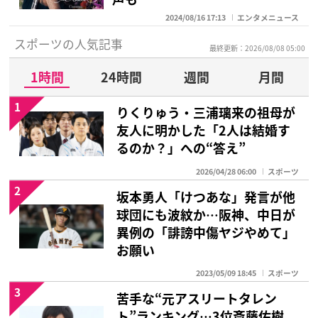
2024/08/16 17:13
エンタメニュース
スポーツの人気記事
最終更新：2026/08/08 05:00
1時間
24時間
週間
月間
1
りくりゅう・三浦璃来の祖母が
友人に明かした「2人は結婚す
るのか？」への“答え”
2026/04/28 06:00
スポーツ
2
坂本勇人「けつあな」発言が他
球団にも波紋か…阪神、中日が
異例の「誹謗中傷ヤジやめて」
お願い
2023/05/09 18:45
スポーツ
3
苦手な“元アスリートタレン
ト”ランキング…3位斎藤佑樹、