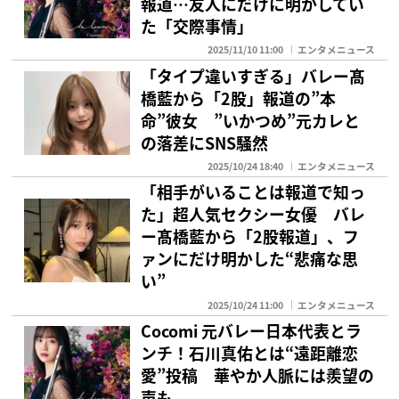
報道…友人にだけに明かしてい
た「交際事情」
2025/11/10 11:00
エンタメニュース
「タイプ違いすぎる」バレー髙
橋藍から「2股」報道の”本
命”彼女 ”いかつめ”元カレと
の落差にSNS騒然
2025/10/24 18:40
エンタメニュース
「相手がいることは報道で知っ
た」超人気セクシー女優 バレ
ー髙橋藍から「2股報道」、フ
ァンにだけ明かした“悲痛な思
い”
2025/10/24 11:00
エンタメニュース
Cocomi 元バレー日本代表とラ
ンチ！石川真佑とは“遠距離恋
愛”投稿 華やか人脈には羨望の
声も