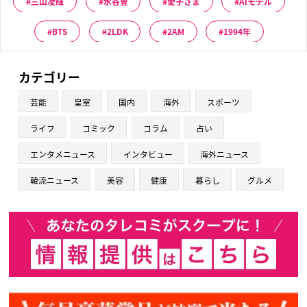
三山凌輝
水谷豊
愛子さま
AIモデル
BTS
2LDK
2AM
1994年
カテゴリー
芸能
皇室
国内
海外
スポーツ
ライフ
コミック
コラム
占い
エンタメニュース
インタビュー
海外ニュース
韓流ニュース
美容
健康
暮らし
グルメ