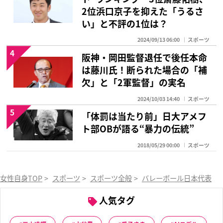
2位浜口京子を抑えた「うるさ
い」と不評の1位は？
2024/09/13 06:00
スポーツ
4
阪神・岡田監督退任で後任本命
は藤川氏！断られた場合の「補
欠」と「2軍監督」の実名
2024/10/03 14:40
スポーツ
5
「体罰は当たり前」日大アメフ
ト部OBが語る“暴力の伝統”
2018/05/29 00:00
スポーツ
女性自身TOP
>
スポーツ
>
スポーツ全般
>
バレーボール日本代表
>
人気タグ