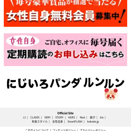
Official Site
JJ
CLASSY.
VERY
STORY
HERS
Mart
美ST
bis
和食スタイル
女性自身
SmartFLASH
kokode.jp
このサイトについて
コンテンツポリシー
プライバシーポリシー