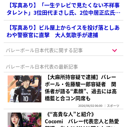
【写真あり】「一生テレビで見たくない不祥事
タレント」3位田代まさし氏、2位中居正広氏を
抑えた1位は？【2025年最新版】
【写真あり】ビル屋上からイスを投げ落としあ
わや警察官に直撃 大人気歌手が逮捕
バレーボール日本代表に関する記事
バレーボール日本代表の最新記事
【大麻所持容疑で逮捕】バレー
ボール・佐藤駿一郎容疑者 関
係者が語る“素顔”、過去には高
橋藍と合コン同席も
2026/06/02 06:00
スポーツ
《“高貴な人”と紹介》
Cocomi バレー代表恋人と熱愛