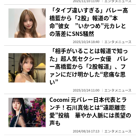
2025/11/10 11:00
エンタメニュース
「タイプ違いすぎる」バレー髙
橋藍から「2股」報道の”本
命”彼女 ”いかつめ”元カレと
の落差にSNS騒然
2025/10/24 18:40
エンタメニュース
「相手がいることは報道で知っ
た」超人気セクシー女優 バレ
ー髙橋藍から「2股報道」、フ
ァンにだけ明かした“悲痛な思
い”
2025/10/24 11:00
エンタメニュース
Cocomi 元バレー日本代表とラ
ンチ！石川真佑とは“遠距離恋
愛”投稿 華やか人脈には羨望の
声も
2024/08/16 17:13
エンタメニュース