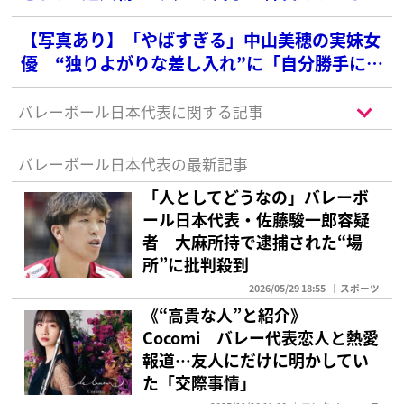
悪そう」
【写真あり】「やばすぎる」中山美穂の実妹女
優 “独りよがりな差し入れ”に「自分勝手にも
ほどがある」と批判の声
バレーボール日本代表に関する記事
バレーボール日本代表の最新記事
「人としてどうなの」バレーボ
ール日本代表・佐藤駿一郎容疑
者 大麻所持で逮捕された“場
所”に批判殺到
2026/05/29 18:55
スポーツ
《“高貴な人”と紹介》
Cocomi バレー代表恋人と熱愛
報道…友人にだけに明かしてい
た「交際事情」