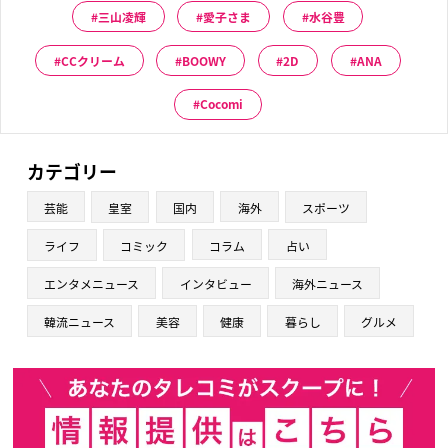
三山凌輝
愛子さま
水谷豊
CCクリーム
BOOWY
2D
ANA
Cocomi
カテゴリー
芸能
皇室
国内
海外
スポーツ
ライフ
コミック
コラム
占い
エンタメニュース
インタビュー
海外ニュース
韓流ニュース
美容
健康
暮らし
グルメ