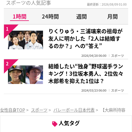
スポーツの人気記事
最終更新：2026/08/09 01:00
1時間
24時間
週間
月間
1
りくりゅう・三浦璃来の祖母が
友人に明かした「2人は結婚す
るのか？」への“答え”
2026/04/28 06:00
スポーツ
2
結婚したい“独身”野球選手ラン
キング！3位坂本勇人、2位佐々
木郎希を抑えた1位は？
2024/03/23 06:00
スポーツ
女性自身TOP
>
スポーツ
>
バレーボール日本代表
>
【大麻所持容疑
人気タグ