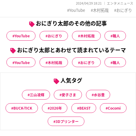
2024/04/29 18:21
エンタメニュース
YouTube
木村拓哉
おにぎり
おにぎり太郎のその他の記事
YouTube
おにぎり
木村拓哉
職人
おにぎり太郎とあわせて読まれているテーマ
YouTube
木村拓哉
おにぎり
職人
人気タグ
三山凌輝
愛子さま
水谷豊
BUCK-TICK
2026年
BEAST
Cocomi
3Dプリンター