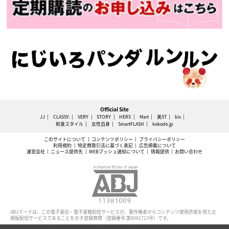
Official Site
JJ
CLASSY.
VERY
STORY
HERS
Mart
美ST
bis
和食スタイル
女性自身
SmartFLASH
kokode.jp
このサイトについて
コンテンツポリシー
プライバシーポリシー
利用規約
特定商取引法に基づく表記
広告掲載について
運営会社
ニュース提供先
WEBプッシュ通知について
情報提供
お問い合わせ
ABJマークは、この電子書店・電子書籍配信サービスが、著作権者からコンテンツ使用許諾を得た正
規版配信サービスであることを示す登録商標（登録番号 第6091713号）です。