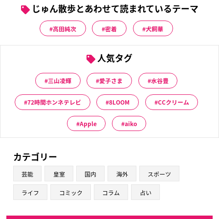
じゅん散歩とあわせて読まれているテーマ
高田純次
密着
犬飼華
人気タグ
三山凌輝
愛子さま
水谷豊
72時間ホンネテレビ
8LOOM
CCクリーム
Apple
aiko
カテゴリー
芸能
皇室
国内
海外
スポーツ
ライフ
コミック
コラム
占い