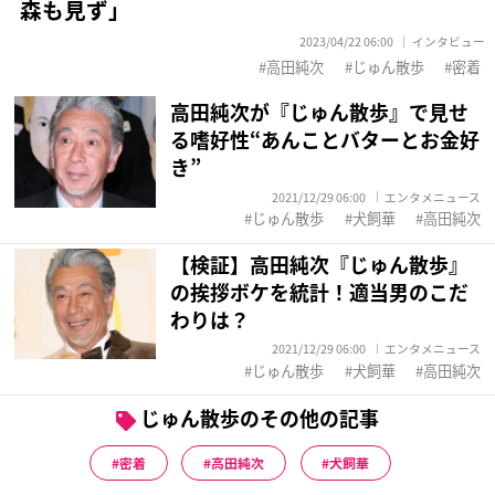
森も見ず」
2023/04/22 06:00
インタビュー
高田純次
じゅん散歩
密着
高田純次が『じゅん散歩』で見せ
る嗜好性“あんことバターとお金好
き”
2021/12/29 06:00
エンタメニュース
じゅん散歩
犬飼華
高田純次
【検証】高田純次『じゅん散歩』
の挨拶ボケを統計！適当男のこだ
わりは？
2021/12/29 06:00
エンタメニュース
じゅん散歩
犬飼華
高田純次
じゅん散歩のその他の記事
密着
高田純次
犬飼華