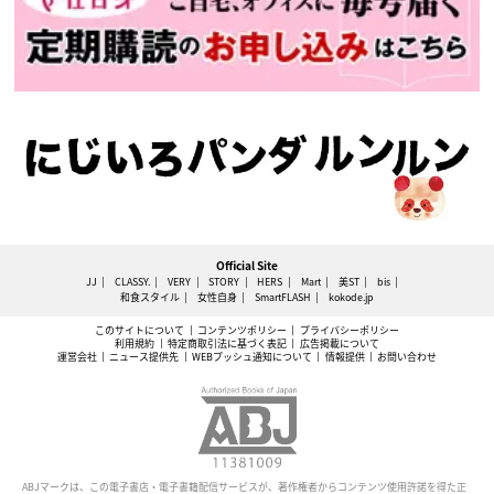
Official Site
JJ
CLASSY.
VERY
STORY
HERS
Mart
美ST
bis
和食スタイル
女性自身
SmartFLASH
kokode.jp
このサイトについて
コンテンツポリシー
プライバシーポリシー
利用規約
特定商取引法に基づく表記
広告掲載について
運営会社
ニュース提供先
WEBプッシュ通知について
情報提供
お問い合わせ
ABJマークは、この電子書店・電子書籍配信サービスが、著作権者からコンテンツ使用許諾を得た正