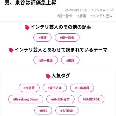
男、泉谷は評価急上昇
2022/09/07 11:00
エンタメニュース
統一教会
擁護
インテリ芸人
インテリ芸人のその他の記事
擁護
統一教会
インテリ芸人とあわせて読まれているテーマ
統一教会
擁護
人気タグ
水谷豊
愛子さま
三山凌輝
Breaking Down
ANZEN漫才
BANDAGE
BBC
＆TEAM