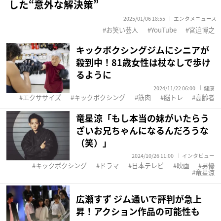
した“意外な解決策”
2025/01/06 18:55
エンタメニュース
お笑い芸人
YouTube
宮迫博之
キックボクシングジムにシニアが
殺到中！81歳女性は杖なしで歩け
るように
2024/11/22 06:00
健康
エクササイズ
キックボクシング
筋肉
脳トレ
高齢者
竜星涼「もし本当の妹がいたらう
ざいお兄ちゃんになるんだろうな
（笑）」
2024/10/26 11:00
インタビュー
キックボクシング
ドラマ
日本テレビ
映画
男優
竜星涼
広瀬すず ジム通いで評判が急上
昇！アクション作品の可能性も