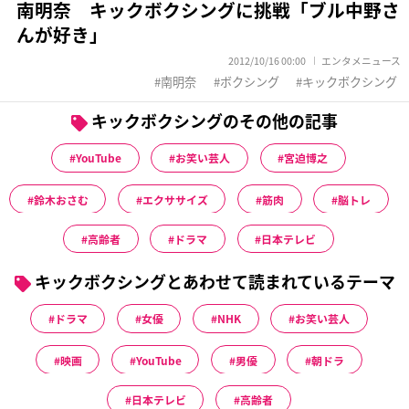
南明奈 キックボクシングに挑戦「ブル中野さ
んが好き」
2012/10/16 00:00
エンタメニュース
南明奈
ボクシング
キックボクシング
キックボクシングのその他の記事
YouTube
お笑い芸人
宮迫博之
鈴木おさむ
エクササイズ
筋肉
脳トレ
高齢者
ドラマ
日本テレビ
キックボクシングとあわせて読まれているテーマ
ドラマ
女優
NHK
お笑い芸人
映画
YouTube
男優
朝ドラ
日本テレビ
高齢者