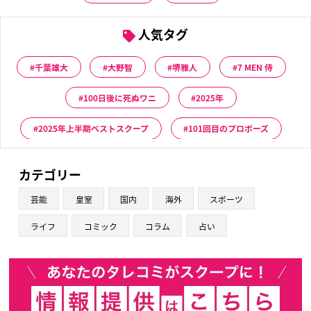
人気タグ
千葉雄大
大野智
堺雅人
7 MEN 侍
100日後に死ぬワニ
2025年
2025年上半期ベストスクープ
101回目のプロポーズ
カテゴリー
芸能
皇室
国内
海外
スポーツ
ライフ
コミック
コラム
占い