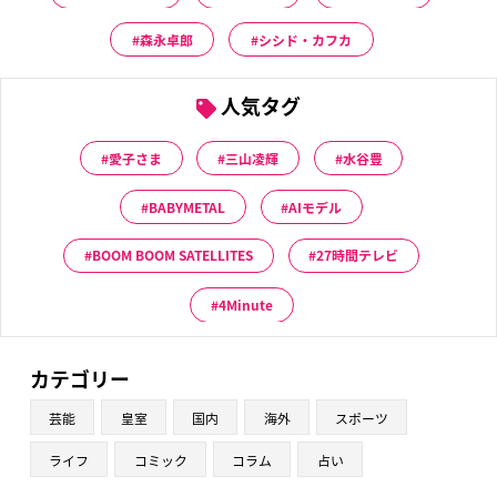
森永卓郎
シシド・カフカ
人気タグ
愛子さま
三山凌輝
水谷豊
BABYMETAL
AIモデル
BOOM BOOM SATELLITES
27時間テレビ
4Minute
カテゴリー
芸能
皇室
国内
海外
スポーツ
ライフ
コミック
コラム
占い