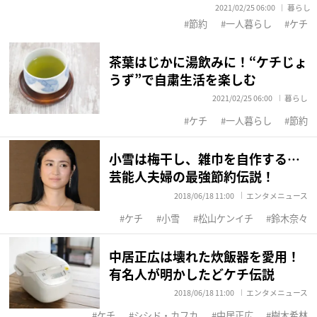
2021/02/25 06:00
暮らし
節約
一人暮らし
ケチ
茶葉はじかに湯飲みに！“ケチじょ
うず”で自粛生活を楽しむ
2021/02/25 06:00
暮らし
ケチ
一人暮らし
節約
小雪は梅干し、雑巾を自作する…
芸能人夫婦の最強節約伝説！
2018/06/18 11:00
エンタメニュース
ケチ
小雪
松山ケンイチ
鈴木奈々
中居正広は壊れた炊飯器を愛用！
有名人が明かしたどケチ伝説
2018/06/18 11:00
エンタメニュース
ケチ
シシド・カフカ
中居正広
樹木希林