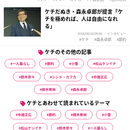
ケチだぬき・森永卓郎が提言「ケ
チを極めれば、人は自由になれ
る」
2018/06/18 06:00
インタビュー
ケチ
森永卓郎
節約
ケチのその他の記事
一人暮らし
節約
小雪
松山ケンイチ
鈴木奈々
シシド・カフカ
中居正広
樹木希林
森永卓郎
ケチとあわせて読まれているテーマ
中居正広
節約
樹木希林
小雪
松山ケンイチ
鈴木奈々
一人暮らし