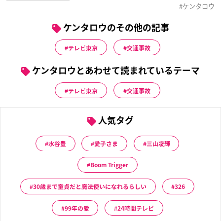
ケンタロウ
ケンタロウのその他の記事
テレビ東京
交通事故
ケンタロウとあわせて読まれているテーマ
テレビ東京
交通事故
人気タグ
水谷豊
愛子さま
三山凌輝
Boom Trigger
30歳まで童貞だと魔法使いになれるらしい
326
99年の愛
24時間テレビ