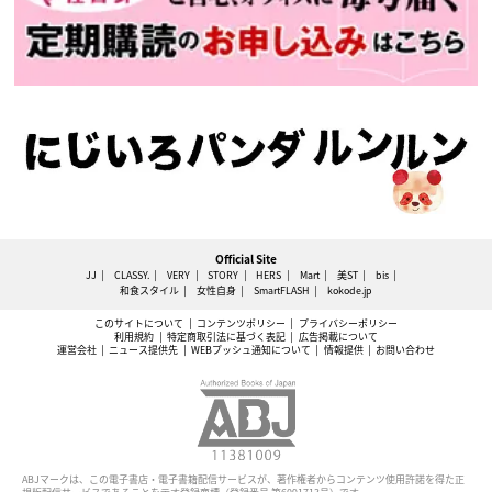
Official Site
JJ
CLASSY.
VERY
STORY
HERS
Mart
美ST
bis
和食スタイル
女性自身
SmartFLASH
kokode.jp
このサイトについて
コンテンツポリシー
プライバシーポリシー
利用規約
特定商取引法に基づく表記
広告掲載について
運営会社
ニュース提供先
WEBプッシュ通知について
情報提供
お問い合わせ
ABJマークは、この電子書店・電子書籍配信サービスが、著作権者からコンテンツ使用許諾を得た正