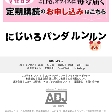
Official Site
JJ
CLASSY.
VERY
STORY
HERS
Mart
美ST
bis
和食スタイル
女性自身
SmartFLASH
kokode.jp
このサイトについて
コンテンツポリシー
プライバシーポリシー
利用規約
特定商取引法に基づく表記
広告掲載について
運営会社
ニュース提供先
WEBプッシュ通知について
情報提供
お問い合わせ
ABJマークは、この電子書店・電子書籍配信サービスが、著作権者からコンテンツ使用許諾を得た正