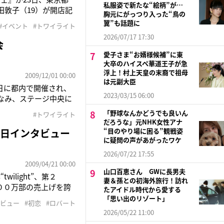
私服姿で新たな“絵柄”が…
前田敦子（19）が開店記
胸元にがっつり入った“鳥の
ベラとの禁断の恋を描
翼”も話題に
#イベント
#トワイライト
や名場面のフレーズが
2026/07/17 17:30
会
愛子さま“お婿様候補”に東
大卒のハイスペ華道王子が急
浮上！村上天皇の末裔で祖母
2009/12/01 00:00
は元副大臣
日に都内で開催され、
2023/03/15 06:00
なみ、ステージ中央に
”とされる加藤が観客の
「野球なんかどうでも良いん
#トワイライト
になる人がいます。でも
だろうな」元NHK女性アナ
来日インタビュー
“目のやり場に困る”観戦姿
に疑問の声があがったワケ
2026/07/22 17:55
2009/04/21 00:00
山口百恵さん GWに長男夫
light”、第２
妻＆孫との初海外旅行！訪れ
計４２００万部の売上げを誇
たアイドル時代から愛する
立した話題沸騰中の作
「思い出のリゾート」
タビュー
#初恋
#ロバート
、“２００８年ブレ
2026/05/22 11:00