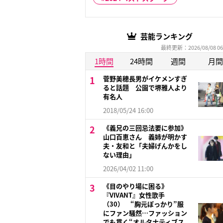
芸能ランキング
最終更新：2026/08/08 06
1時間
24時間
週間
月間
菅野美穂長男がイケメンすぎ
ると話題 公園で堺雅人より
有名人
2018/05/24 16:00
《義兄の三回忌法要に参加》
山口百恵さん 義姉が明かす
夫・友和と「夫婦げんかをし
ない理由」
2026/04/02 11:00
《目のやり場に困る》
『VIVANT』女性歌手
（30） “胸元ぽっかり”服
にファン騒然…ファッション
でも貫く“オルタナティブス