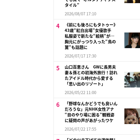
タイル”
2026/08/07 17:10
《前にも後ろにもタトゥー》
43歳“紅白出場”女優歌手
私服姿で新たな“絵柄”が…
胸元にがっつり入った“鳥の
翼”も話題に
2026/07/17 17:30
山口百恵さん GWに長男夫
妻＆孫との初海外旅行！訪れ
たアイドル時代から愛する
「思い出のリゾート」
2026/05/22 11:00
「野球なんかどうでも良いん
だろうな」元NHK女性アナ
“目のやり場に困る”観戦姿
に疑問の声があがったワケ
2026/07/22 17:55
「どのツラ下げて出演依頼し