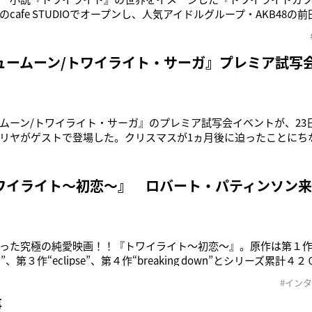
cafe STUDIOでオープンし、人気アイドルグループ・AKB48の
登場した。同作は、美しいバンパイアのエドワードと人間の少女
田自身もトワイライトの大ファンであるという。小説の表紙の写真
を見た
ュームーン/トワイライト・サーガ』プレミア試写
ムーン/トワイライト・サーガ』のプレミア試写会イベントが、23
リヤがゲストで登場した。クリスマスが1ヵ月後に迫ったことにち
の願いを集めた赤いツリーが登場。さらに“恋愛ソングのカリスマ
えるコーナーも設けられた。ステージに登壇した男性から、「気
ングがつかめなく
ワイライト～初恋～』 ロバート・パティンソン
った究極の純愛映画！！『トワイライト～初恋～』。原作は第１作“twi
n”、第３作“eclipse”、第４作“breaking down”とシリーズ累
ラー作品。映画化されるや世界２１カ国で初登場１位の記録を樹
#イン
で謎めいた美少年ヴァンパイア、エドワード・カレンを演じたのが
事