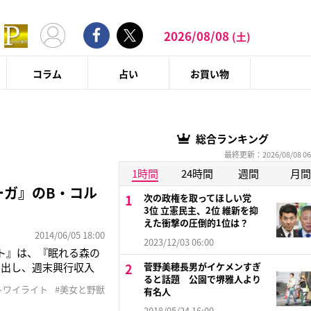
2026/08/08
(土)
コラム
占い
お買い物
総合ランキング
最終更新：2026/08/08 06
1時間
24時間
週間
月間
ーガ』のB・コル
次の政権を取ってほしい党
3位 立憲民主、2位 維新を抑
えた衝撃の圧倒的1位は？
2014/06/05 18:00
2023/12/03 06:00
ト』は、『眠れる森の
き出し、週末興行収入
菅野美穂長男がイケメンすぎ
ると話題 公園で堺雅人より
、『アリス・イン・ワン
トワイライト
#美女と野獣
有名人
とした実写映画化が盛
2018/05/24 16:00