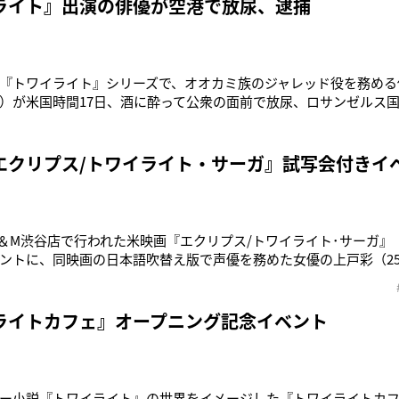
ライト』出演の俳優が空港で放尿、逮捕
『トワイライト』シリーズで、オオカミ族のジャレッド役を務める
5）が米国時間17日、酒に酔って公衆の面前で放尿、ロサンゼルス
かった。TMZが伝えている。搭乗前から泥酔状態だったペルティ
たとして警官が呼ばれ、強制的に飛行機から降ろされていた。その
っこするペルティ
エクリプス/トワイライト・サーガ』試写会付きイ
H＆M渋谷店で行われた米映画『エクリプス/トワイライト･サーガ』（
ントに、同映画の日本語吹替え版で声優を務めた女優の上戸彩（2
席した。同作は、世界的人気シリーズの第3弾。人間の女子高生ベラ
ド（成宮）との禁断の愛、オオカミ男のジェイコブも加わった複
。この日は、映
ライトカフェ』オープニング記念イベント
ー小説『トワイライト』の世界をイメージした『トワイライトカフ