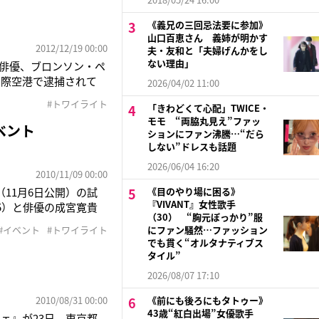
《義兄の三回忌法要に参加》
山口百恵さん 義姉が明かす
2012/12/19 00:00
夫・友和と「夫婦げんかをし
ない理由」
俳優、ブロンソン・ペ
国際空港で逮捕されて
2026/04/02 11:00
エは機内で大暴れ。妨害
#トワイライト
「きわどくて心配」TWICE・
約2時間後、搭乗ゲー
モモ “両脇丸見え”ファッ
ベント
ションにファン沸騰…“だら
しない”ドレスも話題
2026/06/04 16:20
2010/11/09 00:00
11月6日公開）の試
《目のやり場に困る》
『VIVANT』女性歌手
5）と俳優の成宮寛貴
（30） “胸元ぽっかり”服
（上戸）とヴァンパイ
#イベント
#トワイライト
にファン騒然…ファッション
雑な三角関係を描く愛
でも貫く“オルタナティブス
タイル”
2026/08/07 17:10
2010/08/31 00:00
《前にも後ろにもタトゥー》
43歳“紅白出場”女優歌手
ェ』が23日、東京都