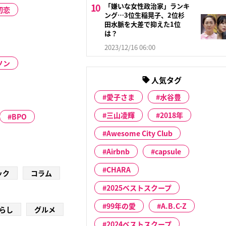
「嫌いな女性政治家」ランキ
初恋
ング…3位生稲晃子、2位杉
田水脈を大差で抑えた1位
は？
2023/12/16 06:00
ソン
人気タグ
愛子さま
水谷豊
三山凌輝
2018年
BPO
Awesome City Club
Airbnb
capsule
CHARA
ック
コラム
2025ベストスクープ
99年の愛
A.B.C-Z
らし
グルメ
2024ベストスクープ