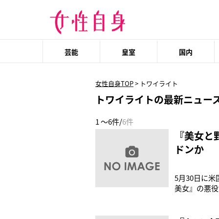
芸能
皇室
国内
女性自身TOP
>
トワイライト
トワイライトの最新ニュー
1 ～6件/
6件
『美女と
ドンか
5月30日に
美女』の悪役
7,000万
ダーランド』
んに行われてい