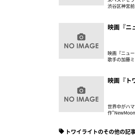
渋谷区神宮前の
念イベントに
いた物語。前
描かれた店内
映画『ニ
映画『ニュー
歌手の加藤ミ
は来場者の恋
恋愛相談に答
告白のタイミ
映画『ト
世界中がハマ
作“NewMoo
る大ベストセ
品です。劇中
トワイライトのその他の記