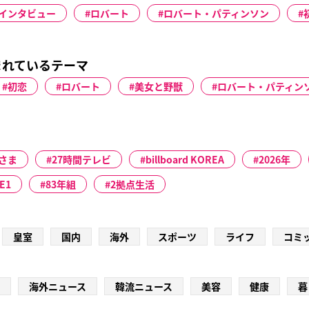
インタビュー
ロバート
ロバート・パティンソン
まれているテーマ
初恋
ロバート
美女と野獣
ロバート・パティン
さま
27時間テレビ
billboard KOREA
2026年
E1
83年組
2拠点生活
皇室
国内
海外
スポーツ
ライフ
コミ
海外ニュース
韓流ニュース
美容
健康
暮