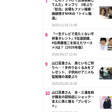
てんだ」キンプリ 3年ぶり
『紅白』出場もファン複雑…
禍根残すNHKの「トイレ報
道」
2025/11/18 11:00
「一生テレビで見たくない不
祥事タレント」5位渡部建、
4位斉藤慎二を抑えたワース
ト3は？【2026年版】
2026/06/17 11:00
山口百恵さん 孫といちご狩
りへ…！手作りおくるみをプ
レゼント、子供向けアニメも
猛勉強の溺愛ぶり
2025/02/26 16:30
山口百恵さん 夫・三浦友和
が親友の認知症にショック…
支えに孫と贈る「プレゼン
ト」