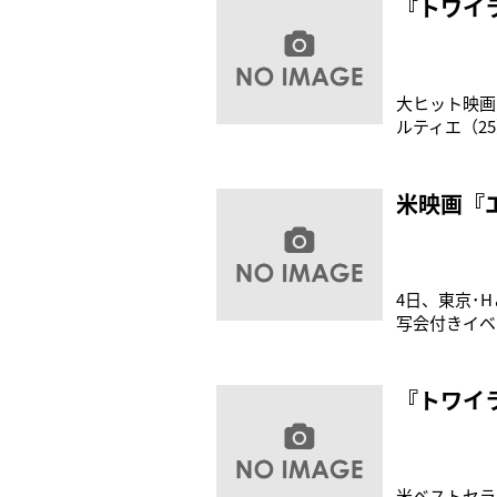
『トワイ
大ヒット映画
ルティエ（2
いたことがわ
行動を起こし
ト付近でおし
米映画『
4日、東京･
写会付きイベ
（28）が出
アのエドワー
と闘いの物語
『トワイ
米ベストセラ