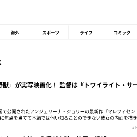
海外
スポーツ
ライフ
コミック
ス
野獣』が実写映画化！ 監督は『トワイライト・サ
米国で公開されたアンジェリーナ・ジョリーの最新作『マレフィセン
に焦点を当てて本編では伺い知ることのできない彼女の内面を描
ドルの大ヒットスタートを切った。この『マレフィセント』のように
#
や『オズ はじまりの戦い』など、ここ数年児童文学の名作を原作
る。2015年