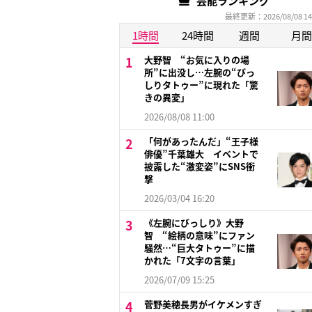
芸能ランキング
最終更新：2026/08/08 14
1時間
24時間
週間
月間
大野智 “お気に入りの場
所”に出没し…左腕の“びっ
しりタトゥー”に現れた「驚
きの異変」
2026/08/08 11:00
「何があったんだ」“王子様
俳優”千葉雄大 イベントで
披露した“激変姿”にSNS衝
撃
2026/03/04 16:20
《左腕にびっしり》大野
智 “絵柄の意味”にファン
騒然…“巨大タトゥー”に描
かれた「7文字の言葉」
2026/07/09 15:25
菅野美穂長男がイケメンすぎ