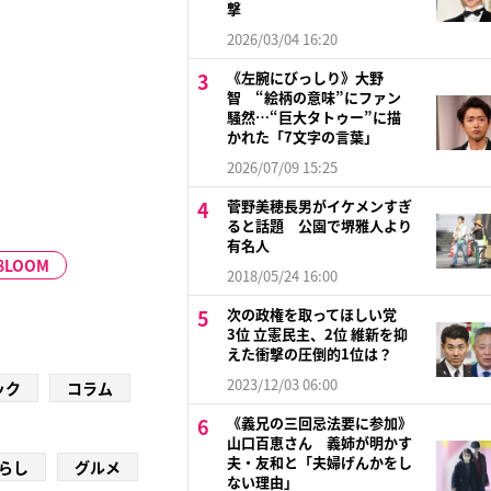
撃
2026/03/04 16:20
《左腕にびっしり》大野
智 “絵柄の意味”にファン
騒然…“巨大タトゥー”に描
かれた「7文字の言葉」
2026/07/09 15:25
菅野美穂長男がイケメンすぎ
ると話題 公園で堺雅人より
有名人
8LOOM
2018/05/24 16:00
次の政権を取ってほしい党
3位 立憲民主、2位 維新を抑
えた衝撃の圧倒的1位は？
2023/12/03 06:00
ック
コラム
《義兄の三回忌法要に参加》
山口百恵さん 義姉が明かす
夫・友和と「夫婦げんかをし
らし
グルメ
ない理由」