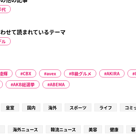
年代
わせて読まれているテーマ
デル
凌輝
CBX
avex
B級グルメ
AKIRA
AKB総選挙
ABEMA
皇室
国内
海外
スポーツ
ライフ
コミ
海外ニュース
韓流ニュース
美容
健康
暮