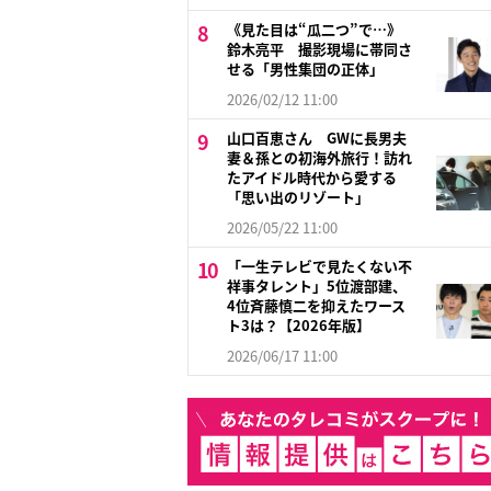
《見た目は“瓜二つ”で…》
鈴木亮平 撮影現場に帯同さ
せる「男性集団の正体」
2026/02/12 11:00
山口百恵さん GWに長男夫
妻＆孫との初海外旅行！訪れ
たアイドル時代から愛する
「思い出のリゾート」
2026/05/22 11:00
「一生テレビで見たくない不
祥事タレント」5位渡部建、
4位斉藤慎二を抑えたワース
ト3は？【2026年版】
2026/06/17 11:00