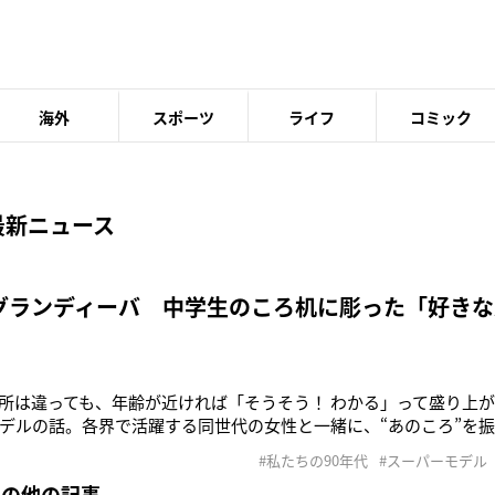
海外
スポーツ
ライフ
コミック
最新ニュース
グランディーバ 中学生のころ机に彫った「好きな
所は違っても、年齢が近ければ「そうそう！ わかる」って盛り上
デルの話。各界で活躍する同世代の女性と一緒に、“あのころ”を
ーモデルが好きすぎて、今でも’90年代のファッションショーの映
#私たちの90年代
#スーパーモデル
私の『ナジャ』という名前も、身長180センチで異次元の美しさと
その他の記事
・アウアマン