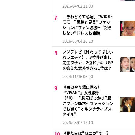
2026/04/02 11:00
「きわどくて心配」TWICE・
モモ “両脇丸見え”ファッ
ションにファン沸騰…“だら
しない”ドレスも話題
2026/06/04 16:20
フジテレビ【終わってほしい
バラエティ】、3位呼び出し
先生タナカ、2位ドッキリGP
を抑えた意外すぎる1位は？
2024/11/16 06:00
《目のやり場に困る》
『VIVANT』女性歌手
（30） “胸元ぽっかり”服
にファン騒然…ファッション
でも貫く“オルタナティブス
タイル”
2026/08/07 17:10
《見た目は“瓜二つ”で…》