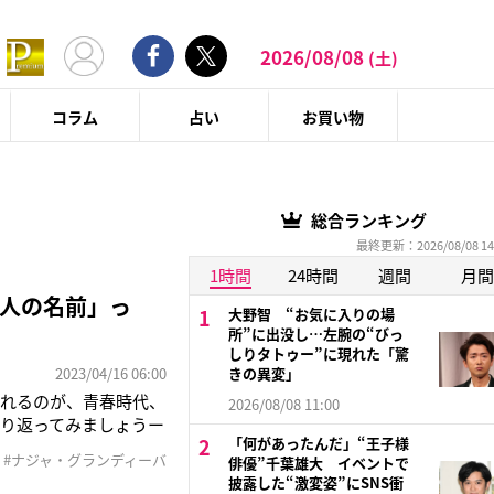
2026/08/08
(土)
コラム
占い
お買い物
総合ランキング
最終更新：2026/08/08 14
1時間
24時間
週間
月間
人の名前」っ
大野智 “お気に入りの場
所”に出没し…左腕の“びっ
しりタトゥー”に現れた「驚
2023/04/16 06:00
きの異変」
がれるのが、青春時代、
2026/08/08 11:00
振り返ってみましょうー
「何があったんだ」“王子様
像を見返すことがあり
#ナジャ・グランディーバ
俳優”千葉雄大 イベントで
言われた、スーパーモ
披露した“激変姿”にSNS衝