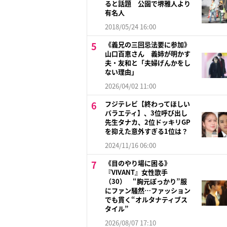
ると話題 公園で堺雅人より
有名人
2018/05/24 16:00
《義兄の三回忌法要に参加》
山口百恵さん 義姉が明かす
夫・友和と「夫婦げんかをし
ない理由」
2026/04/02 11:00
フジテレビ【終わってほしい
バラエティ】、3位呼び出し
先生タナカ、2位ドッキリGP
を抑えた意外すぎる1位は？
2024/11/16 06:00
《目のやり場に困る》
『VIVANT』女性歌手
（30） “胸元ぽっかり”服
にファン騒然…ファッション
でも貫く“オルタナティブス
タイル”
2026/08/07 17:10