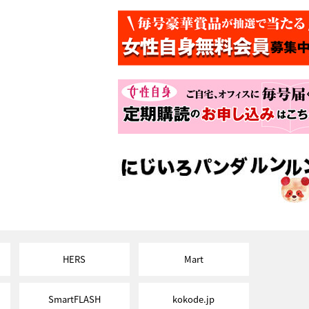
HERS
Mart
SmartFLASH
kokode.jp