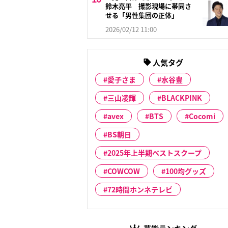
鈴木亮平 撮影現場に帯同さ
せる「男性集団の正体」
2026/02/12 11:00
人気タグ
愛子さま
水谷豊
三山凌輝
BLACKPINK
avex
BTS
Cocomi
BS朝日
2025年上半期ベストスクープ
COWCOW
100均グッズ
72時間ホンネテレビ