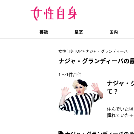
芸能
皇室
国内
女性自身TOP
>
ナジャ・グランディーバ
ナジャ・グランディーバの
1 ～1件/
1件
ナジャ・
て？
住んでいた場
憧れていたモ
ー。「スーパ
ます。実は、
ナジャ・グランディーバの
デルのナジャ