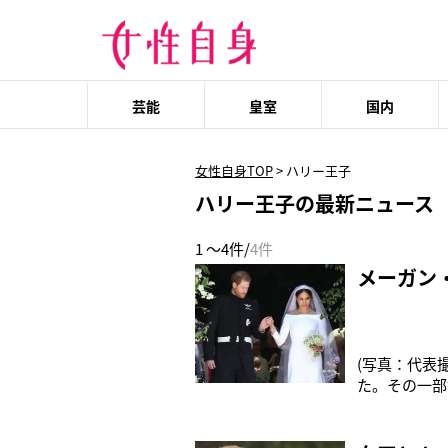
芸能
皇室
国内
女性自身TOP
>
ハリー王子
ハリー王子の最新ニュース
1 ～4件/
4件
メーガン
(写真：代表
た。その一部
豪華なゲスト
たのが新婦が
ートピー、ス