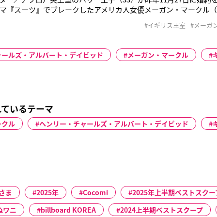
マ『スーツ』でブレークしたアメリカ人女優メーガン・マークル（3
婚式を挙げる2人のため、英国はすでにお祝いムードに。新プリン
#イギリス王室
#メーガ
いる。婚約発表後の初公務で持っていた「ストラスベリー」のバッ
万5,000円
ャールズ・アルバート・デイビッド
メーガン・マークル
れているテーマ
ークル
ヘンリー・チャールズ・アルバート・デイビッド
さま
2025年
Cocomi
2025年上半期ベストスクー
ぬワニ
billboard KOREA
2024上半期ベストスクープ