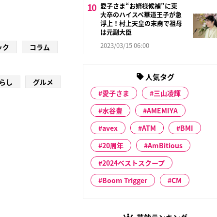
愛子さま“お婿様候補”に東
大卒のハイスペ華道王子が急
浮上！村上天皇の末裔で祖母
は元副大臣
2023/03/15 06:00
ック
コラム
人気タグ
らし
グルメ
愛子さま
三山凌輝
水谷豊
AMEMIYA
avex
ATM
BMI
20周年
AmBitious
2024ベストスクープ
Boom Trigger
CM