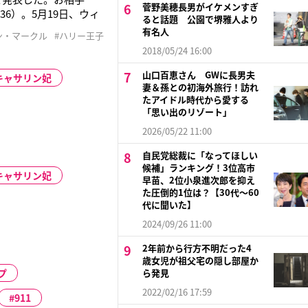
菅野美穂長男がイケメンすぎ
6）。5月19日、ウィ
ると話題 公園で堺雅人より
セスには、世界中の注
有名人
ン・マークル
#ハリー王子
グ、ミディ・トート
2018/05/24 16:00
山口百恵さん GWに長男夫
キャサリン妃
妻＆孫との初海外旅行！訪れ
たアイドル時代から愛する
「思い出のリゾート」
2026/05/22 11:00
自民党総裁に「なってほしい
候補」ランキング！3位高市
キャサリン妃
早苗、2位小泉進次郎を抑え
た圧倒的1位は？【30代〜60
代に聞いた】
2024/09/26 11:00
2年前から行方不明だった4
歳女児が祖父宅の隠し部屋か
プ
ら発見
2022/02/16 17:59
911