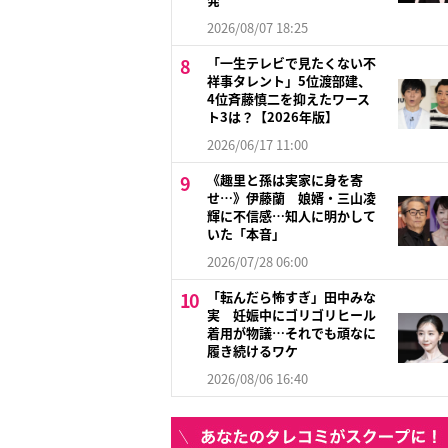
2026/08/07 18:25
「一生テレビで見たくない不
祥事タレント」5位渡部建、
4位斉藤慎二を抑えたワース
ト3は？【2026年版】
2026/06/17 11:00
《趣里と孫は実家に身を寄
せ…》伊藤蘭 娘婿・三山凌
輝に不信感…知人に明かして
いた「本音」
2026/07/28 06:00
「転んだら怖すぎ」田中みな
実 妊娠中にゴリゴリヒール
着用が物議…それでも頑なに
履き続けるワケ
2026/08/06 16:40