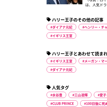
は、人気ドラ
ンザー城で結
目が集まって
ハリー王子のその他の記事
（日本円で約7
ダイアナ元妃
ヘンリー・チ
イギリス王室
ハリー王子とあわせて読ま
イギリス王室
メーガン・マ
ダイアナ元妃
人気タグ
水谷豊
三山凌輝
愛子
CLUB PRINCE
100日後に死