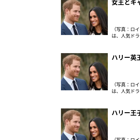
女王とキ
（写真：ロイ
は、人気ドラ
ンザー城で結
目が集まって
ビー、女優の
ハリー英
（写真：ロイ
は、人気ドラ
ンザー城で結
が集まってい
例がない。ま
ハリー王
（写真：ロイ