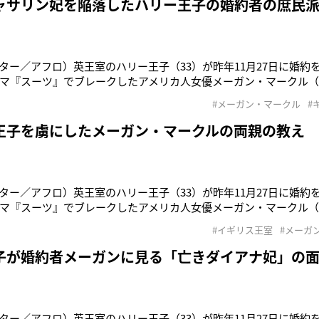
ャサリン妃を陥落したハリー王子の婚約者の庶民
ター／アフロ）英王室のハリー王子（33）が昨年11月27日に婚約
マ『スーツ』でブレークしたアメリカ人女優メーガン・マークル（3
婚式を挙げる2人のため、英国はすでにお祝いムードに。新プリン
#メーガン・マークル
#
いる。ハリー王子のお妃候補といわれたのは、ジンバブエ出身の弁
エマ・ワトソン
王子を虜にしたメーガン・マークルの両親の教え
ター／アフロ）英王室のハリー王子（33）が昨年11月27日に婚約
マ『スーツ』でブレークしたアメリカ人女優メーガン・マークル（3
婚式を挙げる2人のため、英国はすでにお祝いムードに。新プリン
#イギリス王室
#メーガ
る。メーガンの母親はアフリカ系アメリカ人。今までにアフリカ系
た、離婚した両
子が婚約者メーガンに見る「亡きダイアナ妃」の
ター／アフロ）英王室のハリー王子（33）が昨年11月27日に婚約