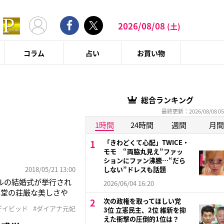
2026/08/08
(土)
コラム
占い
お買い物
総合ランキング
最終更新：2026/08/08 05
1時間
24時間
週間
月間
「きわどくて心配」TWICE・
モモ “両脇丸見え”ファッ
ションにファン沸騰…“だら
2018/05/21 13:00
しない”ドレスも話題
クルの結婚式が挙行され
2026/06/04 16:20
拝堂の荘厳な美しさや
次の政権を取ってほしい党
密かに注目を集めてい
デイビッド
#ダイアナ元妃
3位 立憲民主、2位 維新を抑
したわすれな草、スイ
えた衝撃の圧倒的1位は？