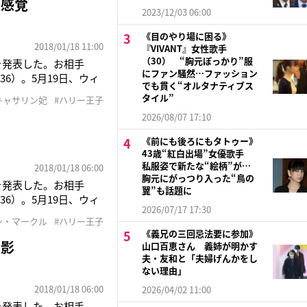
派感覚
2023/12/03 06:00
《目のやり場に困る》
2018/01/18 11:00
『VIVANT』女性歌手
（30） “胸元ぽっかり”服
を発表した。お相手
にファン騒然…ファッション
6）。5月19日、ウィ
でも貫く“オルタナティブス
セスには、世界中の注
タイル”
キャサリン妃
#ハリー王子
護士チェルシー・デイ
2026/08/07 17:10
《前にも後ろにもタトゥー》
43歳“紅白出場”女優歌手
私服姿で新たな“絵柄”が…
2018/01/18 06:00
胸元にがっつり入った“鳥の
を発表した。お相手
翼”も話題に
6）。5月19日、ウィ
2026/07/17 17:30
セスには世界中の注目
ン・マークル
#ハリー王子
のルーツを持つ妃は前
《義兄の三回忌法要に参加》
面影
山口百恵さん 義姉が明かす
夫・友和と「夫婦げんかをし
ない理由」
2018/01/18 06:00
2026/04/02 11:00
を発表した。お相手