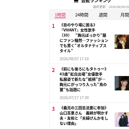
芸能ランキング
最終更新：2026/08/08 05
1時間
24時間
週間
月間
《目のやり場に困る》
『VIVANT』女性歌手
（30） “胸元ぽっかり”服
にファン騒然…ファッション
でも貫く“オルタナティブス
タイル”
2026/08/07 17:10
《前にも後ろにもタトゥー》
43歳“紅白出場”女優歌手
私服姿で新たな“絵柄”が…
胸元にがっつり入った“鳥の
翼”も話題に
2026/07/17 17:30
《義兄の三回忌法要に参加》
山口百恵さん 義姉が明かす
夫・友和と「夫婦げんかをし
ない理由」