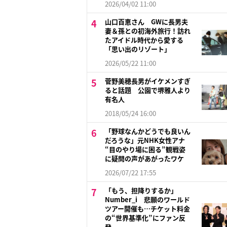
2026/04/02 11:00
山口百恵さん GWに長男夫
妻＆孫との初海外旅行！訪れ
たアイドル時代から愛する
「思い出のリゾート」
2026/05/22 11:00
菅野美穂長男がイケメンすぎ
ると話題 公園で堺雅人より
有名人
2018/05/24 16:00
「野球なんかどうでも良いん
だろうな」元NHK女性アナ
“目のやり場に困る”観戦姿
に疑問の声があがったワケ
2026/07/22 17:55
「もう、担降りするか」
Number_i 悲願のワールド
ツアー開催も…チケット料金
の“世界基準化”にファン反
発