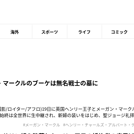
海外
スポーツ
ライフ
コミック
・マークルのブーケは無名戦士の墓に
撮影/ロイター/アフロ)19日に英国ヘンリー王子とメーガン・マー
始終は全世界に生中継され、新婦の装いをはじめ、聖ジョージ礼
の顔ぶれに人々は釘付けとなった。数多ある見どころの中でも、
#メーガン・マークル
#ヘンリー・チャールズ・アルバート・
手にしたブーケだ。ヘンリー王子の母親である故ダイアナ妃が愛
ズランなどの可憐な小