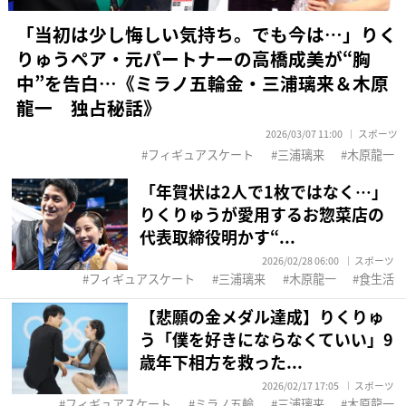
「当初は少し悔しい気持ち。でも今は…」りく
りゅうペア・元パートナーの高橋成美が“胸
中”を告白…《ミラノ五輪金・三浦璃来＆木原
龍一 独占秘話》
2026/03/07 11:00
スポーツ
フィギュアスケート
三浦璃来
木原龍一
「年賀状は2人で1枚ではなく…」
りくりゅうが愛用するお惣菜店の
代表取締役明かす“...
2026/02/28 06:00
スポーツ
フィギュアスケート
三浦璃来
木原龍一
食生活
【悲願の金メダル達成】りくりゅ
う「僕を好きにならなくていい」9
歳年下相方を救った...
2026/02/17 17:05
スポーツ
フィギュアスケート
ミラノ五輪
三浦璃来
木原龍一