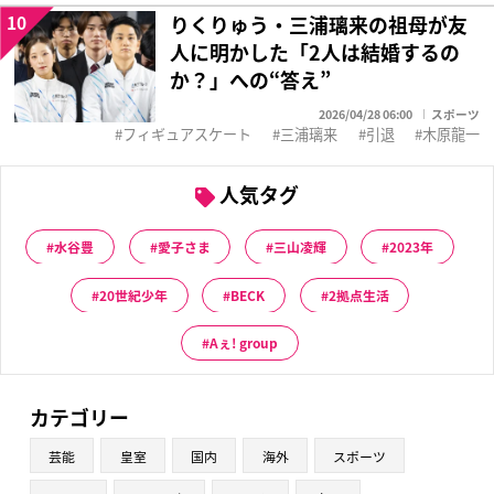
10
りくりゅう・三浦璃来の祖母が友
人に明かした「2人は結婚するの
か？」への“答え”
2026/04/28 06:00
スポーツ
フィギュアスケート
三浦璃来
引退
木原龍一
人気タグ
水谷豊
愛子さま
三山凌輝
2023年
20世紀少年
BECK
2拠点生活
Aぇ! group
カテゴリー
芸能
皇室
国内
海外
スポーツ