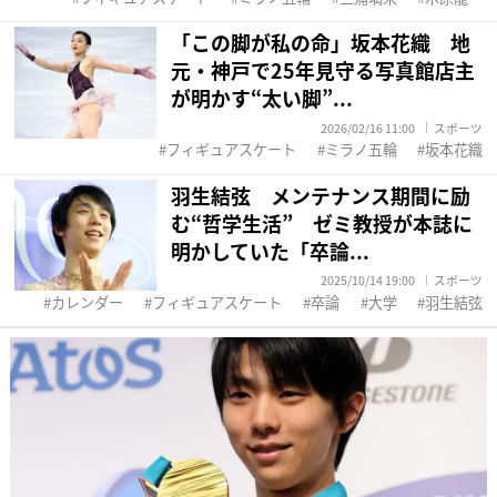
「この脚が私の命」坂本花織 地
元・神戸で25年見守る写真館店主
が明かす“太い脚”...
2026/02/16 11:00
スポーツ
フィギュアスケート
ミラノ五輪
坂本花織
羽生結弦 メンテナンス期間に励
む“哲学生活” ゼミ教授が本誌に
明かしていた「卒論...
2025/10/14 19:00
スポーツ
カレンダー
フィギュアスケート
卒論
大学
羽生結弦