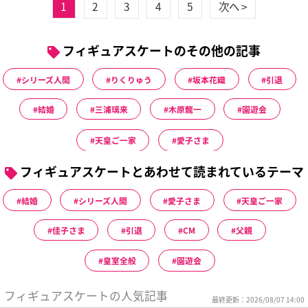
1
2
3
4
5
次へ >
フィギュアスケートのその他の記事
シリーズ人間
りくりゅう
坂本花織
引退
結婚
三浦璃来
木原龍一
園遊会
天皇ご一家
愛子さま
フィギュアスケートとあわせて読まれているテーマ
結婚
シリーズ人間
愛子さま
天皇ご一家
佳子さま
引退
CM
父親
皇室全般
園遊会
フィギュアスケートの人気記事
最終更新：2026/08/07 14:00