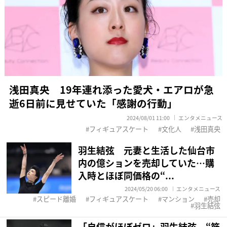
浅田真央 19年連れ添った愛犬・エアロが急
逝6日前に見せていた「感謝の行動」
2024/08/01 11:00
エンタメニュース
フィギュアスケート
文化人
浅田真央
羽生結弦 元妻と生活した仙台市
内の億ションを売却していた…購
入時とほぼ同価格の“...
2024/05/20 06:00
エンタメニュース
スピード離婚
フィギュアスケート
マンション
売却
羽生結弦
「自信がほぼゼロ」羽生結弦 “筋