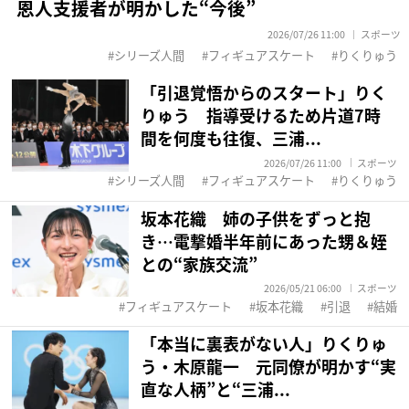
恩人支援者が明かした“今後”
2026/07/26 11:00
スポーツ
シリーズ人間
フィギュアスケート
りくりゅう
「引退覚悟からのスタート」りく
りゅう 指導受けるため片道7時
間を何度も往復、三浦...
2026/07/26 11:00
スポーツ
シリーズ人間
フィギュアスケート
りくりゅう
坂本花織 姉の子供をずっと抱
き…電撃婚半年前にあった甥＆姪
との“家族交流”
2026/05/21 06:00
スポーツ
フィギュアスケート
坂本花織
引退
結婚
「本当に裏表がない人」りくりゅ
う・木原龍一 元同僚が明かす“実
直な人柄”と“三浦...