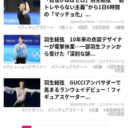
トレやらない主義”から1日6時間
の「マッチョ化」...
2024/05/17 06:00
エンタメニュース
フィギュアスケート
筋トレ
筋肉
羽生結弦
離婚
羽生結弦 10年来の衣装デザイナ
ーが電撃休業…一部羽生ファンか
ら受けた「深刻な誹...
2024/04/10 11:00
エンタメニュース
ファッションデザイナー
フィギュアスケート
休業
羽生結弦
衣装
羽生結弦 GUCCIアンバサダーで
高まるランウェイデビュー！フィ
ギュアスケーター...
2024/03/28 11:00
エンタメニュース
バイオリン
フィギュアスケート
元妻
末延麻裕子
羽生結弦