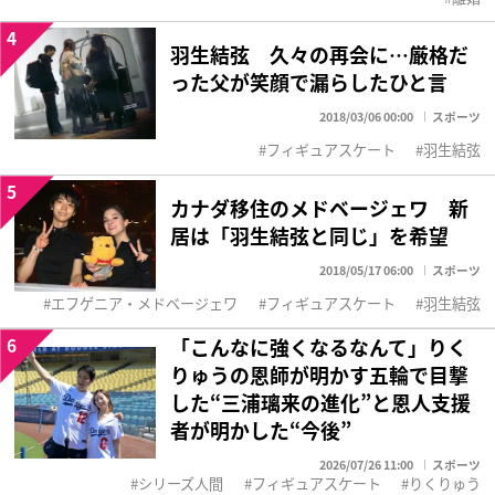
4
羽生結弦 久々の再会に…厳格だ
った父が笑顔で漏らしたひと言
2018/03/06 00:00
スポーツ
フィギュアスケート
羽生結弦
5
カナダ移住のメドベージェワ 新
居は「羽生結弦と同じ」を希望
2018/05/17 06:00
スポーツ
エフゲニア・メドベージェワ
フィギュアスケート
羽生結弦
6
「こんなに強くなるなんて」りく
りゅうの恩師が明かす五輪で目撃
した“三浦璃来の進化”と恩人支援
者が明かした“今後”
2026/07/26 11:00
スポーツ
シリーズ人間
フィギュアスケート
りくりゅう