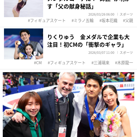
す「父の献身秘話」
2026/03/26 06:00
スポーツ
フィギュアスケート
ミラノ五輪
坂本花織
父親
りくりゅう 金メダルで企業も大
注目！初CMの「衝撃のギャラ」
2026/03/07 11:00
スポーツ
CM
フィギュアスケート
三浦璃来
木原龍一