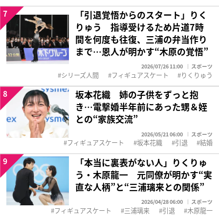
7
「引退覚悟からのスタート」りく
りゅう 指導受けるため片道7時
間を何度も往復、三浦の弁当作り
まで…恩人が明かす“木原の覚悟”
2026/07/26 11:00
スポーツ
シリーズ人間
フィギュアスケート
りくりゅう
8
坂本花織 姉の子供をずっと抱
き…電撃婚半年前にあった甥＆姪
との“家族交流”
2026/05/21 06:00
スポーツ
フィギュアスケート
坂本花織
引退
結婚
9
「本当に裏表がない人」りくりゅ
う・木原龍一 元同僚が明かす“実
直な人柄”と“三浦璃来との関係”
2026/04/28 06:00
スポーツ
フィギュアスケート
三浦璃来
引退
木原龍一