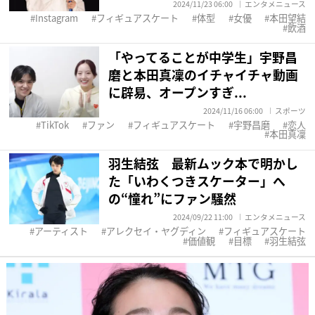
2024/11/23 06:00
エンタメニュース
Instagram
フィギュアスケート
体型
女優
本田望結
飲酒
「やってることが中学生」宇野昌
磨と本田真凜のイチャイチャ動画
に辟易、オープンすぎ...
2024/11/16 06:00
スポーツ
TikTok
ファン
フィギュアスケート
宇野昌磨
恋人
本田真凜
羽生結弦 最新ムック本で明かし
た「いわくつきスケーター」へ
の“憧れ”にファン騒然
2024/09/22 11:00
エンタメニュース
アーティスト
アレクセイ・ヤグディン
フィギュアスケート
価値観
目標
羽生結弦