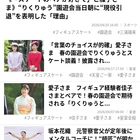
ま》“りくりゅう”園遊会当日朝に“現役引
退”を表明した「理由」
2026/04/20 16:00
スポーツ
フィギュアスケート
園遊会
三浦璃来
「言葉のチョイスが的確」愛子さ
ま 春の園遊会でりくりゅうとス
ケート談義！披露され...
2026/04/17 17:50
皇室
フィギュアスケート
園遊会
天皇ご一家
愛子さま
愛子さま フィギュア経験者佳子
さまとペアで！春の園遊会で期待
される「りくりゅうと...
2026/04/07 06:00
皇室
フィギュアスケート
佳子さま
愛子さま
皇室全般
坂本花織 元警察官父が定年後に
メンタルコーチに！“師匠”が明か