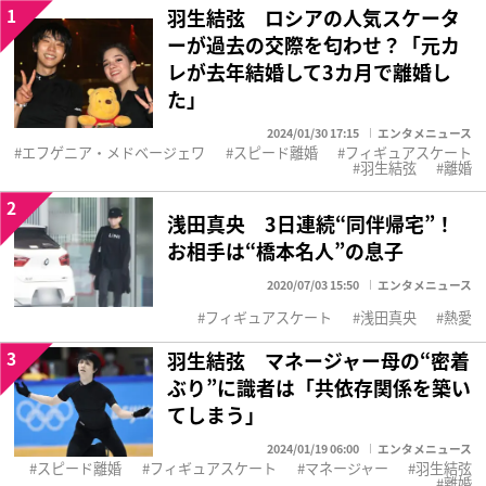
1
羽生結弦 ロシアの人気スケータ
ーが過去の交際を匂わせ？「元カ
レが去年結婚して3カ月で離婚し
た」
2024/01/30 17:15
エンタメニュース
エフゲニア・メドベージェワ
スピード離婚
フィギュアスケート
羽生結弦
離婚
2
浅田真央 3日連続“同伴帰宅”！
お相手は“橋本名人”の息子
2020/07/03 15:50
エンタメニュース
フィギュアスケート
浅田真央
熱愛
3
羽生結弦 マネージャー母の“密着
ぶり”に識者は「共依存関係を築い
てしまう」
2024/01/19 06:00
エンタメニュース
スピード離婚
フィギュアスケート
マネージャー
羽生結弦
離婚