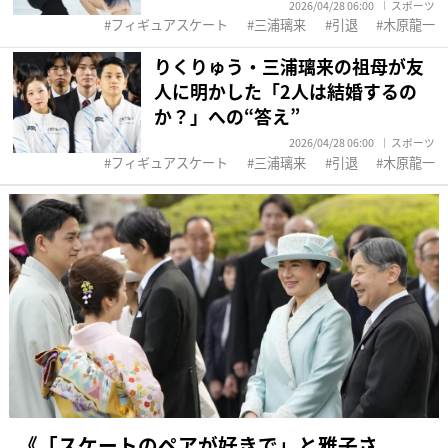
2026/04/28 06:00
スポーツ
フィギュアスケート
三浦璃来
引退
木原龍一
りくりゅう・三浦璃来の祖母が友
人に明かした「2人は結婚するの
か？」への“答え”
2026/04/28 06:00
スポーツ
フィギュアスケート
三浦璃来
引退
木原龍一
《「スケートのペアが好きで」と雅子さ