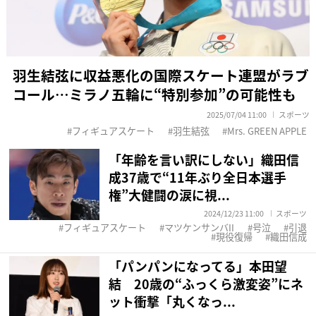
羽生結弦に収益悪化の国際スケート連盟がラブ
コール…ミラノ五輪に“特別参加”の可能性も
2025/07/04 11:00
スポーツ
フィギュアスケート
羽生結弦
Mrs. GREEN APPLE
「年齢を言い訳にしない」織田信
成37歳で“11年ぶり全日本選手
権”大健闘の涙に視...
2024/12/23 11:00
スポーツ
フィギュアスケート
マツケンサンバII
号泣
引退
現役復帰
織田信成
「パンパンになってる」本田望
結 20歳の“ふっくら激変姿”にネ
ット衝撃「丸くなっ...