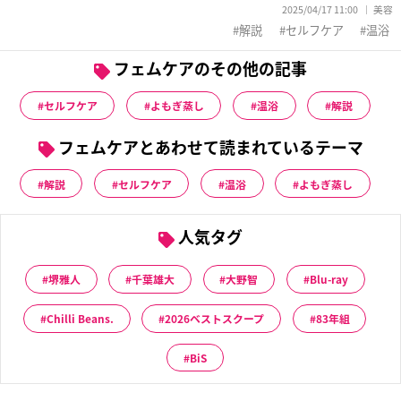
2025/04/17 11:00
美容
解説
セルフケア
温浴
フェムケアのその他の記事
セルフケア
よもぎ蒸し
温浴
解説
フェムケアとあわせて読まれているテーマ
解説
セルフケア
温浴
よもぎ蒸し
人気タグ
堺雅人
千葉雄大
大野智
Blu-ray
Chilli Beans.
2026ベストスクープ
83年組
BiS