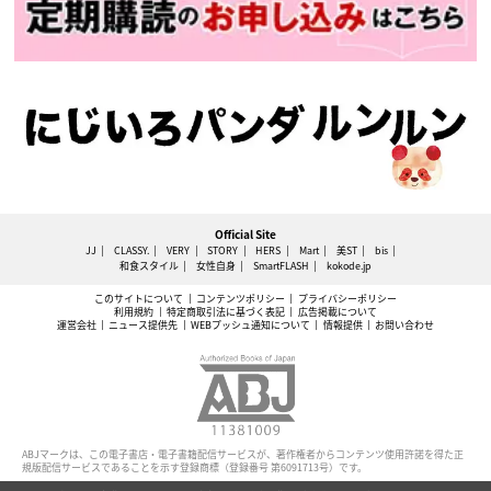
Official Site
JJ
CLASSY.
VERY
STORY
HERS
Mart
美ST
bis
和食スタイル
女性自身
SmartFLASH
kokode.jp
このサイトについて
コンテンツポリシー
プライバシーポリシー
利用規約
特定商取引法に基づく表記
広告掲載について
運営会社
ニュース提供先
WEBプッシュ通知について
情報提供
お問い合わせ
ABJマークは、この電子書店・電子書籍配信サービスが、著作権者からコンテンツ使用許諾を得た正
規版配信サービスであることを示す登録商標（登録番号 第6091713号）です。