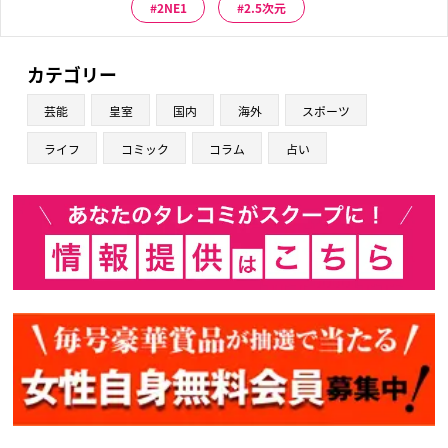
2NE1
2.5次元
カテゴリー
芸能
皇室
国内
海外
スポーツ
ライフ
コミック
コラム
占い