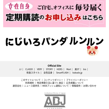
Official Site
JJ
CLASSY.
VERY
STORY
HERS
Mart
美ST
bis
和食スタイル
女性自身
SmartFLASH
kokode.jp
このサイトについて
コンテンツポリシー
プライバシーポリシー
利用規約
特定商取引法に基づく表記
広告掲載について
運営会社
ニュース提供先
WEBプッシュ通知について
情報提供
お問い合わせ