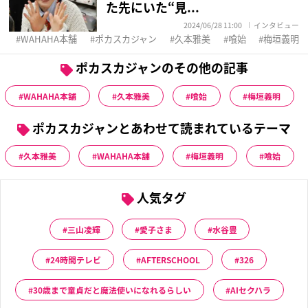
た先にいた“見...
2024/06/28 11:00
インタビュー
WAHAHA本舗
ポカスカジャン
久本雅美
喰始
梅垣義明
ポカスカジャンのその他の記事
WAHAHA本舗
久本雅美
喰始
梅垣義明
ポカスカジャンとあわせて読まれているテーマ
久本雅美
WAHAHA本舗
梅垣義明
喰始
人気タグ
三山凌輝
愛子さま
水谷豊
24時間テレビ
AFTERSCHOOL
326
30歳まで童貞だと魔法使いになれるらしい
AIセクハラ