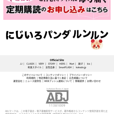
Official Site
JJ
CLASSY.
VERY
STORY
HERS
Mart
美ST
bis
和食スタイル
女性自身
SmartFLASH
kokode.jp
このサイトについて
コンテンツポリシー
プライバシーポリシー
利用規約
特定商取引法に基づく表記
広告掲載について
運営会社
ニュース提供先
WEBプッシュ通知について
情報提供
お問い合わせ
ABJマークは、この電子書店・電子書籍配信サービスが、著作権者からコンテンツ使用許諾を得た正