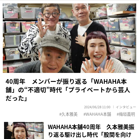
40周年 メンバーが振り返る「WAHAHA本
舗」の“不適切”時代「プライベートから芸人
だった」
2024/06/28 11:00
インタビュー
久本雅美
WAHAHA本舗
梅垣義明
WAHAHA本舗40周年 久本雅美振
り返る駆け出し時代「股間を向け