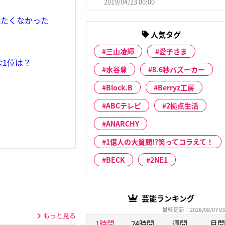
2019/04/23 00:00
れたくなかった
人気タグ
三山凌輝
愛子さま
1位は？
水谷豊
8.6秒バズーカー
Block.B
Berryz工房
ABCテレビ
2拠点生活
ANARCHY
1億人の大質問!?笑ってコラえて！
BECK
2NE1
芸能ランキング
最終更新：2026/08/07 03
もっと見る
1時間
24時間
週間
月間