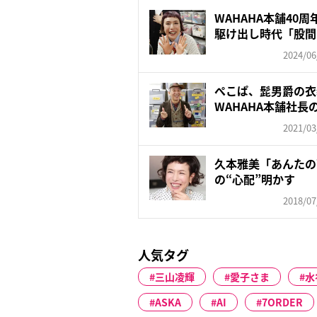
WAHAHA本舗40
駆け出し時代「股間を
2024/06
ぺこぱ、髭男爵の衣
WAHAHA本舗社長
2021/03
久本雅美「あんたの
の“心配”明かす
2018/07
人気タグ
三山凌輝
愛子さま
水
ASKA
AI
7ORDER