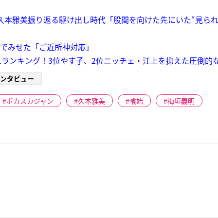
年 久本雅美振り返る駆け出し時代「股間を向けた先にいた“見ら
設でみせた「ご近所神対応」
ランキング！3位やす子、2位ニッチェ・江上を抑えた圧倒的な
ンタビュー
ポカスカジャン
久本雅美
喰始
梅垣義明