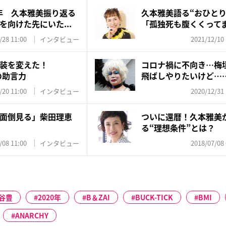
周年 久本雅美振り返る
久本雅美語る“おひとり
向けた先にいた...
「孤独死も腹くくって
/28 11:00
インタビュー
2021/12/10 
装を変えた！
コロナ禍に不向き…梅
の助言力
飛ばしやりたいけど…
/20 11:00
インタビュー
2020/12/31 
面倒見る」柴田理恵
ついに還暦！久本雅美
る“理想条件”とは？
/08 11:00
インタビュー
2018/07/08 
谷豊
2020年
B＆ZAI
BUCK-TICK
BMI
ANARCHY