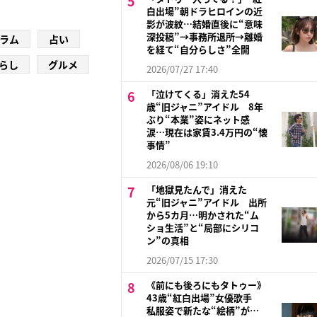
白出場”朝ドラヒロインの近
影が波紋…結婚直後に“意味
深投稿”→事務所退所→離婚
ラム
占い
を経て“自分らしさ”全開
らし
グルメ
2026/07/27 17:40
「泣けてくる」消えた54
歳“旧ジャニ”アイドル 8年
ぶり“本業”姿にネット感
涙…現在は家賃3.4万円の“懐
事情”
2026/08/06 19:10
「地獄見たんで」消えた
元“旧ジャニ”アイドル 出所
から5カ月…明かされた“ム
ショ生活”と“局部にシリコ
ン”の真相
2026/07/15 17:30
《前にも後ろにもタトゥー》
43歳“紅白出場”女優歌手
私服姿で新たな“絵柄”が…