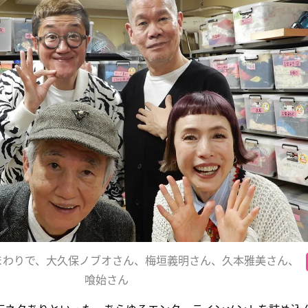
まわりで、大久保ノブオさん、梅垣義明さん、久本雅美さん、
喰始さん