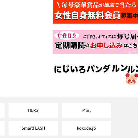
HERS
Mart
SmartFLASH
kokode.jp