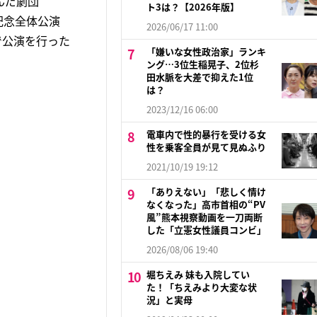
んだ劇団
ト3は？【2026年版】
歳記念全体公演
2026/06/17 11:00
で公演を行った
「嫌いな女性政治家」ランキ
ング…3位生稲晃子、2位杉
田水脈を大差で抑えた1位
は？
2023/12/16 06:00
電車内で性的暴行を受ける女
性を乗客全員が見て見ぬふり
2021/10/19 19:12
「ありえない」「悲しく情け
なくなった」高市首相の“PV
風”熊本視察動画を一刀両断
した「立憲女性議員コンビ」
2026/08/06 19:40
堀ちえみ 妹も入院してい
た！「ちえみより大変な状
況」と実母