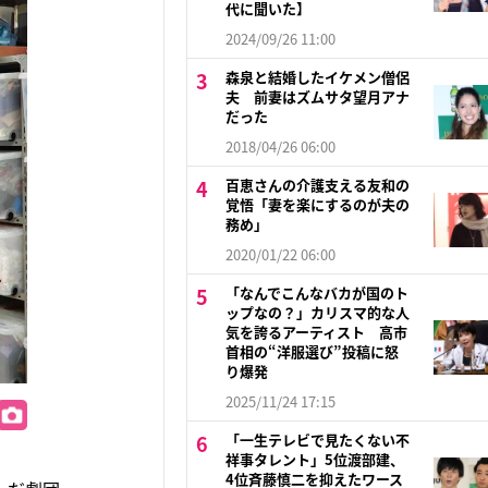
代に聞いた】
2024/09/26 11:00
森泉と結婚したイケメン僧侶
夫 前妻はズムサタ望月アナ
だった
2018/04/26 06:00
百恵さんの介護支える友和の
覚悟「妻を楽にするのが夫の
務め」
2020/01/22 06:00
「なんでこんなバカが国のト
ップなの？」カリスマ的な人
気を誇るアーティスト 高市
首相の“洋服選び”投稿に怒
り爆発
2025/11/24 17:15
「一生テレビで見たくない不
祥事タレント」5位渡部建、
4位斉藤慎二を抑えたワース