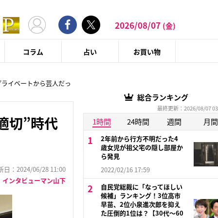
2026/08/07
(金)
コラム
占い
お買い物
「プライベートから芸人だっ
総合ランキング
最終更新：2026/08/07 03
適切”時代
1時間
24時間
週間
月間
2年前から行方不明だった4
歳女児が祖父宅の隠し部屋か
ら発見
：2024/06/28 11:00
2022/02/16 17:59
インタビューマン山下
自民党総裁に「なってほしい
候補」ランキング！3位高市
早苗、2位小泉進次郎を抑え
た圧倒的1位は？【30代〜60