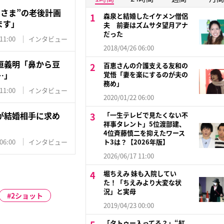
さま”の老後計画
森泉と結婚したイケメン僧侶
ます」
夫 前妻はズムサタ望月アナ
だった
11:00
インタビュー
2018/04/26 06:00
垣義明「鼻から豆
百恵さんの介護支える友和の
…」
覚悟「妻を楽にするのが夫の
務め」
11:00
インタビュー
2020/01/22 06:00
が結婚相手に求め
「一生テレビで見たくない不
祥事タレント」5位渡部建、
4位斉藤慎二を抑えたワース
06:00
インタビュー
ト3は？【2026年版】
2026/06/17 11:00
堀ちえみ 妹も入院してい
た！「ちえみより大変な状
況」と実母
2ショット
2019/04/23 00:00
「タトゥー入ってる？」“紅