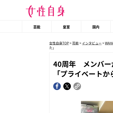
芸能
皇室
国内
女性自身TOP
>
芸能
>
インタビュー
>
WAH
た」
40周年 メンバー
「プライベートか