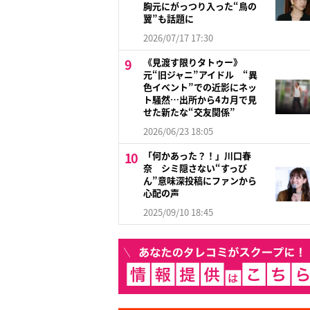
胸元にがっつり入った“鳥の
翼”も話題に
2026/07/17 17:30
《見渡す限りタトゥー》
元“旧ジャニ”アイドル “異
色イベント”での近影にネッ
ト騒然…出所から4カ月で見
せた新たな“交友関係”
2026/06/23 18:05
「何かあった？！」川口春
奈 シミ隠さない“すっぴ
ん”意味深投稿にファンから
心配の声
2025/09/10 18:45