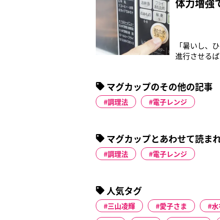
体力増強
「暑いし、ひ
進行させるば
理をつくるこ
ップの取っ手
マグカップのその他の記事
きっかけです
調理法
電子レンジ
マグカップとあわせて読ま
調理法
電子レンジ
人気タグ
三山凌輝
愛子さま
水