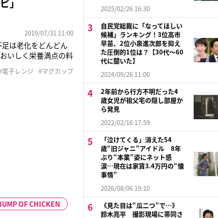
シピ」
2025/02/26 16:30
自民党総裁に「なってほしい
2019/07/31 11:00
候補」ランキング！3位高市
早苗、2位小泉進次郎を抑え
不足は老化をどんどん
た圧倒的1位は？【30代〜60
、おいしく栄養満点の料
代に聞いた】
で温め直したとき、カ
#電子レンジ
#マグカップ
2024/09/26 11:00
かしら？』と試したのが
2年前から行方不明だった4
歳女児が祖父宅の隠し部屋か
ら発見
2022/02/16 17:59
「泣けてくる」消えた54
歳“旧ジャニ”アイドル 8年
ぶり“本業”姿にネット感
涙…現在は家賃3.4万円の“懐
事情”
2026/08/06 19:10
BUMP OF CHICKEN
《見た目は“瓜二つ”で…》
鈴木亮平 撮影現場に帯同さ