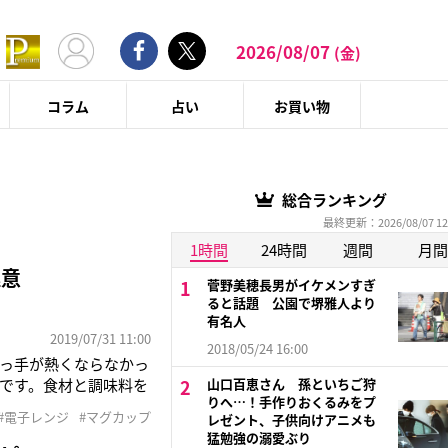
2026/08/07
(金)
コラム
占い
お買い物
総合ランキング
最終更新：2026/08/07 12
1時間
24時間
週間
月間
極意
菅野美穂長男がイケメンすぎ
ると話題 公園で堺雅人より
有名人
2019/07/31 11:00
2018/05/24 16:00
っ手が熱くならなかっ
です。食材と調味料を
山口百恵さん 孫といちご狩
りへ…！手作りおくるみをプ
レシピ考案を始めまし
#電子レンジ
#マグカップ
レゼント、子供向けアニメも
さん。子育てが一段落
猛勉強の溺愛ぶり