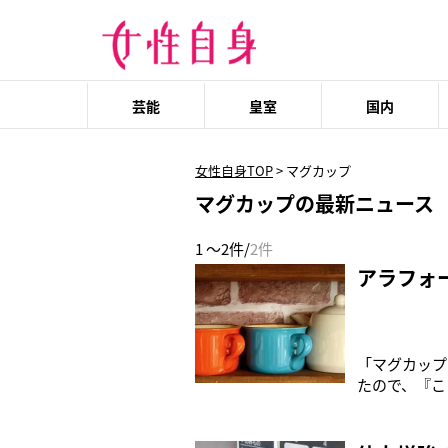
芸能
皇室
国内
女性自身TOP
>
マグカップ
マグカップの最新ニュース
1 ～2件/
2件
アラフォ
「マグカップ
たので、『こ
入れてチンし
た」そう語る
した世代は特