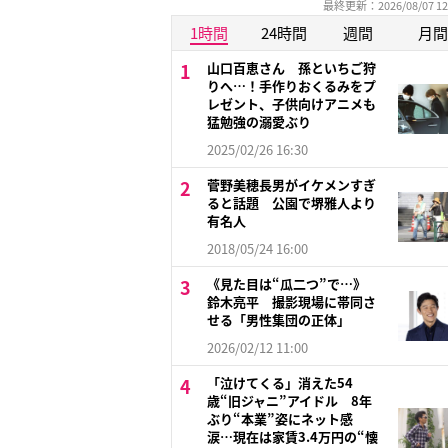
最終更新：2026/08/07 12
1時間
24時間
週間
月間
山口百恵さん 孫といちご狩
りへ…！手作りおくるみをプ
レゼント、子供向けアニメも
猛勉強の溺愛ぶり
2025/02/26 16:30
菅野美穂長男がイケメンすぎ
ると話題 公園で堺雅人より
有名人
2018/05/24 16:00
《見た目は“瓜二つ”で…》
鈴木亮平 撮影現場に帯同さ
せる「男性集団の正体」
2026/02/12 11:00
「泣けてくる」消えた54
歳“旧ジャニ”アイドル 8年
ぶり“本業”姿にネット感
涙…現在は家賃3.4万円の“懐