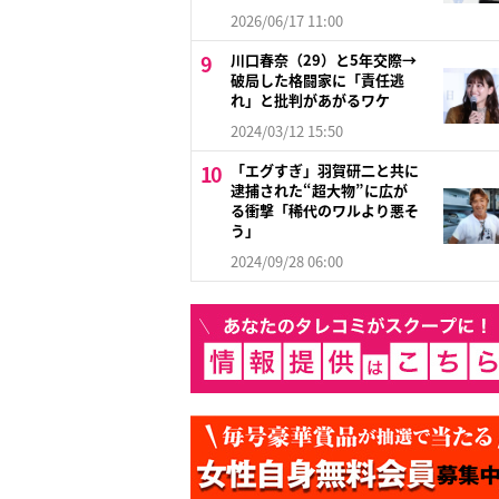
2026/06/17 11:00
川口春奈（29）と5年交際→
破局した格闘家に「責任逃
れ」と批判があがるワケ
2024/03/12 15:50
「エグすぎ」羽賀研二と共に
逮捕された“超大物”に広が
る衝撃「稀代のワルより悪そ
う」
2024/09/28 06:00