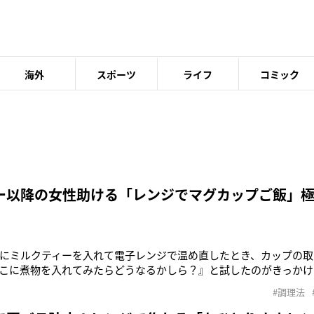
海外
スポーツ
ライフ
コミック
ー以降の女性助ける「レンジでマグカップご飯」
にミルクティーを入れて電子レンジで温め直したとき、カップの取
こに煮物を入れてみたらどうなるかしら？』と試したのがきっかけ
たら、けっこうおいしくできて。そこから“マグカップごはん”の
#調理法
のは、料理研究家で電子レンジ調理の第一人者でもある村上祥子
に、ひとり分の食事をつ