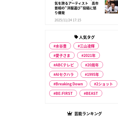
気を誇るアーティスト 高市
首相の“洋服選び”投稿に怒
り爆発
2025/11/24 17:15
人気タグ
水谷豊
三山凌輝
愛子さま
2021年
ABCテレビ
20周年
AIセクハラ
1995年
Breaking Down
2ショット
BE:FIRST
BEAST
芸能ランキング