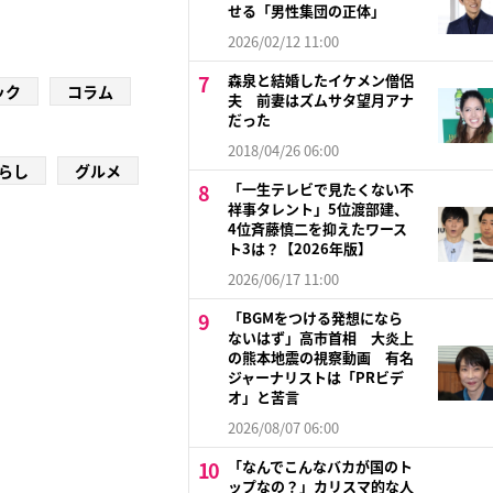
せる「男性集団の正体」
2026/02/12 11:00
森泉と結婚したイケメン僧侶
ック
コラム
夫 前妻はズムサタ望月アナ
だった
2018/04/26 06:00
らし
グルメ
「一生テレビで見たくない不
祥事タレント」5位渡部建、
4位斉藤慎二を抑えたワース
ト3は？【2026年版】
2026/06/17 11:00
「BGMをつける発想になら
ないはず」高市首相 大炎上
の熊本地震の視察動画 有名
ジャーナリストは「PRビデ
オ」と苦言
2026/08/07 06:00
「なんでこんなバカが国のト
ップなの？」カリスマ的な人