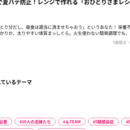
で夏バテ防止！レンジで作れる「おひとりさまレ
とり分だし、昼食は適当に済ませちゃおう」というあなた！ 栄養
かりか、太りやすい体質まっしぐら。火を使わない簡単調理でも
とができますよ。「マグカップにミルクティーを入れて電子レンジ
#調理法
が熱くならなかったので、『ここに煮物を入れてみたらどうなる
。食材と調味料を入れ
れているテーマ
谷豊
10人の泥棒たち
＆TEAM
5類感染症