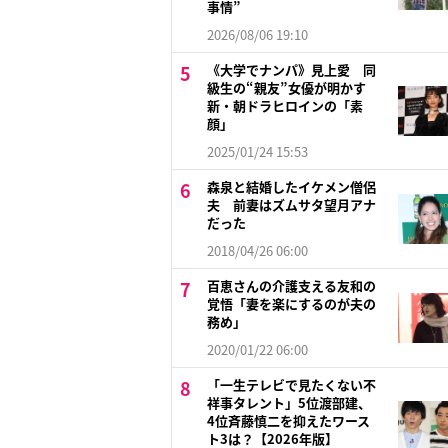
事情”
2026/08/06 19:10
《大学でナンパ》見上愛 同
級生の“親友”女優が明かす
新・朝ドラヒロインの「素
顔」
2025/01/24 15:53
森泉と結婚したイケメン僧侶
夫 前妻はズムサタ望月アナ
だった
2018/04/26 06:00
百恵さんの介護支える友和の
覚悟「妻を楽にするのが夫の
務め」
2020/01/22 06:00
「一生テレビで見たくない不
祥事タレント」5位渡部建、
4位斉藤慎二を抑えたワース
ト3は？【2026年版】