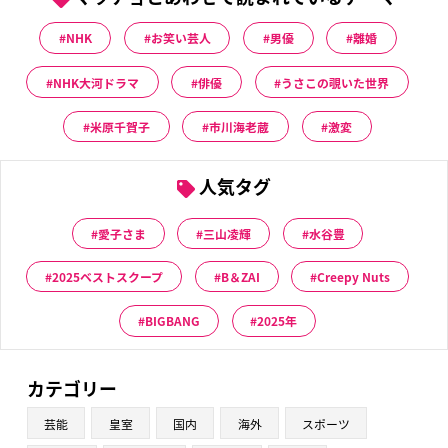
NHK
お笑い芸人
男優
離婚
NHK大河ドラマ
俳優
うさこの覗いた世界
米原千賀子
市川海老蔵
激変
人気タグ
愛子さま
三山凌輝
水谷豊
2025ベストスクープ
B＆ZAI
Creepy Nuts
BIGBANG
2025年
カテゴリー
芸能
皇室
国内
海外
スポーツ