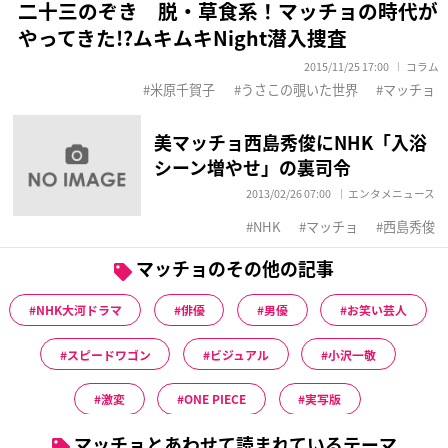
二十三のぞき 脱・草食系！マッチョの時代が
やってきた!?ムキムキNight潜入捜査
2015/11/25 17:00
コラム
米原千賀子
うさこの覗いた世界
マッチョ
美マッチョ西島秀俊にNHK「入浴
シーン増やせ」の裏司令
2013/02/26 07:00
エンタメニュース
NHK
マッチョ
西島秀俊
マッチョのその他の記事
NHK大河ドラマ
俳優
男優
お笑い芸人
スピードワゴン
ビジュアル
小沢一敬
激変
ONE PIECE
実写版
マッチョとあわせて読まれているテーマ