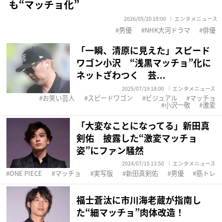
も“マッチョ化”
2026/05/20 19:00
エンタメニュース
男優
NHK大河ドラマ
俳優
「一瞬、清原に見えた」スピード
ワゴン小沢 “浅黒マッチョ”化に
ネットざわつく 芸...
2025/07/19 18:00
エンタメニュース
お笑い芸人
スピードワゴン
ビジュアル
マッチョ
小沢一敬
激変
「大変なことになってる」新田真
剣佑 披露した“激変マッチョ
姿”にファン騒然
2024/07/15 13:50
エンタメニュース
ONE PIECE
マッチョ
実写版
新田真剣佑
男優
筋トレ
福士蒼汰に市川海老蔵が指南し
た“細マッチョ”肉体改造！