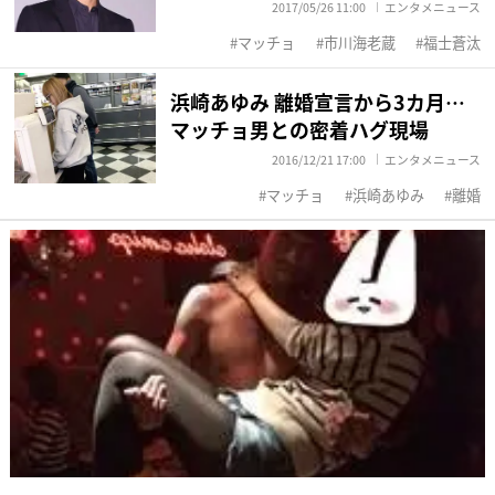
2017/05/26 11:00
エンタメニュース
マッチョ
市川海老蔵
福士蒼汰
浜崎あゆみ 離婚宣言から3カ月…
マッチョ男との密着ハグ現場
2016/12/21 17:00
エンタメニュース
マッチョ
浜崎あゆみ
離婚