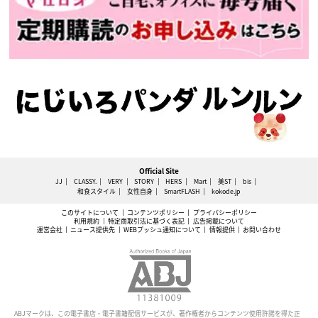
Official Site
JJ
CLASSY.
VERY
STORY
HERS
Mart
美ST
bis
和食スタイル
女性自身
SmartFLASH
kokode.jp
このサイトについて
コンテンツポリシー
プライバシーポリシー
利用規約
特定商取引法に基づく表記
広告掲載について
運営会社
ニュース提供先
WEBプッシュ通知について
情報提供
お問い合わせ
ABJマークは、この電子書店・電子書籍配信サービスが、著作権者からコンテンツ使用許諾を得た正