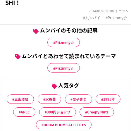
SHI！
2014/01/20 00:00
コラム
ムンバイ
Prizmmy☆
ムンバイのその他の記事
Prizmmy☆
ムンバイとあわせて読まれているテーマ
Prizmmy☆
人気タグ
三山凌輝
水谷豊
愛子さま
1995年
APEC
300円ショップ
Creepy Nuts
BOOM BOOM SATELLITES