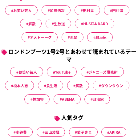
お笑い芸人
加藤浩次
田村亮
田村淳
解散
生放送
Hi-STANDARD
アメトーーク
赤髪
政治家
ロンドンブーツ1号2号とあわせて読まれているテー
マ
お笑い芸人
YouTube
ジャニーズ事務所
松本人志
食生活
解散
ダウンタウン
性加害
ABEMA
政治家
人気タグ
水谷豊
三山凌輝
愛子さま
AKIRA