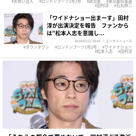
お笑い芸人
ロンドンブーツ1号2号
政治家
東京都知事選
田村淳
石丸伸二
「ワイドナショー出まーす」田村
淳が出演決定を報告 ファンから
は“松本人志を意識し...
2024/01/12 19:43
エンタメニュース
ダウンタウン
ロンドンブーツ1号2号
ワイドナショー
松本人志
田村淳