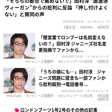
「そちらの都合で薦めないで」田村淳 “過激派
ヴィーガン”からの批判に反論 「押し付けよく
ない」と賛同の声
2023/10/25 19:35
エンタメニュース
食生活
ABEMA
田村淳
「闇営業でロンブーは名前変えな
いの？」田村淳 ジャニーズ社名変
更指摘でファンから...
2023/09/27 14:56
エンタメニュース
ジャニーズ事務所
ロンドンブーツ1号2号
田村淳
「うちの娘にも…」田村淳 ジャ
ニーズ問題に提言も一部ファンか
ら批判殺到→電話番号...
2023/09/25 18:55
エンタメニュース
YouTube
ジャニーズ事務所
ロンドンブーツ1号2号
性加害
田村淳
ロンドンブーツ1号2号のその他の記事