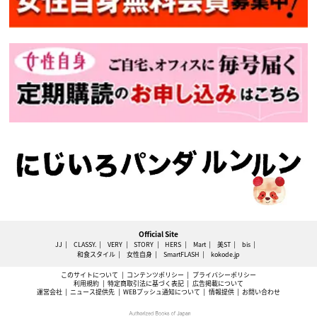
Official Site
JJ
CLASSY.
VERY
STORY
HERS
Mart
美ST
bis
和食スタイル
女性自身
SmartFLASH
kokode.jp
このサイトについて
コンテンツポリシー
プライバシーポリシー
利用規約
特定商取引法に基づく表記
広告掲載について
運営会社
ニュース提供先
WEBプッシュ通知について
情報提供
お問い合わせ