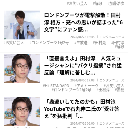
お笑い芸人
解散
加藤浩次
ロンドンブーツが電撃解散！田村
淳 相方・亮への思いが詰まった“6
文字”にファン感...
2025/06/25 16:45
エンタメニュース
お笑い芸人
ロンドンブーツ1号2号
生放送
田村亮
田村淳
解散
「直接言えよ」田村淳 人気ミュ
ージシャンに“パクリ指摘”され猛
反論「理解に苦しむ...
2024/09/06 17:08
エンタメニュース
Hi-STANDARD
アメトーーク
お笑い芸人
ロンドンブーツ1号2号
田村淳
赤髪
「勘違いしてたのかも」田村淳
YouTubeで石丸伸二氏の“受け答
え”を猛批判「...
2024/07/16 06:00
エンタメニュース