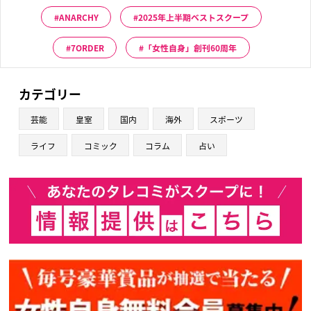
ANARCHY
2025年上半期ベストスクープ
7ORDER
「女性自身」創刊60周年
カテゴリー
芸能
皇室
国内
海外
スポーツ
ライフ
コミック
コラム
占い