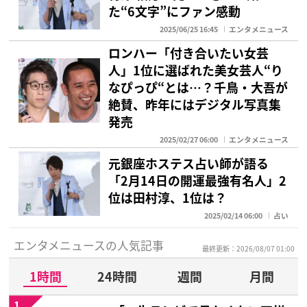
た“6文字”にファン感動
2025/06/25 16:45
エンタメニュース
ロンハー「付き合いたい女芸
人」1位に選ばれた美女芸人“り
なぴっぴ“とは…？千鳥・大吾が
絶賛、昨年にはデジタル写真集
発売
2025/02/27 06:00
エンタメニュース
元銀座ホステス占い師が語る
「2月14日の開運最強有名人」2
位は田村淳、1位は？
2025/02/14 06:00
占い
エンタメニュースの人気記事
最終更新：2026/08/07 01:00
1時間
24時間
週間
月間
1