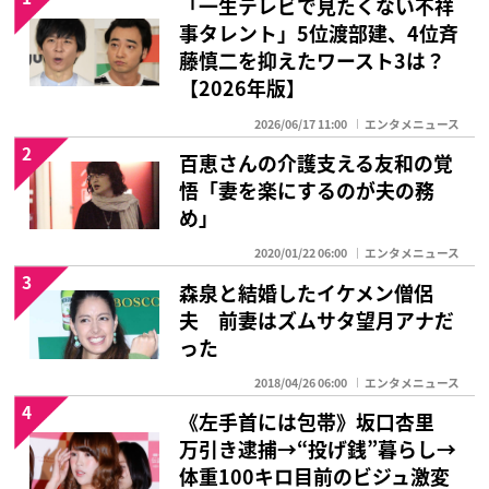
「一生テレビで見たくない不祥
事タレント」5位渡部建、4位斉
藤慎二を抑えたワースト3は？
【2026年版】
2026/06/17 11:00
エンタメニュース
2
百恵さんの介護支える友和の覚
悟「妻を楽にするのが夫の務
め」
2020/01/22 06:00
エンタメニュース
3
森泉と結婚したイケメン僧侶
夫 前妻はズムサタ望月アナだ
った
2018/04/26 06:00
エンタメニュース
4
《左手首には包帯》坂口杏里
万引き逮捕→“投げ銭”暮らし→
体重100キロ目前のビジュ激変