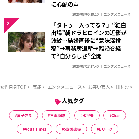
に心配の声
2026/08/05 19:10
エンタメニュース
5
「タトゥー入ってる？」“紅白
出場”朝ドラヒロインの近影が
波紋…結婚直後に“意味深投
稿”→事務所退所→離婚を経
て“自分らしさ”全開
2026/07/27 17:40
エンタメニュース
女性自身TOP
>
芸能
>
エンタメニュース
>
お笑い芸人
>
田村淳
>
人気タグ
愛子さま
三山凌輝
水谷豊
Char
Aqua Timez
5類感染症
Bリーグ