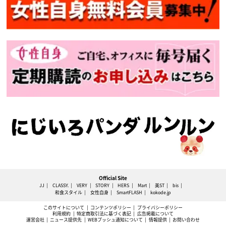
Official Site
JJ
CLASSY.
VERY
STORY
HERS
Mart
美ST
bis
和食スタイル
女性自身
SmartFLASH
kokode.jp
このサイトについて
コンテンツポリシー
プライバシーポリシー
利用規約
特定商取引法に基づく表記
広告掲載について
運営会社
ニュース提供先
WEBプッシュ通知について
情報提供
お問い合わせ