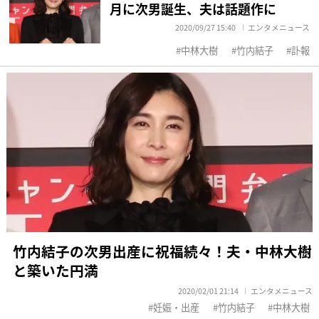
月に次男誕生、夫は話題作に
2020/09/27 15:40
エンタメニュース
中林大樹
竹内結子
訃報
竹内結子の次男出産に祝福続々！夫・中林大樹
と築いた円満
2020/02/01 21:14
エンタメニュース
妊娠・出産
竹内結子
中林大樹