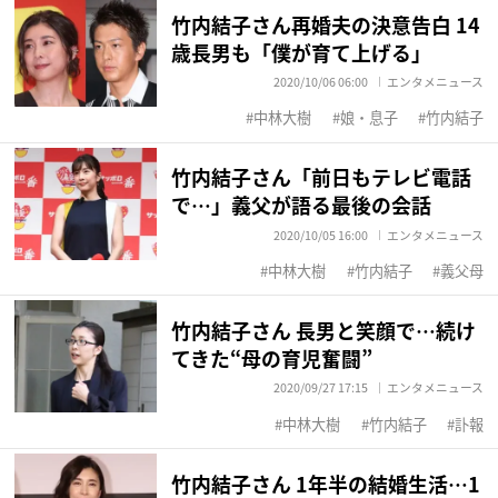
竹内結子さん再婚夫の決意告白 14
歳長男も「僕が育て上げる」
2020/10/06 06:00
エンタメニュース
中林大樹
娘・息子
竹内結子
竹内結子さん「前日もテレビ電話
で…」義父が語る最後の会話
2020/10/05 16:00
エンタメニュース
中林大樹
竹内結子
義父母
竹内結子さん 長男と笑顔で…続け
てきた“母の育児奮闘”
2020/09/27 17:15
エンタメニュース
中林大樹
竹内結子
訃報
竹内結子さん 1年半の結婚生活…1