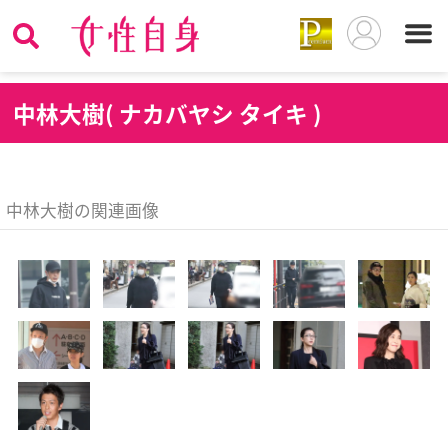
中
林大樹( ナカバヤシ タイキ )
中林大樹の関連画像