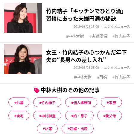
竹内結子「キッチンでひとり酒」
習慣にあった夫婦円満の秘訣
2019/03/28 16:00
エンタメニュース
中林大樹
夫婦関係
竹内結子
女王・竹内結子の心つかんだ年下
夫の“長男への差し入れ”
2019/03/08 06:00
エンタメニュース
中林大樹
再婚
竹内結子
中林大樹のその他の記事
お墓
竹内結子
個人事務所
家族
自宅
中村獅童
娘・息子
義父母
訃報
妊娠・出産