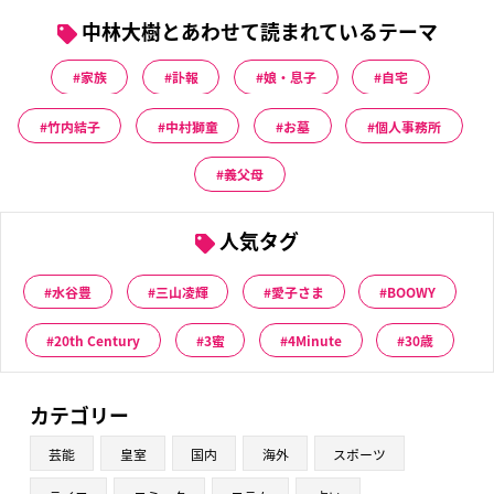
中林大樹とあわせて読まれているテーマ
家族
訃報
娘・息子
自宅
竹内結子
中村獅童
お墓
個人事務所
義父母
人気タグ
水谷豊
三山凌輝
愛子さま
BOOWY
20th Century
3蜜
4Minute
30歳
カテゴリー
芸能
皇室
国内
海外
スポーツ