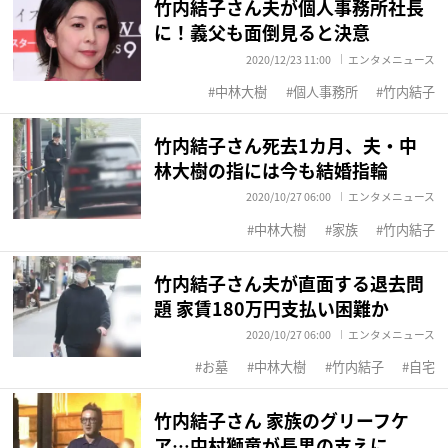
竹内結子さん夫が個人事務所社長
に！義父も面倒見ると決意
2020/12/23 11:00
エンタメニュース
中林大樹
個人事務所
竹内結子
竹内結子さん死去1カ月、夫・中
林大樹の指には今も結婚指輪
2020/10/27 06:00
エンタメニュース
中林大樹
家族
竹内結子
竹内結子さん夫が直面する退去問
題 家賃180万円支払い困難か
2020/10/27 06:00
エンタメニュース
お墓
中林大樹
竹内結子
自宅
竹内結子さん 家族のグリーフケ
ア…中村獅童が長男の支えに