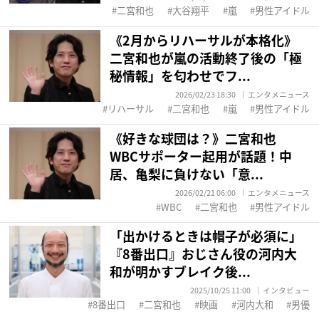
二宮和也
大谷翔平
嵐
男性アイドル
《2月からリハーサルが本格化》
二宮和也が嵐の活動終了後の「極
秘情報」を匂わせでフ...
2026/02/23 18:30
エンタメニュース
リハーサル
二宮和也
嵐
男性アイドル
《好きな球団は？》二宮和也
WBCサポーター起用が話題！中
居、亀梨に負けない「意...
2026/02/21 06:00
エンタメニュース
WBC
二宮和也
男性アイドル
「出かけるときは帽子が必須に」
『8番出口』おじさん役の河内大
和が明かすブレイク後...
2025/10/25 11:00
インタビュー
8番出口
二宮和也
映画
河内大和
男優