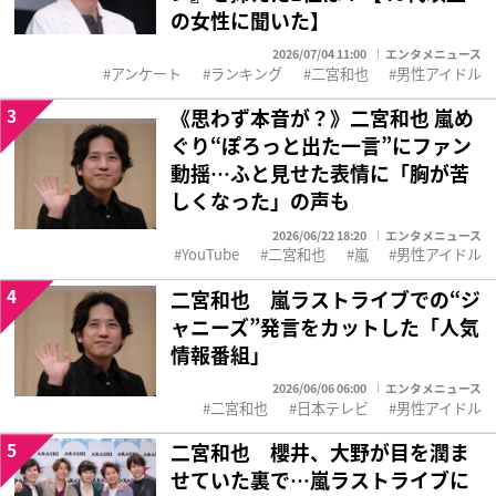
の女性に聞いた】
2026/07/04 11:00
エンタメニュース
アンケート
ランキング
二宮和也
男性アイドル
3
《思わず本音が？》二宮和也 嵐め
ぐり“ぽろっと出た一言”にファン
動揺…ふと見せた表情に「胸が苦
しくなった」の声も
2026/06/22 18:20
エンタメニュース
YouTube
二宮和也
嵐
男性アイドル
4
二宮和也 嵐ラストライブでの“ジ
ャニーズ”発言をカットした「人気
情報番組」
2026/06/06 06:00
エンタメニュース
二宮和也
日本テレビ
男性アイドル
5
二宮和也 櫻井、大野が目を潤ま
せていた裏で…嵐ラストライブに