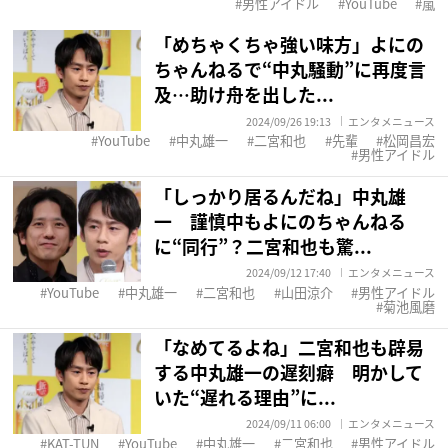
男性アイドル
YouTube
嵐
「めちゃくちゃ強い味方」よにの
ちゃんねるで“中丸騒動”に再度言
及…助け舟を出した...
2024/09/26 19:13
エンタメニュース
YouTube
中丸雄一
二宮和也
先輩
松岡昌宏
男性アイドル
「しっかり居るんだね」中丸雄
一 謹慎中もよにのちゃんねる
に“同行”？二宮和也も驚...
2024/09/12 17:40
エンタメニュース
YouTube
中丸雄一
二宮和也
山田涼介
男性アイドル
菊池風磨
「なめてるよね」二宮和也も辟易
する中丸雄一の遅刻癖 明かして
いた“遅れる理由”に...
2024/09/11 06:00
エンタメニュース
KAT-TUN
YouTube
中丸雄一
二宮和也
男性アイドル