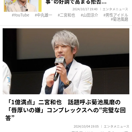
事”の好調で高まる拒否...
2024/10/17 19:40
エンタメニュース
YouTube
中丸雄一
二宮和也
山田涼介
男性アイドル
菊池風磨
「1億満点」二宮和也 話題呼ぶ菊池風磨の
「唇厚いの嫌」コンプレックスへの“完璧な回
答”
2024/10/04 19:05
エンタメニュース