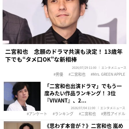
二宮和也 念願のドラマ共演も決定！ 13歳年
下でも“タメ口OK”な新相棒
2026/07/29 11:00
エンタメニュース
男優
二宮和也
Mrs. GREEN APPLE
「二宮和也出演ドラマ」でもう一
度みたい作品ランキング！ 3位
『VIVANT』、2...
2026/07/04 11:00
エンタメニュース
アンケート
ランキング
二宮和也
男性アイドル
《思わず本音が？》二宮和也 嵐め