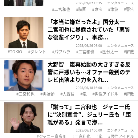
2025/09/02 13:35
エンタメニュース
二宮和也
映画
東宝
津波
警告
「本当に嫌だったよ」国分太一
二宮和也に暴露されていた「悪質
な後輩イジり」、事務...
2025/06/26 06:00
エンタメニュース
TOKIO
タレント
パワハラ
二宮和也
国分太一
解散
大野智 嵐再始動の大きすぎる反
響に戸惑いも…オファー殺到のテ
レビ出演より力を入れ...
2025/06/18 16:00
エンタメニュース
二宮和也
再始動
大野智
嵐
男性アイドル
解散
「謝って」二宮和也 ジャニー氏
に“決別宣言”、ジュリー氏も「距
離がある」発言で滲...
2025/06/17 06:00
エンタメニュース
ジャニー喜多川
二宮和也
嵐
男性アイドル