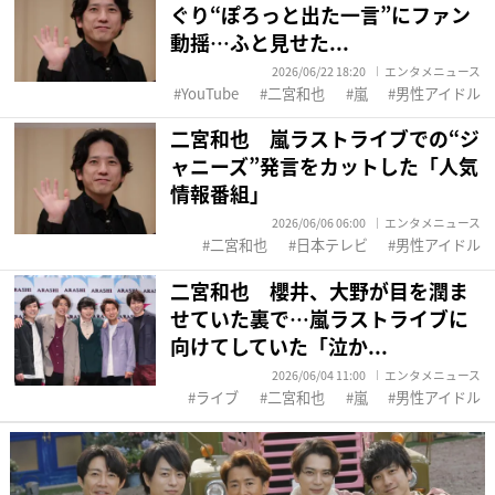
ぐり“ぽろっと出た一言”にファン
動揺…ふと見せた...
2026/06/22 18:20
エンタメニュース
YouTube
二宮和也
嵐
男性アイドル
二宮和也 嵐ラストライブでの“ジ
ャニーズ”発言をカットした「人気
情報番組」
2026/06/06 06:00
エンタメニュース
二宮和也
日本テレビ
男性アイドル
二宮和也 櫻井、大野が目を潤ま
せていた裏で…嵐ラストライブに
向けてしていた「泣か...
2026/06/04 11:00
エンタメニュース
ライブ
二宮和也
嵐
男性アイドル