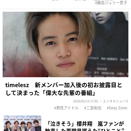
藤島ジュリー景子
timelesz 新メンバー加入後の初お披露目と
して決まった「偉大な先輩の番組」
2025/02/13 17:55
エンタメニュース
男性アイドル
二宮和也
Sexy Zone
「泣きそう」櫻井翔 嵐ファンが
歓喜した再開見据えた“ひとこと”