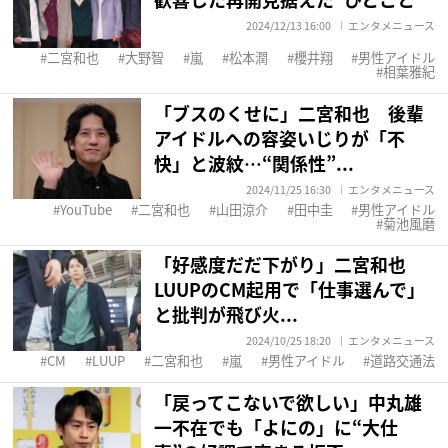
2024/12/13 16:00
エンタメニュース
二宮和也
大野智
嵐
松本潤
櫻井翔
男性アイドル
相葉雅紀
「ブスのくせに」二宮和也 後輩
アイドルへの容姿いじりが「不
快」と波紋…“関係性”...
2024/11/25 16:30
エンタメニュース
YouTube
二宮和也
山田涼介
田中圭
男性アイドル
菊池風磨
「好感度だだ下がり」二宮和也
LUUPのCM起用で「仕事選んで」
と批判が飛び火...
2024/10/25 18:20
エンタメニュース
CM
LUUP
二宮和也
嵐
男性アイドル
道路交通法
「戻ってこないで欲しい」中丸雄
一不在でも「よにの」に“大仕