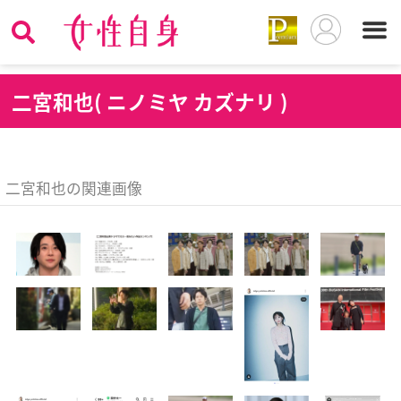
二
宮和也( ニノミヤ カズナリ )
二宮和也の関連画像