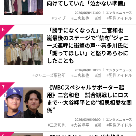
向けてしていた「泣かない準備」
2026/06/04 11:00
エンタメニュース
ライブ
二宮和也
嵐
男性アイドル
6
「勝手になくなった」二宮和也
嵐最後のステージで“禁句”ジャニ
ーズ連呼に衝撃の声…喜多川氏に
「謝ってほしい」と怒りあらわに
したことも
2026/06/01 18:20
エンタメニュース
ジャニーズ事務所
二宮和也
嵐
男性アイドル
7
《WBCスペシャルサポーター起
用》二宮和也 試合観戦しにロス
まで…大谷翔平との“相思相愛な関
係”
2026/03/06 06:00
エンタメニュース
二宮和也
大谷翔平
嵐
男性アイドル