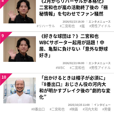
8
《2月からリハーサルが本格化》
二宮和也が嵐の活動終了後の「極
秘情報」を匂わせでファン騒然
2026/02/23 18:30
エンタメニュース
リハーサル
二宮和也
嵐
男性アイドル
9
《好きな球団は？》二宮和也
WBCサポーター起用が話題！中
居、亀梨に負けない「意外な野球
好き」
2026/02/21 06:00
エンタメニュース
WBC
二宮和也
男性アイドル
10
「出かけるときは帽子が必須に」
『8番出口』おじさん役の河内大
和が明かすブレイク後の“劇的な変
化”
2025/10/25 11:00
インタビュー
8番出口
二宮和也
映画
河内大和
男優