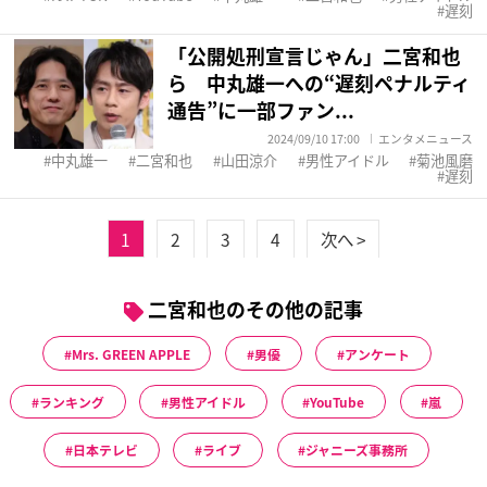
遅刻
「公開処刑宣言じゃん」二宮和也
ら 中丸雄一への“遅刻ペナルティ
通告”に一部ファン...
2024/09/10 17:00
エンタメニュース
中丸雄一
二宮和也
山田涼介
男性アイドル
菊池風磨
遅刻
1
2
3
4
次へ >
二宮和也のその他の記事
Mrs. GREEN APPLE
男優
アンケート
ランキング
男性アイドル
YouTube
嵐
日本テレビ
ライブ
ジャニーズ事務所