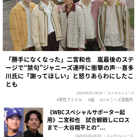
「勝手になくなった」二宮和也 嵐最後のステ
ージで“禁句”ジャニーズ連呼に衝撃の声…喜多
川氏に「謝ってほしい」と怒りあらわにしたこ
とも
2026/06/01 18:20
エンタメニュース
男性アイドル
嵐
ジャニーズ事務所
《WBCスペシャルサポーター起
用》二宮和也 試合観戦しにロス
まで…大谷翔平との“...
2026/03/06 06:00
エンタメニュース