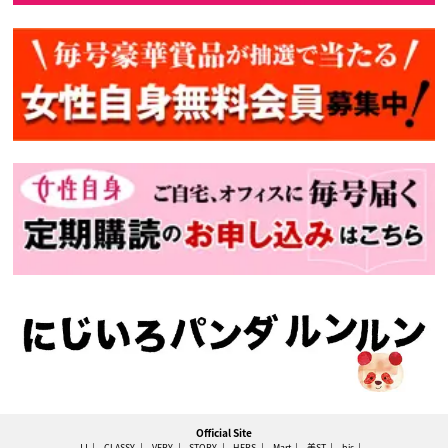
Official Site
JJ
CLASSY.
VERY
STORY
HERS
Mart
美ST
bis