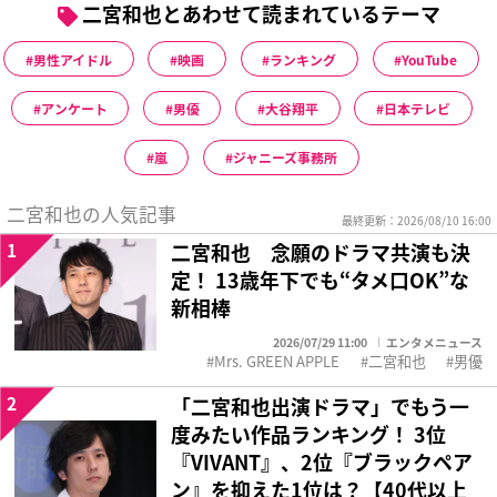
二宮和也とあわせて読まれているテーマ
男性アイドル
映画
ランキング
YouTube
アンケート
男優
大谷翔平
日本テレビ
嵐
ジャニーズ事務所
二宮和也の人気記事
最終更新：2026/08/10 16:00
1
二宮和也 念願のドラマ共演も決
定！ 13歳年下でも“タメ口OK”な
新相棒
2026/07/29 11:00
エンタメニュース
Mrs. GREEN APPLE
二宮和也
男優
2
「二宮和也出演ドラマ」でもう一
度みたい作品ランキング！ 3位
『VIVANT』、2位『ブラックペア
ン』を抑えた1位は？【40代以上