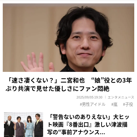
「速さ凄くない？」二宮和也 “娘”役との3年
ぶり共演で見せた優しさにファン悶絶
2025/09/05 19:30
エンタメニュース
男性アイドル
嵐
子役
「警告ないのありえない」大ヒッ
ト映画『8番出口』激しい津波描
写の“事前アナウンス...