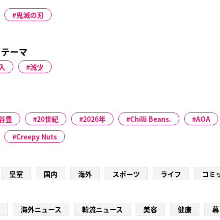
鬼滅の刃
るテーマ
入
減少
谷豊
20世紀
2026年
Chilli Beans.
AOA
Creepy Nuts
皇室
国内
海外
スポーツ
ライフ
コミ
海外ニュース
韓流ニュース
美容
健康
暮