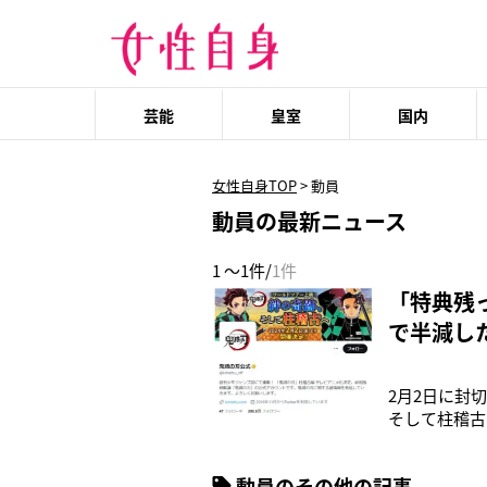
芸能
皇室
国内
女性自身TOP
>
動員
動員の最新ニュース
1 ～1件/
1件
「特典残
で半減し
2月2日に封
そして柱稽古
空いていた」
していたが、
動員のその他の記事
と昨日鬼滅映