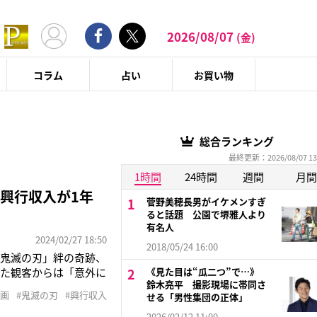
2026/08/07
(金)
コラム
占い
お買い物
総合ランキング
最終更新：2026/08/07 13
1時間
24時間
週間
月間
興行収入が1年
菅野美穂長男がイケメンすぎ
ると話題 公園で堺雅人より
有名人
2024/02/27 18:50
2018/05/24 16:00
「鬼滅の刃」絆の奇跡、
れた観客からは「意外に
《見た目は“瓜二つ”で…》
鈴木亮平 撮影現場に帯同さ
者特典を数量限定配布
映画
#鬼滅の刃
#興行収入
せる「男性集団の正体」
ガラガラでした》《やっ
2026/02/12 11:00