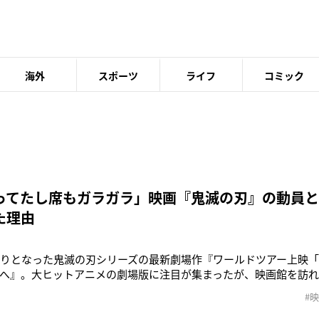
海外
スポーツ
ライフ
コミック
ってたし席もガラガラ」映画『鬼滅の刃』の動員と
た理由
切りとなった鬼滅の刃シリーズの最新劇場作『ワールドツアー上映
へ』。大ヒットアニメの劇場版に注目が集まったが、映画館を訪
と驚きの声が上がっている。公開初日から22日まで第一弾の入場
#
それも余っていたようだ。《昨日は『鬼滅の刃』の初日でしたが
画観に行けたんだけ