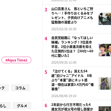
山口百恵さん 孫といちご狩
りへ…！手作りおくるみをプ
レゼント、子供向けアニメも
猛勉強の溺愛ぶり
2025/02/26 16:30
自民党総裁に「なってほしい
候補」ランキング！3位高市
早苗、2位小泉進次郎を抑え
た圧倒的1位は？【30代〜60
代に聞いた】
Aqua Timez
2024/09/26 11:00
「泣けてくる」消えた54
歳“旧ジャニ”アイドル 8年
ぶり“本業”姿にネット感
涙…現在は家賃3.4万円の“懐
ック
コラム
事情”
2026/08/06 19:10
2年前から行方不明だった4
らし
グルメ
歳女児が祖父宅の隠し部屋か