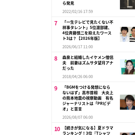
ら発見
2022/02/16 17:59
「一生テレビで見たくない不
祥事タレント」5位渡部建、
4位斉藤慎二を抑えたワース
ト3は？【2026年版】
2026/06/17 11:00
森泉と結婚したイケメン僧侶
夫 前妻はズムサタ望月アナ
だった
2018/04/26 06:00
「BGMをつける発想になら
ないはず」高市首相 大炎上
の熊本地震の視察動画 有名
ジャーナリストは「PRビデ
オ」と苦言
2026/08/07 06:00
【続きが気になる】夏ドラマ
ランキング！3位『Tシャツ