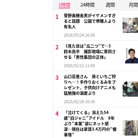
1時間
24時間
週間
月間
菅野美穂長男がイケメンすぎ
ると話題 公園で堺雅人より
有名人
2018/05/24 16:00
《見た目は“瓜二つ”で…》
鈴木亮平 撮影現場に帯同さ
せる「男性集団の正体」
2026/02/12 11:00
山口百恵さん 孫といちご狩
りへ…！手作りおくるみをプ
レゼント、子供向けアニメも
猛勉強の溺愛ぶり
2025/02/26 16:30
「泣けてくる」消えた54
歳“旧ジャニ”アイドル 8年
ぶり“本業”姿にネット感
涙…現在は家賃3.4万円の“懐
事情”