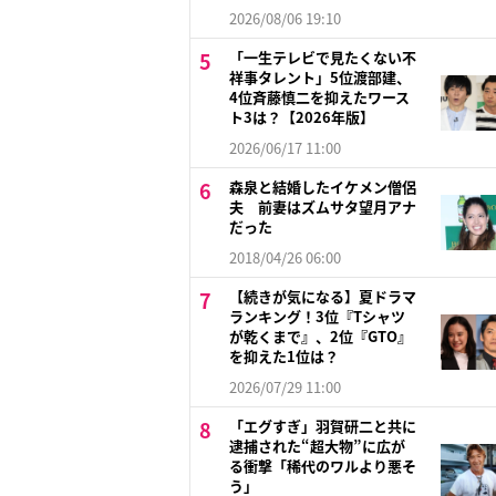
2026/08/06 19:10
「一生テレビで見たくない不
祥事タレント」5位渡部建、
4位斉藤慎二を抑えたワース
ト3は？【2026年版】
2026/06/17 11:00
森泉と結婚したイケメン僧侶
夫 前妻はズムサタ望月アナ
だった
2018/04/26 06:00
【続きが気になる】夏ドラマ
ランキング！3位『Tシャツ
が乾くまで』、2位『GTO』
を抑えた1位は？
2026/07/29 11:00
「エグすぎ」羽賀研二と共に
逮捕された“超大物”に広が
る衝撃「稀代のワルより悪そ
う」