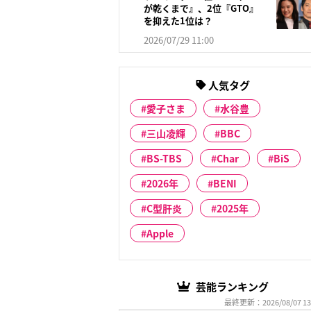
が乾くまで』、2位『GTO』
を抑えた1位は？
2026/07/29 11:00
人気タグ
愛子さま
水谷豊
三山凌輝
BBC
BS-TBS
Char
BiS
2026年
BENI
C型肝炎
2025年
Apple
芸能ランキング
最終更新：2026/08/07 13