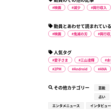
映画
減少
興行収入
動員とあわせて読まれてい
映画
鬼滅の刃
興行収
人気タグ
愛子さま
三山凌輝
水
2PM
Android
ANA
その他カテゴリー
芸能
占い
エンタメニュース
インタビュー