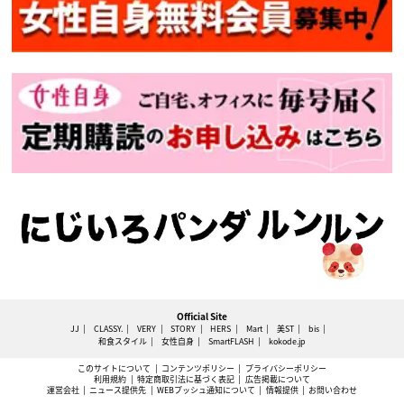
Official Site
JJ
CLASSY.
VERY
STORY
HERS
Mart
美ST
bis
和食スタイル
女性自身
SmartFLASH
kokode.jp
このサイトについて
コンテンツポリシー
プライバシーポリシー
利用規約
特定商取引法に基づく表記
広告掲載について
運営会社
ニュース提供先
WEBプッシュ通知について
情報提供
お問い合わせ