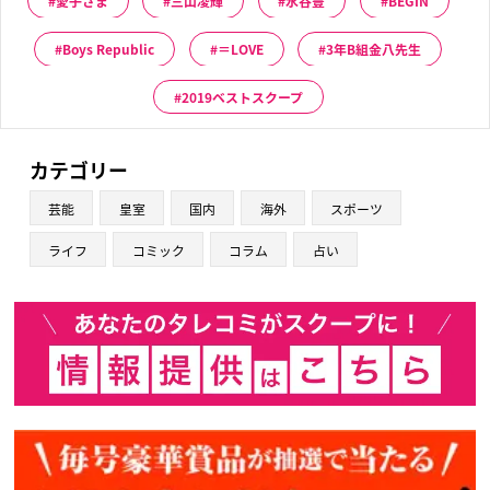
愛子さま
三山凌輝
水谷豊
BEGIN
Boys Republic
＝LOVE
3年B組金八先生
2019ベストスクープ
カテゴリー
芸能
皇室
国内
海外
スポーツ
ライフ
コミック
コラム
占い