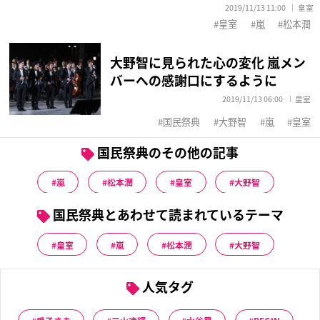
2019/11/13 11:00
皇室
皇室
嵐
松本潤
大野智に見られた心の変化 嵐メン
バーへの感謝口にするように
2019/11/13 06:00
皇室
国民祭典
大野智
嵐
皇室
国民祭典のその他の記事
嵐
松本潤
皇室
大野智
国民祭典とあわせて読まれているテーマ
皇室
嵐
松本潤
大野智
人気タグ