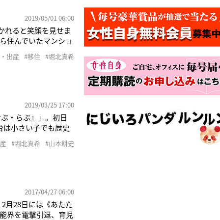
2019/05/01 06:00
かれると笑顔を見せま
から住んでいたマンショ
12年に放送された朝ド
娠・出産
#移住
#堀北真希
本と結婚し、16年6月
2019/03/25 17:00
おぶ・らぶ』」。初日
台は小さい子でも歴史
話を振りました。すると
出産
#堀北真希
#山本耕史
、黙り込んでしまっ
2017/04/27 06:00
2月28日には《あたた
能界を電撃引退、育児