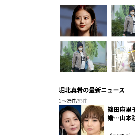
堀北真希の最新ニュース
1 ～25件/
53件
篠田麻里
婚…山本