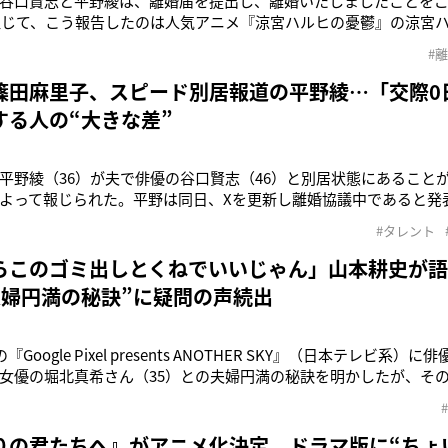
谷口賢志と平野綾は、離婚届を提出し、離婚いたしましたことをご
通じて、こう報告したのは人気アニメ『涼宮ハルヒの憂鬱』の涼宮
37）。昨年1月3日に俳優・谷口賢志（47）と連名で結婚を発表し
#
生活に終止符が打たれた。谷口も同日に更新したXで、離婚届を同
これまでの経緯
篠田麻里子、スピード別居報道の平野綾…「交際0
する人の“大きな差”
平野綾（36）が夫で俳優の谷口賢志（46）と別居状態にあることが
よって報じられた。平野は同日、Xを更新し離婚協議中であると発
スピード別居報道に、衝撃を受けるファンが続出した。そんな平野
#タレント
とを明言していたため、一部では「交際0日婚」の難しさを痛感す
報道の数日前に
らこのゴミ出しとくねでいいじゃん」山本耕史が
夫婦円満の秘訣”に疑問の声続出
『Google Pixel presents ANOTHER SKY』（日本テレビ系
女優の堀北真希さん（35）との夫婦円満の秘訣を明かしたが、そ
問題となっているのは、山本がMCの今田耕司（58）に結婚観を語
を口にしながらも独身を貫く今田に次のようなアドバイスを送っ
りの君たちへ』がアニメ化決定 ドラマ版に“ちょ