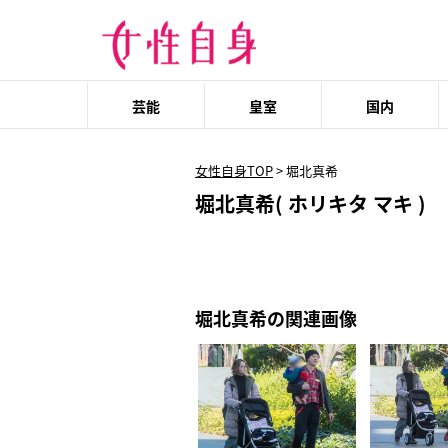
芸能
皇室
国内
女性自身TOP
>
堀北真希
堀北真希( ホリキタ マキ )
堀北真希の関連画像