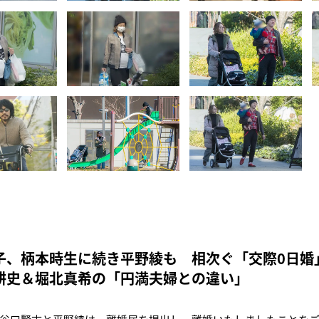
子、柄本時生に続き平野綾も 相次ぐ「交際0日婚
耕史＆堀北真希の「円満夫婦との違い」