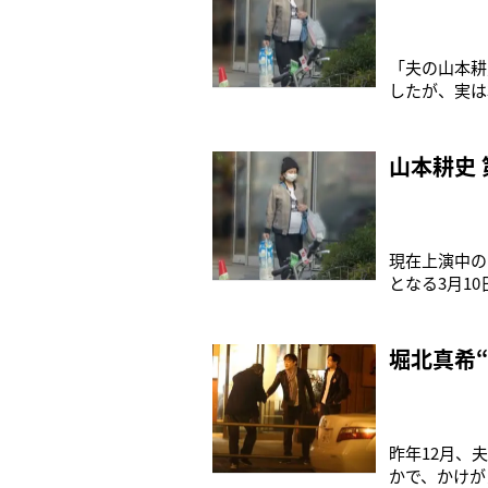
「夫の山本耕
したが、実は
ンが手狭にな
ラ『梅ちゃん
に第一子妊娠
山本耕史
現在上演中の
となる3月1
が学べる内容
主催者側から
て。突然の“
堀北真希
昨年12月、
かで、かけが