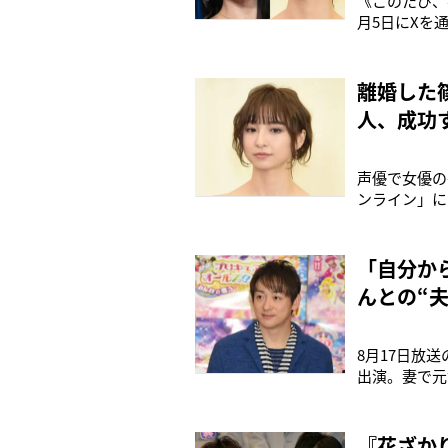
《このたび、
月5日にXを
優・平野綾（
7カ月で結婚
を明かし、《
離婚した
人、成功
声優で女優の
ンライン」に
ら8カ月での
婚」であるこ
また、平野の
「自分か
んとの“
8月17日放送の
出演。妻で元
呼んでいる。
ず、結婚願望
『花ざか