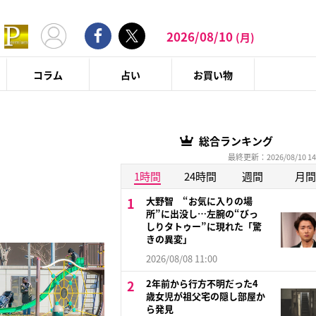
2026/08/10
(月)
コラム
占い
お買い物
総合ランキング
最終更新：2026/08/10 14
1時間
24時間
週間
月間
大野智 “お気に入りの場
所”に出没し…左腕の“びっ
しりタトゥー”に現れた「驚
きの異変」
2026/08/08 11:00
2年前から行方不明だった4
歳女児が祖父宅の隠し部屋か
ら発見