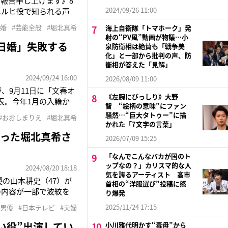
報告申し上げます》8
2024/09/26 11:00
ハルヒ役で知られる声
たばかりだったが、1年
離婚
#芸能全般
#堀北真希
海上自衛隊「トマホーク」発
日付けで提出したこと
射の“PV風”動画が物議…小
日婚」失敗する
泉防衛相は絶賛も「戦争美
化」と一部から批判の声、防
衛相が答えた「見解」
2024/09/24 16:00
2026/08/09 11:00
、9月11日に「文春オ
《左腕にびっしり》大野
表。今年1月の入籍か
智 “絵柄の意味”にファン
は結婚当時「交際0日
騒然…“巨大タトゥー”に描
#おおしまりえ
#堀北真希
る声も上がっている。
かれた「7文字の言葉」
語った堀北真希さ
2026/07/09 15:25
「なんでこんなバカが国のト
ップなの？」カリスマ的な人
2024/08/20 18:18
気を誇るアーティスト 高市
）に俳優の山本耕史（47）が
首相の“洋服選び”投稿に怒
の内容が一部で波紋を
り爆発
るシーン。山本はま
2025/11/24 17:15
#男優
#日本テレビ
#夫婦
た。「結婚してない
い役”出演してい
小川雅代明かす“毒母”から