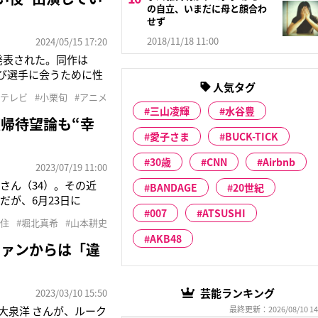
の自立、いまだに母と顔合わ
せず
2018/11/18 11:00
2024/05/15 17:20
発表された。同作は
跳び選手に会うために性
人気タグ
ある中条比紗也さん（享
ジテレビ
#小栗旬
#アニメ
から、中条比紗也先生
三山凌輝
水谷豊
帰待望論も“幸
愛子さま
BUCK-TICK
30歳
CNN
Airbnb
2023/07/19 11:00
さん（34）。その近
BANDAGE
20世紀
が、6月23日に
007
ATSUSHI
ドパンツに同系色のスニ
移住
#堀北真希
#山本耕史
があしらわれたカラフ
AKB48
ファンからは「違
芸能ランキング
2023/03/10 15:50
大泉洋 さんが、ルーク
最終更新：2026/08/10 14