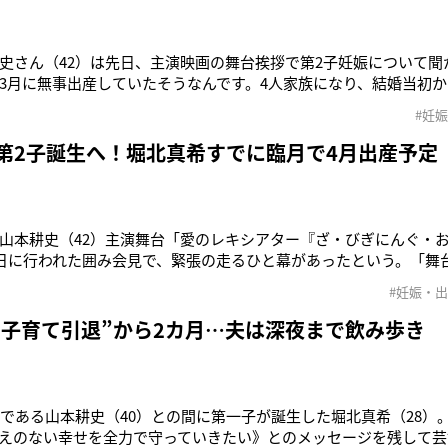
史さん（42）は先日、主演映画の舞台挨拶で第2子妊娠について聞
3月に無事出産していたそうなんです。4人家族になり、結婚当初
ってきたそうで、引っ越しを検討中だといいます」（夫妻の知人）
#妊
先生』でヒロインを務めた、堀北真希（30）。彼女は15年8月に山
を発表。
 第2子誕生へ！堀北真希すでに臨月で4月出産予定
山本耕史（42）主演舞台「愛のレキシアター『ざ・びぎにんぐ・
0日に行われた囲み会見で、緊張の走るひと幕があったという。「舞
で、記者が『お子さんの勉強にもなりそうですね』と山本さんに
#妊娠・
ストップがかかったんです。山本さんもそれまでは冗舌だったのに
家族ネタNG”に『夫
“子育て引退”から2カ月…夫は深夜まで飲み歩き
夫である山本耕史（40）との間に第一子が誕生した堀北真希（28）。
えのない幸せを全力で守っていきたい》とのメッセージを残して芸