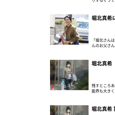
送っていると
ビ東京系）も
結婚した妻・
堀北真希
「堀北さんは
んのお父さん
ンションで生
（32）と山
芸能人は山本
堀北真希
残すところあ
能界も大きく
一度お届けし
かせた堀北真
た。そして、
堀北真希