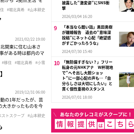
披露した“激変姿”にSNS衝
マ『アノニマス』（テレ
撃
移住
#堀北真希
#山本耕史
いたという。15年に
2026/03/04 16:20
”
「本当なら酷い話」黒田勇樹
が離婚報告 過去の“意味深
投稿”にネット心配「絶望感
2021/02/22 19:00
がすごかったろうな」
。北関東に住む山本さ
2024/07/30 15:40
事がある時は都内のマ
関係者）堀北真希
「無防備すぎない？」フリー
#移住
#堀北真希
#小雪
イフスタイルを選択した
転身の元NHKアナ W杯現地
プ】
で“へそ出し大胆ショッ
ト”に一部心配の声も…「自
分らしさは大切にしたい」と
貫く個性重視のスタンス
2019/12/31 06:00
2026/07/01 18:00
動の1年だったが、芸
の大きかったものを今
退を発表し日本中を驚
9ベストスクープ
#山本耕史
第2子を出産してい
も