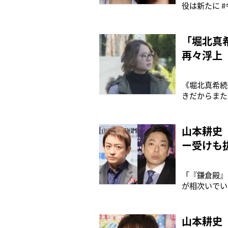
役は新たに 
Twitte
していたルー
ンシリーズだ
「堀北真
再々浮上
《堀北真希続
きだからまた
ゲームである
主要キャラク
ていることか
山本耕史
ー受けも
「『鎌倉殿』
が相次いでい
ドラマ『鎌倉
しているとい
レギュラー出
山本耕史