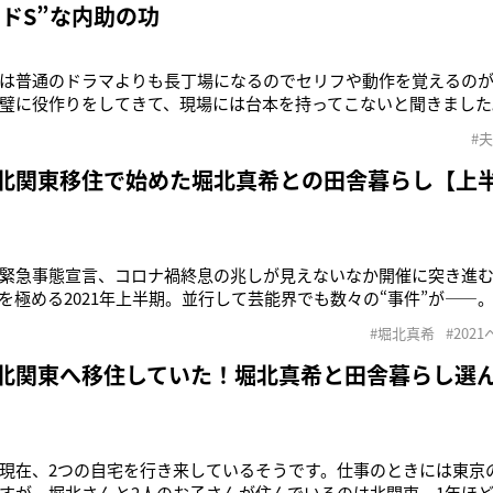
ドS”な内助の功
は普通のドラマよりも長丁場になるのでセリフや動作を覚えるの
璧に役作りをしてきて、現場には台本を持ってこないと聞きました
間でも評判です」（ドラマ関係者）『鎌倉殿の13人』（NHK）の
#
）。その傍ら、7月クールにはドラマ『競争の番人』（フジテレビ系
『鋼の錬金術師』な
 北関東移住で始めた堀北真希との田舎暮らし【上
緊急事態宣言、コロナ禍終息の兆しが見えないなか開催に突き進
を極める2021年上半期。並行して芸能界でも数々の“事件”が――
に反響の大きかったものを今一度お届けしたい。子役として俳優人
#堀北真希
#202
に引っ張りだこの山本耕史。そんな絶好調の山本は“北関東への移
していた。15
 北関東へ移住していた！堀北真希と田舎暮らし選
現在、2つの自宅を行き来しているそうです。仕事のときには東京
すが、堀北さんと2人のお子さんが住んでいるのは北関東。1年ほど