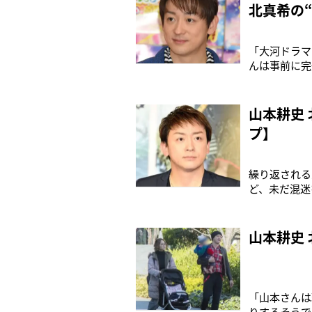
北真希の“
「大河ドラマ
んは事前に完
は俳優仲間の
本耕史（45
ルトラマン』
山本耕史
プ】
繰り返される
ど、未だ混迷
ープ”から特
映画やドラマ
人知れずくだ
山本耕史
「山本さんは
りするそうで