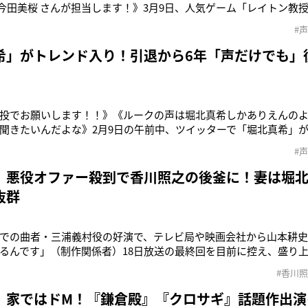
#今田美桜 さんが担当します！》3月9日、人気ゲーム「レイトン教
rは、今年発売を予定している新作の声優キャストを発表。過去作で堀北
#
ク役を今田美桜（26）が担当することとなった。これまで何作も
が、ル
希」がトレンド入り！引退から6年「声だけでも」
投でお願いします！！》《ルークの声は堀北真希しかありえんの
聞きたいんだよな》2月9日の午前中、ツイッターで「堀北真希」
レイトン教授シリーズの完全新作が発売されることが発表された
#
ター・ルークの声優を堀北真希さん（34）が担当。堀北さんは’17
ら、「ルークの声
 悪役オファー殺到で香川照之の後釜に！妻は堀
抜群
での曲者・三浦義村役の好演で、テレビ局や映画会社から山本耕
るんです」（制作関係者）18日放送の最終回を目前に控え、盛り上
殿の13人』。そのなかで1年を通して存在感を見せてきた山本耕史
#香川
う。「今夏、悪役や敵役に定評のあった香川照之さんがホステス
演していた『T
 家ではドM！『鎌倉殿』『クロサギ』話題作出演