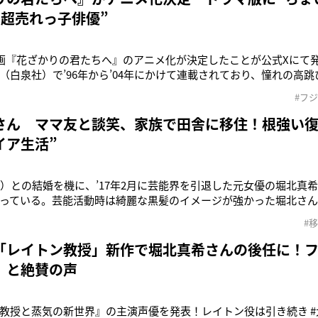
“超売れっ子俳優”
漫画『花ざかりの君たちへ』のアニメ化が決定したことが公式Xにて
（白泉社）で’96年から’04年にかけて連載されており、憧れの高
子寮に潜入した主人公の学園生活を描くラブコメ作品。原作者で
#フ
年10月に亡くなっていることもあり、「花とゆめ」編集部は「以前
話し合いなが
さん ママ友と談笑、家族で田舎に移住！根強い復
イア生活”
6）との結婚を機に、’17年2月に芸能界を引退した元女優の堀北真希
っている。芸能活動時は綺麗な黒髪のイメージが強かった堀北さんだ
ストセブン」が伝えたところによると、堀北さんはグリーンのワイ
#
に存在感のある大ぶりなピアスをつけ、腕には黄色やオレンジ、紫
ット。また髪色
「レイトン教授」新作で堀北真希さんの後任に！
」と絶賛の声
教授と蒸気の新世界』の主演声優を発表！レイトン役は引き続き #