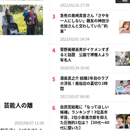
2022/02/16 17:59
急死の黒崎真音さん「さやを
一人にしない」親友の神田沙
也加さんと交わしていた“約
束”
2023/03/01 14:54
菅野美穂長男がイケメンすぎ
ると話題 公園で堺雅人より
有名人
2018/05/24 16:00
満島真之介 結婚2年目のラブ
ホ浮気！風俗店の裏切り2時
間
2017/03/07 00:00
」芸能人の離
自民党総裁に「なってほしい
候補」ランキング！3位高市
早苗、2位小泉進次郎を抑え
た圧倒的1位は？【30代〜60
2025/08/07 11:00
代に聞いた】