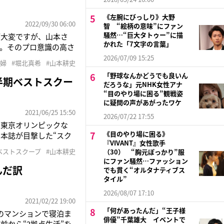
《左腕にびっしり》大野
2022/09/30 06:00
智 “絵柄の意味”にファン
騒然…“巨大タトゥー”に描
が大変ですが、山本さ
かれた「7文字の言葉」
。そのプロ意識の高さ
三浦義村役が評判の山
2026/07/09 15:25
夫婦
#堀北真希
#山本耕史
）に出演。『シン・ウ
「野球なんかどうでも良いん
半期ベストスクー
だろうな」元NHK女性アナ
“目のやり場に困る”観戦姿
に疑問の声があがったワケ
2021/06/25 15:50
2026/07/22 17:55
む東京オリンピックな
《目のやり場に困る》
。本誌が目撃した“スク
『VIVANT』女性歌手
生をスタートし、今も
1ベストスクープ
#山本耕史
（30） “胸元ぽっかり”服
住”という大きな決断を
にファン騒然…ファッション
んだ訳
でも貫く“オルタナティブス
タイル”
2026/08/07 17:10
2021/02/22 19:00
「何があったんだ」“王子様
のマンションで寝泊ま
俳優”千葉雄大 イベントで
前から“2拠点生活”を