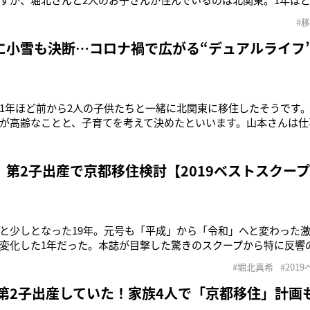
いいます」（芸能関係者）親友・香取慎吾（44）と共演するドラ
#
好調な山本耕史（44）。収録の合間に、親しい関係者にそう話して
堀北真希（3
に小雪も決断…コロナ禍で広がる“デュアルライフ
1年ほど前から2人の子供たちと一緒に北関東に移住したそうです
が高齢なことと、子育てを考えて決めたといいます。山本さんは仕
活し、オフは北関東で家族と生活していると聞きました」（芸能
本耕史（44）が1年前から北関東で始めた“田舎暮らし”。同様のラ
夫妻だけでない。「こ
 第2子出産で京都移住検討【2019ベストスクー
と少しとなった19年。元号も「平成」から「令和」へと変わった激
変化した1年だった。本誌が目撃した驚きのスクープから特に反響
たい。山本耕史（43）との電撃結婚＆妊娠した2年後に、芸能界引
#堀北真希
#201
希（31）。引退以降、全く人前に姿を見せないなか、密かに彼女は
将来を見据えた“
 第2子出産していた！家族4人で「京都移住」計画