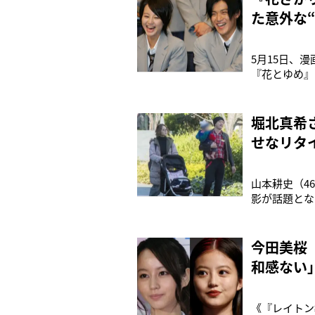
た意外な
5月15日、
『花とゆめ』
別を偽って男
年50）が昨
と共に内容を
堀北真希
せなリタ
山本耕史（4
影が話題とな
「NEWSポ
ーカー、両耳
ルなブレスレ
今田美桜
和感ない
《『レイトン