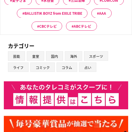
愛子さま
水谷豊
三山凌輝
COWCOW
BALLISTIK BOYZ from EXILE TRIBE
AAA
CBCテレビ
ABCテレビ
カテゴリー
芸能
皇室
国内
海外
スポーツ
ライフ
コミック
コラム
占い