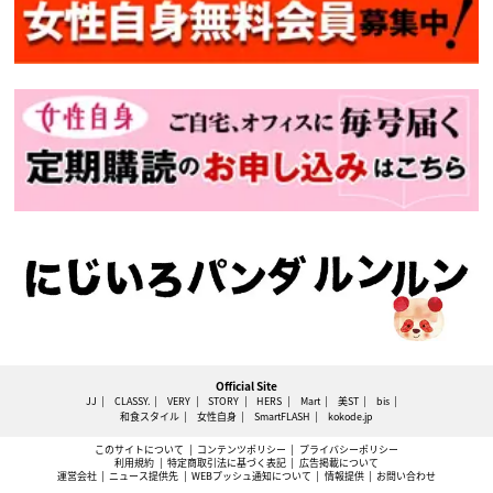
Official Site
JJ
CLASSY.
VERY
STORY
HERS
Mart
美ST
bis
和食スタイル
女性自身
SmartFLASH
kokode.jp
このサイトについて
コンテンツポリシー
プライバシーポリシー
利用規約
特定商取引法に基づく表記
広告掲載について
運営会社
ニュース提供先
WEBプッシュ通知について
情報提供
お問い合わせ