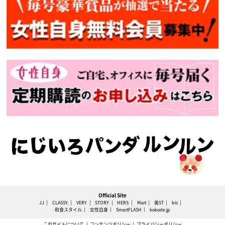
Official Site
JJ
CLASSY.
VERY
STORY
HERS
Mart
美ST
bis
和食スタイル
女性自身
SmartFLASH
kokode.jp
このサイトについて
コンテンツポリシー
プライバシーポリシー