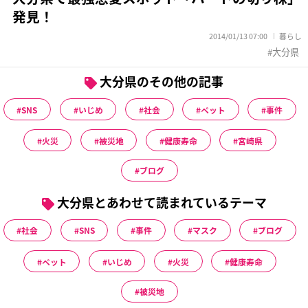
発見！
2014/01/13 07:00
暮らし
大分県
大分県のその他の記事
SNS
いじめ
社会
ペット
事件
火災
被災地
健康寿命
宮崎県
ブログ
大分県とあわせて読まれているテーマ
社会
SNS
事件
マスク
ブログ
ペット
いじめ
火災
健康寿命
被災地