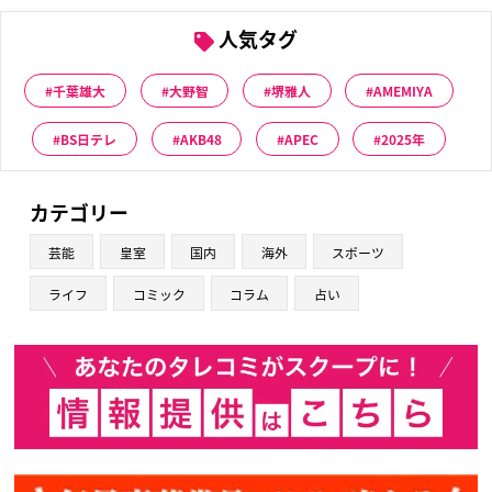
人気タグ
千葉雄大
大野智
堺雅人
AMEMIYA
BS日テレ
AKB48
APEC
2025年
カテゴリー
芸能
皇室
国内
海外
スポーツ
ライフ
コミック
コラム
占い