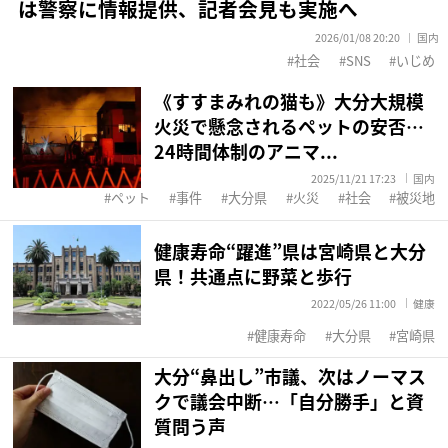
は警察に情報提供、記者会見も実施へ
2026/01/08 20:20
国内
社会
SNS
いじめ
《すすまみれの猫も》大分大規模
火災で懸念されるペットの安否…
24時間体制のアニマ...
2025/11/21 17:23
国内
ペット
事件
大分県
火災
社会
被災地
健康寿命“躍進”県は宮崎県と大分
県！共通点に野菜と歩行
2022/05/26 11:00
健康
健康寿命
大分県
宮崎県
大分“鼻出し”市議、次はノーマス
クで議会中断…「自分勝手」と資
質問う声