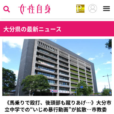
大
分県の最新ニュース
《馬乗りで殴打、後頭部も蹴りあげ…》大分市
立中学での“いじめ暴行動画”が拡散…市教委