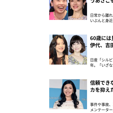
うあさこ
日常から離れ
いぶんと身近
人も多いので
きく変わるも
想は人それぞ
60歳に
伊代、吉
日産「シルビ
年。「いざな
る。「還暦＝
人前に出る芸
「Freeasy
信頼でき
カを抑え
事件や事故、
メンテーター