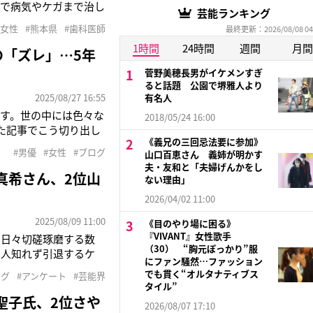
力で病気やケガまで治し
芸能ランキング
と考えた。遠方に暮ら
#女性
#熊本県
#歯科医師
最終更新：2026/08/08 04
心残りがあったからだ。
1時間
24時間
週間
月間
の「ズレ」…5年
菅野美穂長男がイケメンすぎ
ると話題 公園で堺雅人より
2025/08/27 16:55
有名人
す。世の中には色々な
2018/05/24 16:00
た記事でこう切り出し
《義兄の三回忌法要に参加》
として、毎日のように雑
#男優
#女性
#ブログ
山口百恵さん 義姉が明かす
いた。問題となっている
夫・友和と「夫婦げんかをし
真希さん、2位山
ない理由」
2026/04/02 11:00
2025/08/09 11:00
《目のやり場に困る》
『VIVANT』女性歌手
て日々切磋琢磨する数
（30） “胸元ぽっかり”服
は人知れず引退するケ
にファン騒然…ファッション
有名人が引退発表を
でも貫く“オルタナティブス
ング
#アンケート
#芸能界
「Freeasy」に
タイル”
聖子氏、2位さや
2026/08/07 17:10