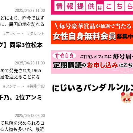
2025/04/27 11:00
などにより、昨今ではず
会に、異国の地を訪れる
によっても充実度が大
グ
#アンケート
#タレント
る人など、同行者への理
グ】同率3位松本
2025/04/26 11:00
て発売された1965
還暦を迎えることにな
しく元気な人が多い。
グ
#アンケート
#芸能全般
ンケートツール
千乃、2位アンミ
2025/04/13 06:00
して見解を求められるコ
る人物も多いが、最近