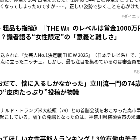
くなってしまったのですが……。正しい姿勢で歩くことを心がけた
体重に戻ることができました」そう語るのは、モデル出身のウオ
#ダイエ
まで、1200人以上の受講生に正しい歩き方を指導し、ダイエット
からは、3カ月で4
粗品も指摘》『THE W』のレベルは賞金1000万
か？識者語る“女性限定”の「意義と難しさ」
放送された『女芸人No.1決定戦 THE W 2025』（日本テレビ系）
の頂点に立ったニッチェ。しかし、最も注目を集めているのは審査員
だったかもしれない。今年3月の『第14回ytv漫才新人賞決定戦』（
#
ある論理展開で、まれにみる鮮烈な審査員デビューを果たして話
おだて、懐に入るしかなかった」立川流一門の74
の“皮肉たっぷり”投稿が物議
にドナルド・トランプ米大統領（79）との首脳会談をおこなった高市
起こしている。論争の発端となったのは、神奈川県横須賀市の米
空母「ジョージ・ワシントン」でおこなわれたトランプ大統領の
首相を壇上に呼び寄せ、「この女性は勝者だ」「日本で初めての
抱き寄せた。すると
ってほしい女性芸能人ランキング！3位有働由美子