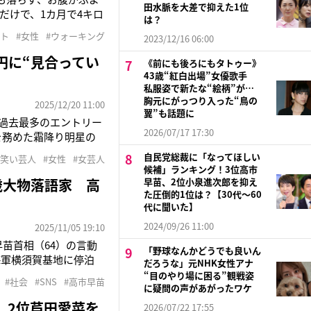
田水脈を大差で抑えた1位
だけで、1カ月で4キロ
は？
ーキング講師のかなぺ
ット
#女性
#ウォーキング
2023/12/16 06:00
を手助けしてきた。
円に“見合ってい
《前にも後ろにもタトゥー》
43歳“紅白出場”女優歌手
私服姿で新たな“絵柄”が…
胸元にがっつり入った“鳥の
2025/12/20 11:00
翼”も話題に
で、過去最多のエントリー
2026/07/17 17:30
を務めた霜降り明星の
読売テレビ）で辛口な
自民党総裁に「なってほしい
お笑い芸人
#女性
#女芸人
題をかっさらった粗品。
候補」ランキング！3位高市
歳大物落語家 高
早苗、2位小泉進次郎を抑え
た圧倒的1位は？【30代〜60
代に聞いた】
2024/09/26 11:00
2025/11/05 19:10
早苗首相（64）の言動
「野球なんかどうでも良いん
海軍横須賀基地に停泊
だろうな」元NHK女性アナ
演説中のこと。トランプ
“目のやり場に困る”観戦姿
#社会
#SNS
#高市早苗
女性の首相だ」などと
に疑問の声があがったワケ
、2位芦田愛菜を
2026/07/22 17:55