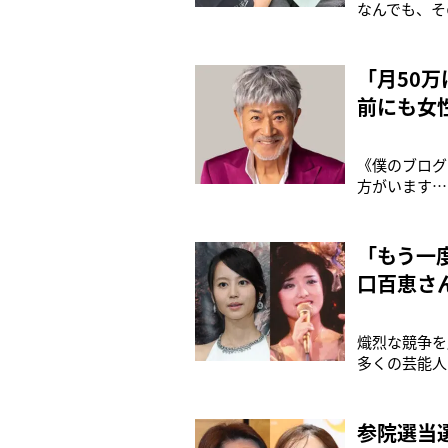
なんでも、そ
てしまうとい
していた父親
休暇を使って
「月50
前にも女
《僕のブログ
方がいます…
たのは、俳優
記を書き綴っ
のは、21日
「もう一
口百恵さ
熾烈な競争を
多くの芸能人
ースもあるだ
し、世間に大
て、20～60
参院選当