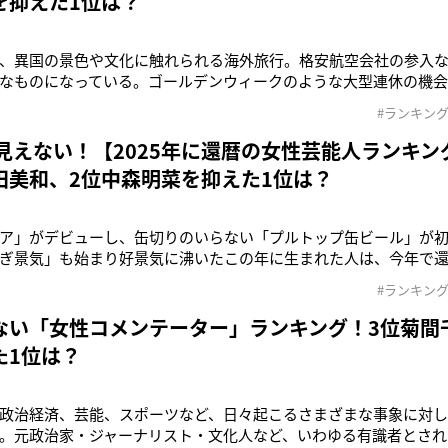
を抑えた1位は？
、異国の景色や文化に触れられる海外旅行。格安航空会社の参入
なものになっている。ゴールデンウィークのような大型連休の機
はないだろうか。海外旅行はどこに行くかだけでなく、誰と行くか
#ランキン
の。旅慣れた人や現地の言葉がわかる人、楽しい時間を共有でき
れだ。そこで本誌はW
は見えない！【2025年に還暦の女性芸能人ランキン
田美和、2位中森明菜を抑えた1位は？
ア」がデビューし、缶切りのいらない「プルトップ缶ビール」が初め
ぎ景気」も始まり好景気に沸いたこの年に生まれた人は、今年で
老人」というイメージは過去の話で、現代の60歳は見た目も若々
#ランキン
能人たちであれば、それはなおさらだろう。そこで本誌はWEBア
」にて、20～60代の
ない「女性コメンテーター」ランキング！3位菊間
た1位は？
政治経済、芸能、スポーツなど、日々起こるさまざまな事象に対
。元政治家・ジャーナリスト・文化人など、いわゆる有識者とされ