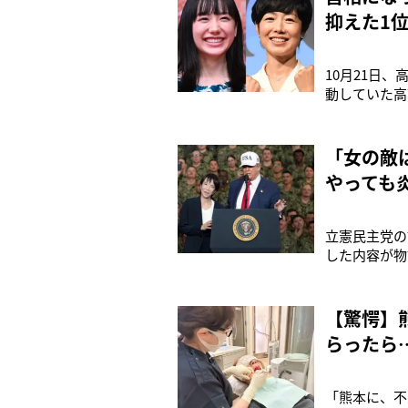
抑えた1
10月21日
動していた高
ではトップ当
いた経験のあ
徒役を演じて
「女の敵
やっても
立憲民主党の
した内容が物
も。腕を組ま
ではなく「信
領と初の日米
【驚愕】
らったら
「熊本に、不