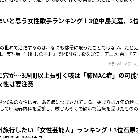
。農林水産省がデータを提供するWEBサイト「アグリネ」によれば
の649円をピークに下がり続け、5月22日での価格は260円と値を落
価格が
まいと思う女性歌手ランキング！3位中島美嘉、2
？
の世界で活躍するのは、なにも俳優に限ったことではない。たとえ
は、実写版『【推しの子】』でMEMちょ役を好演。アニメ映画『
トラクション』では主人公のひとり・中川凰蘭を演じ、声優とし
#ランキング
#
ありながら、“俳優の顔”も併せ持つアーティストたち。ファンに
大きな魅力になっ
に穴が…3週間以上長引く咳は「肺MAC症」の可能
女性は要注意
む46歳の女性は今、ある病に悩まされている。始まりは昨年の秋
して呼吸器内科を受診し、咳ぜんそくの疑いで治療を受けたもの
なかったため3カ月後に再度受診して検査をしたところ「肺MAC症
判明したという。「咳と痰が出る以外は体調も普通でした。感染
で驚いています」こ
外旅行したい「女性芸能人」ランキング！3位石原