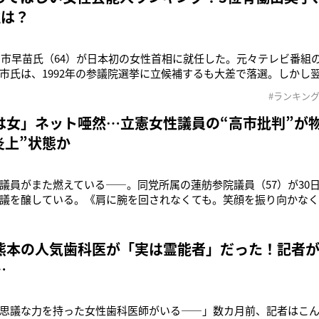
位は？
、高市早苗氏（64）が日本初の女性首相に就任した。元々テレビ番組
市氏は、1992年の参議院選挙に立候補するも大差で落選。しかし翌
選し、政治の道へと足を踏み入れている。じつは高市と同様に、
#ランキン
る政治家は少なくない。三原じゅん子（61）は『3年B組金八先生』
おり、
は女」ネット唖然…立憲女性議員の“高市批判”が
炎上”状態か
議員がまた燃えている――。同党所属の蓮舫参院議員（57）が30
議を醸している。《肩に腕を回されなくても。笑顔を振り向かなく
なくても。冷静な会談はできたのではないかな、と見えます。とて
頼」で成り立つ政治を求めていきたいと思っています。》同投稿は
首脳会談を行っ
熊本の人気歯科医が「実は霊能者」だった！記者が
…
思議な力を持った女性歯科医師がいる――」数カ月前、記者はこ