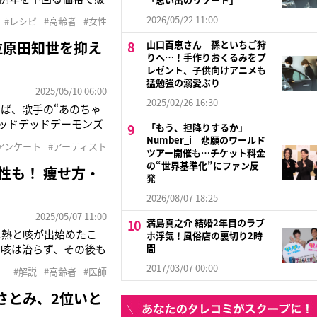
、1kgあたりの市場価
2026/05/22 11:00
#レシピ
#高齢者
#女性
としている。とくに4月
位原田知世を抑え
山口百恵さん 孫といちご狩
りへ…！手作りおくるみをプ
レゼント、子供向けアニメも
猛勉強の溺愛ぶり
2025/05/10 06:00
2025/02/26 16:30
ば、歌手の“あのちゃ
デッドデッドデーモンズ
「もう、担降りするか」
ても評価を高めている。
Number_i 悲願のワールド
アンケート
#アーティスト
とっては歌唱力だけでな
ツアー開催も…チケット料金
の“世界基準化”にファン反
性も！ 痩せ方・
発
2026/08/07 18:25
2025/05/07 11:00
満島真之介 結婚2年目のラブ
に熱と咳が出始めたこ
ホ浮気！風俗店の裏切り2時
の咳は治らず、その後も
間
」という病気にかかっ
2017/03/07 00:00
#解説
#高齢者
#医師
した時期も謎。わからな
さとみ、2位いと