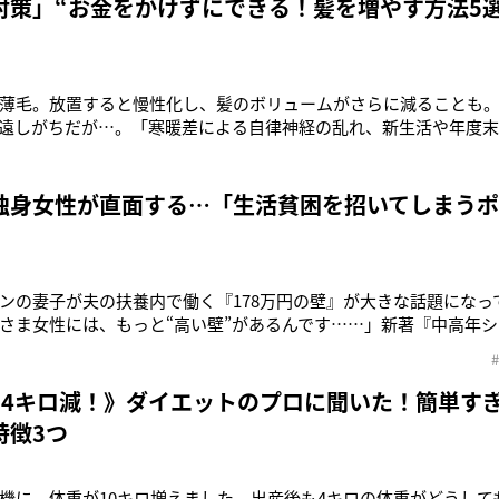
対策」“お金をかけずにできる！髪を増やす方法5
薄毛。放置すると慢性化し、髪のボリュームがさらに減ることも
遠しがちだが…。「寒暖差による自律神経の乱れ、新生活や年度
となり、春は、一時的に抜け毛が増えやすい季節。そんな女性の
以上は治ります」そう語るのは、なおみ皮フ科クリニック（岐阜県
肌をつくるプロフェッショ
独身女性が直面する…「生活貧困を招いてしまうポ
ンの妻子が夫の扶養内で働く『178万円の壁』が大きな話題になっ
さま女性には、もっと“高い壁”があるんです……」新著『中高年
呼んでいるライターの和田靜香さん（60）は、高齢シングル女性
続け、「つながる」ことを呼びかけている。和田さん自身、音楽ラ
ろから仕事が
で4キロ減！》ダイエットのプロに聞いた！簡単す
特徴3つ
機に、体重が10キロ増えました。出産後も4キロの体重がどうして