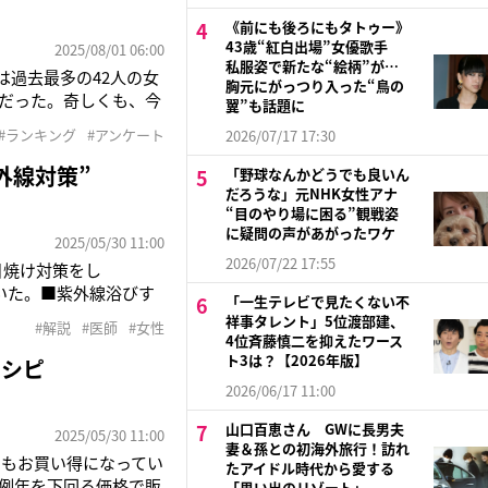
《前にも後ろにもタトゥー》
43歳“紅白出場”女優歌手
2025/08/01 06:00
私服姿で新たな“絵柄”が…
は過去最多の42人の女
胸元にがっつり入った“鳥の
高だった。奇しくも、今
翼”も話題に
た政治の世界だが、こ
#ランキング
#アンケート
2026/07/17 17:30
多いのではないだろう
外線対策”
「野球なんかどうでも良いん
だろうな」元NHK女性アナ
“目のやり場に困る”観戦姿
に疑問の声があがったワケ
2025/05/30 11:00
2026/07/22 17:55
日焼け対策をし
聞いた。■紫外線浴びす
「一生テレビで見たくない不
れなくて、うがいをしよ
祥事タレント」5位渡部建、
#解説
#医師
#女性
たら、口唇ヘルペスによ
4位斉藤慎二を抑えたワース
ト3は？【2026年版】
レシピ
2026/06/17 11:00
山口百恵さん GWに長男夫
2025/05/30 11:00
妻＆孫との初海外旅行！訪れ
でもお買い得になってい
たアイドル時代から愛する
例年を下回る価格で販
「思い出のリゾート」