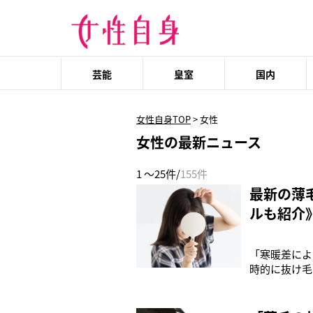
芸能
皇室
国内
女性自身TOP
>
女性
女性の最新ニュース
1 ～25件/
155件
最新の薄
ルも紹介
「寒暖差によ
時的に抜け毛
そう語るのは
もいわれ、薄
う悪循環に…