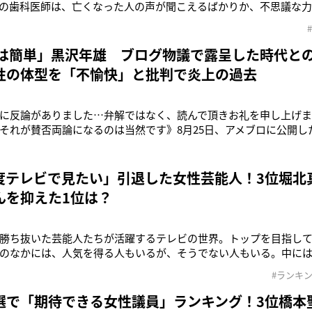
の歯科医師は、亡くなった人の声が聞こえるばかりか、不思議な
う。実父が他界して間もない記者は、その歯科医師に会ってみたい
とは数年来、まともな会話もないまま、不意に逝かれてしまい、
熊本を訪ねると、噂の歯
万は簡単」黒沢年雄 ブログ物議で露呈した時代と
性の体型を「不愉快」と批判で炎上の過去
に反論がありました…弁解ではなく、読んで頂きお礼を申し上げま
それが賛否両論になるのは当然です》8月25日、アメブロに公開し
の黒沢年雄（81）。アメブロでは「大御所部門」の書き手の一人
ている黒沢だが、21日に公開していた記事が大きな波紋を呼んで
に黒沢が公開し
度テレビで見たい」引退した女性芸能人！3位堀北
んを抑えた1位は？
勝ち抜いた芸能人たちが活躍するテレビの世界。トップを目指し
のなかには、人気を得る人もいるが、そうでない人もいる。中に
ろう。一方で、自ら引退を決意する芸能人も。過去には人気絶頂の
#ランキ
きな衝撃を与えたケースもあった。そこで本誌はWEBアンケートツール
代の男女500人を
選で「期待できる女性議員」ランキング！3位橋本