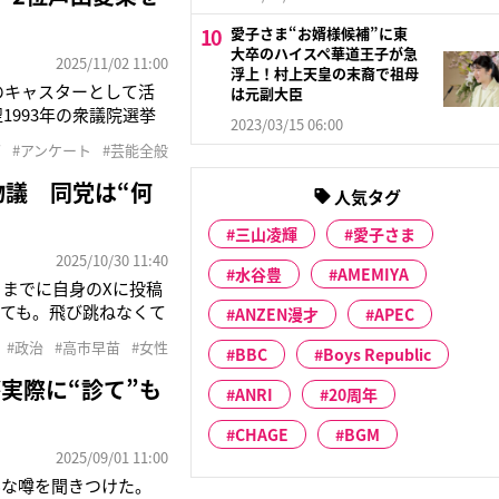
愛子さま“お婿様候補”に東
大卒のハイスペ華道王子が急
2025/11/02 11:00
浮上！村上天皇の末裔で祖母
のキャスターとして活
は元副大臣
1993年の衆議院選挙
2023/03/15 06:00
タレントとして活動して
グ
#アンケート
#芸能全般
（TBS系）で不良生
物議 同党は“何
人気タグ
三山凌輝
愛子さま
2025/10/30 11:40
水谷豊
AMEMIYA
日までに自身のXに投稿
ても。飛び跳ねなくて
ANZEN漫才
APEC
も残念です。「演出」
#政治
#高市早苗
#女性
BBC
Boys Republic
、28日にトランプ大統
実際に“診て”も
ANRI
20周年
CHAGE
BGM
2025/09/01 11:00
んな噂を聞きつけた。