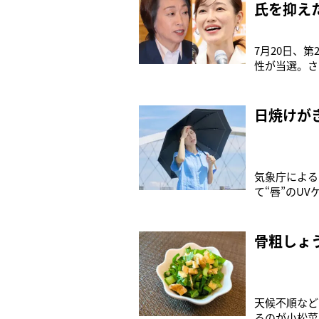
氏を抑え
7月20日、
性が当選。さ
年は日本で1
の度の参院選
か。そこで本
日焼けが
気象庁による
て“唇”のU
ぎで口唇ヘル
うとした水が
る顔面神経麻
骨粗しょ
天候不順など
るのが小松菜