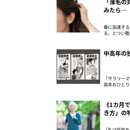
「薄毛の
みたら…
春に加速する
る、とつい敬
などが引き金
ることで8割
尚美先生。美
中高年の
「サラリーマ
高年おひとり
書）が話題を
べく声を上げ
歳を過ぎたこ
《1カ月
き方」の
「私は妊娠を