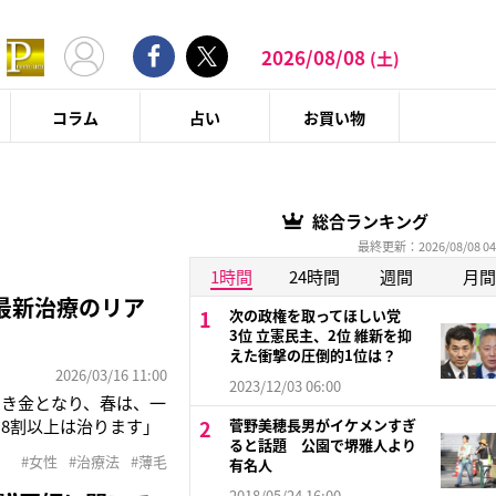
2026/08/08
(土)
コラム
占い
お買い物
総合ランキング
最終更新：2026/08/08 04
1時間
24時間
週間
月間
最新治療のリア
次の政権を取ってほしい党
3位 立憲民主、2位 維新を抑
えた衝撃の圧倒的1位は？
2026/03/16 11:00
2023/12/03 06:00
引き金となり、春は、一
8割以上は治ります」
菅野美穂長男がイケメンすぎ
ると話題 公園で堺雅人より
生だ。髪は女性の命と
#女性
#治療法
#薄毛
有名人
らに薄毛が広がるとい
2018/05/24 16:00