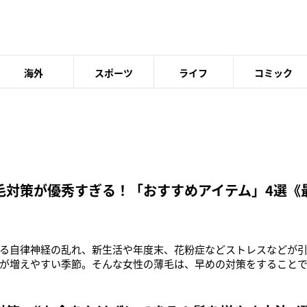
海外
スポーツ
ライフ
コミック
毛対策が優秀すぎる！「おすすめアイテム」4選《
》
る自律神経の乱れ、新生活や年度末、花粉症などストレスなどが
が増えやすい季節。そんな女性の薄毛は、早めの対策をすることで
、なおみ皮フ科クリニック（岐阜県岐阜市）の院長、梶田尚美先
くなるだけでネガティブな気分になる。それがストレスとなってさ
…。そんな悩みを解消し