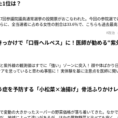
た1位は？
第27回参議院議員通常選挙の投開票がおこなわれた。今回の参院選で
らに、全当選者に占める女性の割合は33.6％で、こちらも過去最
945年に女性参政権が認められて80年。長く男性社会と言われてき
#政治
の結果を受けて、今後の女性の政治参画に大きな期待を抱いた人も
誌はW
きっかけで「口唇ヘルペス」に！医師が勧める“紫
と紫外線の観測値はすでに「強い」ゾーンに突入！ 顔や体ばかり
Vケアを怠っていると思わぬ事態に！ 実体験を基に注意点を医師に
ペス顔面麻痺に「朝の洗顔をしているときに、片方の目が閉じら
口からこぼれて……。脳神経の異常かと思ってすぐに病院に行っ
痺だと。『あの口内炎の
う症を予防する「小松菜×油揚げ」骨活ふりかけ
で変動の大きかったスーパーの野菜価格が落ち着いてきた。なか
だ。地域によって違いがあるが、ほかの葉物野菜と比べても安く、