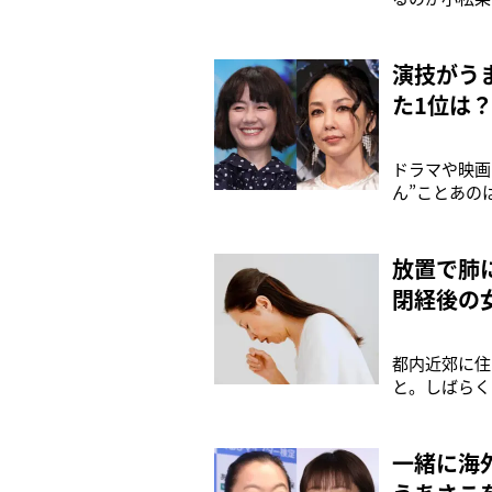
売されている
格は今年1月
末からグンと
演技がう
た1位は
ドラマや映画
ん”ことあの
デデデデデス
本業は歌手で
く、演技力も
放置で肺
閉経後の
都内近郊に住
と。しばらく
症状が変わら
ていることが
いことだらけ
一緒に海