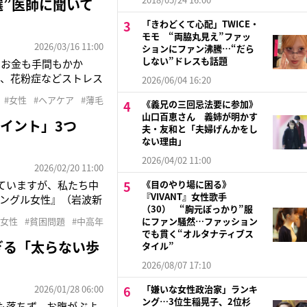
選”医師に聞いて
「きわどくて心配」TWICE・
モモ “両脇丸見え”ファッ
2026/03/16 11:00
ションにファン沸騰…“だら
しない”ドレスも話題
。お金も手間もかか
末、花粉症などストレス
2026/06/04 16:20
薄毛は、早めの対策をす
#女性
#ヘアケア
#薄毛
《義兄の三回忌法要に参加》
岐阜市）の院長、梶田
山口百恵さん 義姉が明かす
イント」3つ
夫・友和と「夫婦げんかをし
ない理由」
2026/04/02 11:00
2026/02/20 11:00
ていますが、私たち中
《目のやり場に困る》
『VIVANT』女性歌手
シングル女性』（岩波新
（30） “胸元ぽっかり”服
の置かれた窮状を改善す
#女性
#貧困問題
#中高年
にファン騒然…ファッション
イターをしていたが40
でも貫く“オルタナティブス
ぎる「太らない歩
タイル”
2026/08/07 17:10
2026/01/28 06:00
「嫌いな女性政治家」ランキ
ング…3位生稲晃子、2位杉
も落ちず、お腹がぶよ