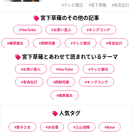
テレビ朝日
宮下草薙
有吉弘行
宮下草薙のその他の記事
YouTube
お笑い芸人
キングコング
梶原雄太
西野亮廣
テレビ朝日
有吉弘行
宮下草薙とあわせて読まれているテーマ
お笑い芸人
YouTube
テレビ朝日
有吉弘行
西野亮廣
キングコング
梶原雄太
人気タグ
愛子さま
水谷豊
三山凌輝
Bose