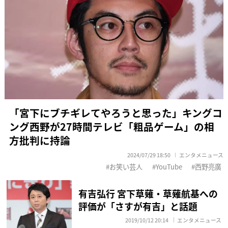
「宮下にブチギレてやろうと思った」キングコ
ング西野が27時間テレビ「粗品ゲーム」の相
方批判に持論
2024/07/29 18:50
エンタメニュース
お笑い芸人
YouTube
西野亮廣
有吉弘行 宮下草薙・草薙航基への
評価が「さすが有吉」と話題
2019/10/12 20:14
エンタメニュース