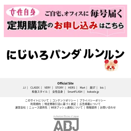
Official Site
JJ
CLASSY.
VERY
STORY
HERS
Mart
美ST
bis
和食スタイル
女性自身
SmartFLASH
kokode.jp
このサイトについて
コンテンツポリシー
プライバシーポリシー
利用規約
特定商取引法に基づく表記
広告掲載について
運営会社
ニュース提供先
WEBプッシュ通知について
情報提供
お問い合わせ