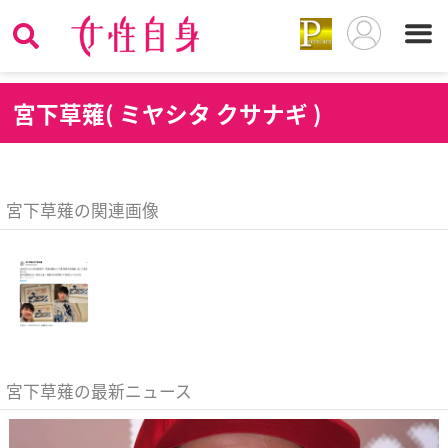
宮
下草薙( ミヤシタ クサナギ )
宮下草薙の関連画像
宮下草薙の最新ニュース