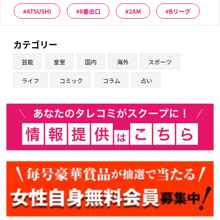
ATSUSHI
8番出口
2AM
Bリーグ
カテゴリー
芸能
皇室
国内
海外
スポーツ
ライフ
コミック
コラム
占い