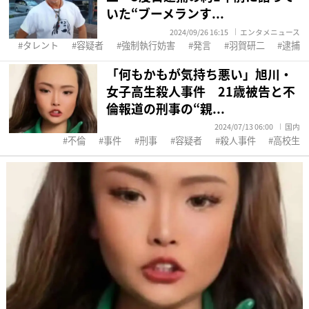
いた“ブーメランす...
2024/09/26 16:15
エンタメニュース
タレント
容疑者
強制執行妨害
発言
羽賀研二
逮捕
「何もかもが気持ち悪い」旭川・
女子高生殺人事件 21歳被告と不
倫報道の刑事の“親...
2024/07/13 06:00
国内
不倫
事件
刑事
容疑者
殺人事件
高校生