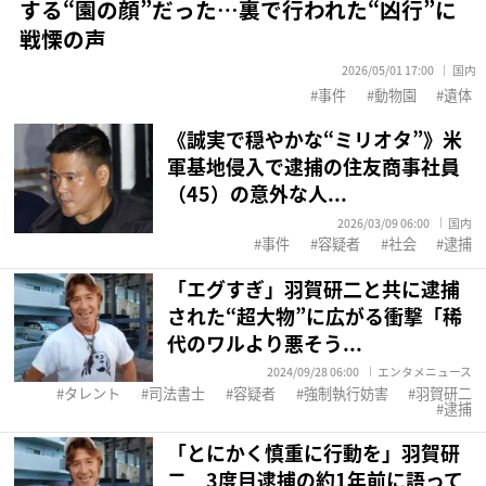
する“園の顔”だった…裏で行われた“凶行”に
戦慄の声
2026/05/01 17:00
国内
事件
動物園
遺体
《誠実で穏やかな“ミリオタ”》米
軍基地侵入で逮捕の住友商事社員
（45）の意外な人...
2026/03/09 06:00
国内
事件
容疑者
社会
逮捕
「エグすぎ」羽賀研二と共に逮捕
された“超大物”に広がる衝撃「稀
代のワルより悪そう...
2024/09/28 06:00
エンタメニュース
タレント
司法書士
容疑者
強制執行妨害
羽賀研二
逮捕
「とにかく慎重に行動を」羽賀研
二 3度目逮捕の約1年前に語って