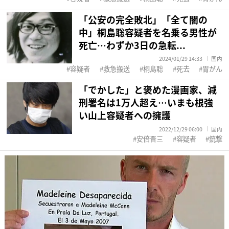
「公安の完全敗北」「全て闇の
中」桐島聡容疑者を名乗る男性が
死亡…わずか3日の急転...
2024/01/29 14:33
国内
容疑者
救急搬送
桐島聡
死去
胃がん
「でかした」と褒めた漫画家、減
刑署名は1万人超え…いまも根強
い山上容疑者への擁護
2022/12/29 06:00
国内
安倍晋三
容疑者
銃撃