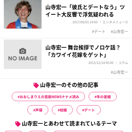
山寺宏一「彼氏とデートなう」ツ
イート大反響で浮気疑われる
2017/06/01 14:00
エンタメニュース
デート
山寺宏一
山寺宏一 舞台挨拶でノロケ話？
「カワイイ花嫁をゲット」
2013/12/14 00:00
コラム
山寺宏一
山寺宏一のその他の記事
おおしまりえの芸能NEWSナナメ読み
年の差婚
声優
結婚
デート
山寺宏一とあわせて読まれているテーマ