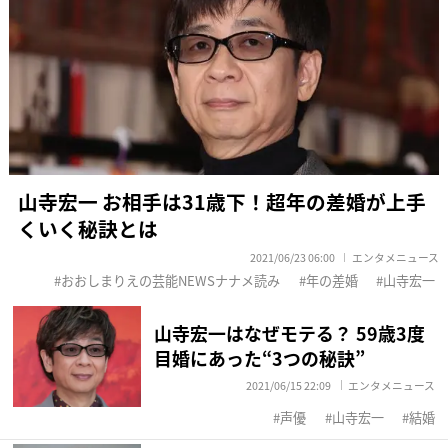
山寺宏一 お相手は31歳下！超年の差婚が上手
くいく秘訣とは
2021/06/23 06:00
エンタメニュース
おおしまりえの芸能NEWSナナメ読み
年の差婚
山寺宏一
山寺宏一はなぜモテる？ 59歳3度
目婚にあった“3つの秘訣”
2021/06/15 22:09
エンタメニュース
声優
山寺宏一
結婚