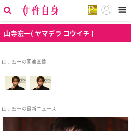
山
寺宏一( ヤマデラ コウイチ )
山寺宏一の関連画像
山寺宏一の最新ニュース