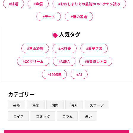
結婚
声優
おおしまりえの芸能NEWSナナメ読み
デート
年の差婚
人気タグ
三山凌輝
水谷豊
愛子さま
CCクリーム
ASKA
9番街レトロ
1995年
AI
カテゴリー
芸能
皇室
国内
海外
スポーツ
ライフ
コミック
コラム
占い