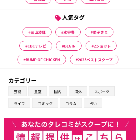
人気タグ
三山凌輝
水谷豊
愛子さま
CBCテレビ
BEGIN
2ショット
BUMP OF CHICKEN
2025ベストスクープ
カテゴリー
芸能
皇室
国内
海外
スポーツ
ライフ
コミック
コラム
占い