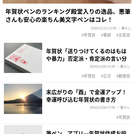
年賀状ペンのランキング殿堂入りの逸品、悪筆
さんも安心の楽ちん美文字ペンはコレ！
2020/12/12 11:00
暮らし
年賀状
筆跡
文房具
年賀状「送りつけてくるのはもは
や暴力」否定派・肯定派の言い分
2020/12/08 15:50
暮らし
年賀状
正月
郵便局
末広がりの「酉」で金運アップ！
幸運呼び込む年賀状の書き方
2016/12/08 17:00
暮らし
年賀状
筆ペン、アプリ…年賀状作成お役