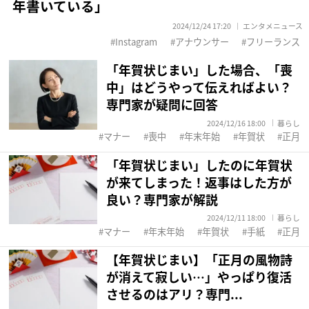
年書いている」
2024/12/24 17:20
エンタメニュース
Instagram
アナウンサー
フリーランス
「年賀状じまい」した場合、「喪
中」はどうやって伝えればよい？
専門家が疑問に回答
2024/12/16 18:00
暮らし
マナー
喪中
年末年始
年賀状
正月
「年賀状じまい」したのに年賀状
が来てしまった！返事はした方が
良い？専門家が解説
2024/12/11 18:00
暮らし
マナー
年末年始
年賀状
手紙
正月
【年賀状じまい】「正月の風物詩
が消えて寂しい…」やっぱり復活
させるのはアリ？専門...