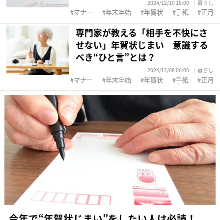
2024/12/10 18:00
暮らし
マナー
年末年始
年賀状
手紙
正月
専門家が教える「相手を不快にさ
せない」年賀状じまい 意識する
べき“ひと言”とは？
2024/12/08 06:00
暮らし
マナー
年末年始
年賀状
手紙
正月
今年で“年賀状じまい”をしたい人は必読！