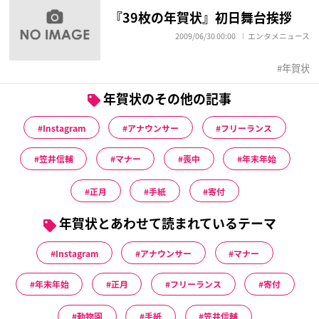
『39枚の年賀状』初日舞台挨拶
2009/06/30 00:00
エンタメニュース
年賀状
年賀状のその他の記事
Instagram
アナウンサー
フリーランス
笠井信輔
マナー
喪中
年末年始
正月
手紙
寄付
年賀状とあわせて読まれているテーマ
Instagram
アナウンサー
マナー
年末年始
正月
フリーランス
寄付
動物園
手紙
笠井信輔