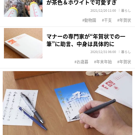
が茶色＆ホワイトで可愛すぎ
2021/12/20 11:00
暮らし
動物園
干支
年賀状
マナーの専門家が“年賀状での一
筆”に助言、中身は具体的に
2020/12/31 06:00
暮らし
お歳暮
年末年始
年賀状