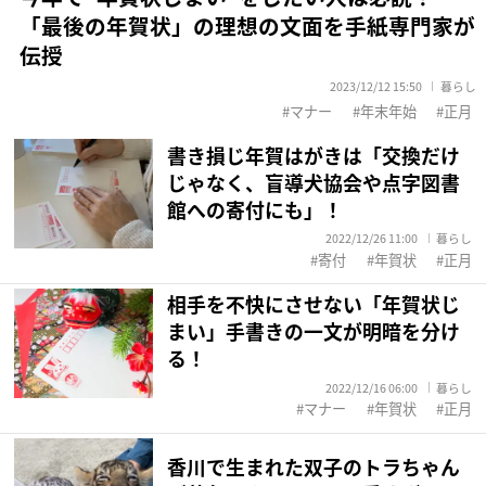
「最後の年賀状」の理想の文面を手紙専門家が
伝授
2023/12/12 15:50
暮らし
マナー
年末年始
正月
書き損じ年賀はがきは「交換だけ
じゃなく、盲導犬協会や点字図書
館への寄付にも」！
2022/12/26 11:00
暮らし
寄付
年賀状
正月
相手を不快にさせない「年賀状じ
まい」手書きの一文が明暗を分け
る！
2022/12/16 06:00
暮らし
マナー
年賀状
正月
香川で生まれた双子のトラちゃん