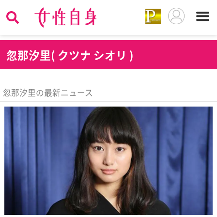
忽
那汐里( クツナ シオリ )
忽那汐里の最新ニュース