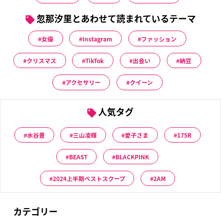
忽那汐里とあわせて読まれているテーマ
女優
Instagram
ファッション
クリスマス
TikTok
出会い
納豆
アクセサリー
クイーン
人気タグ
水谷豊
三山凌輝
愛子さま
175R
BEAST
BLACKPINK
2024上半期ベストスクープ
2AM
カテゴリー