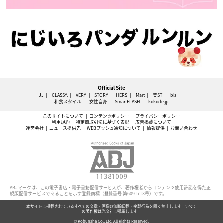
Official Site
JJ
CLASSY.
VERY
STORY
HERS
Mart
美ST
bis
和食スタイル
女性自身
SmartFLASH
kokode.jp
このサイトについて
コンテンツポリシー
プライバシーポリシー
利用規約
特定商取引法に基づく表記
広告掲載について
運営会社
ニュース提供先
WEBプッシュ通知について
情報提供
お問い合わせ
ABJマークは、この電子書店・電子書籍配信サービスが、著作権者からコンテンツ使用許諾を得た正
規版配信サービスであることを示す登録商標（登録番号 第6091713号）です。
本サイトに掲載されているすべての文章・画像の無断転載・複製行為を固く禁止します。すべて
の著作権は光文社に帰属します。
© Kobunsha Co., Ltd. All Rights Reserved.