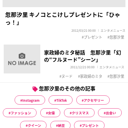
忽那汐里 キノコとこけしプレゼントに「ひゃ
っ！」
2012/03/21 00:00
エンタメニュース
プレゼント
忽那汐里
家政婦のミタ秘話 忽那汐里「幻
の“フルヌード”シーン」
2011/12/21 00:00
エンタメニュース
ヌード
家政婦のミタ
忽那汐里
忽那汐里のその他の記事
Instagram
TikTok
アクセサリー
ファッション
女優
クリスマス
出会い
クイーン
納豆
プレゼント