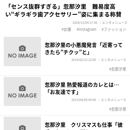
「センス抜群すぎる」忽那汐里 難易度高
い“ギラギラ歯アクセサリー”姿に集まる称賛
2024/12/04 17:36
エンタメニュース
女優
Instagram
ファッション
忽那汐里の小悪魔発言「近寄って
きたら”チクッ”と」
2014/02/12 22:00
エンタメニュース
忽那汐里
忽那汐里 熱愛報道のカレとは…
「お友達です」
2013/04/05 00:00
エンタメニュース
忽那汐里
忽那汐里 クリスマスも仕事「彼