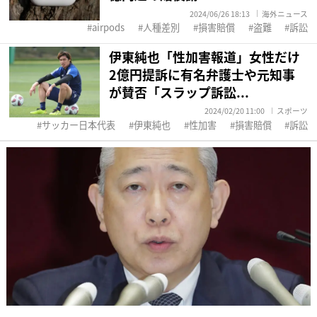
2024/06/26 18:13
海外ニュース
airpods
人種差別
損害賠償
盗難
訴訟
伊東純也「性加害報道」女性だけ
2億円提訴に有名弁護士や元知事
が賛否「スラップ訴訟...
2024/02/20 11:00
スポーツ
サッカー日本代表
伊東純也
性加害
損害賠償
訴訟