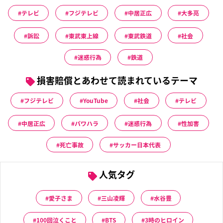
テレビ
フジテレビ
中居正広
大多亮
訴訟
東武東上線
東武鉄道
社会
迷惑行為
鉄道
損害賠償とあわせて読まれているテーマ
フジテレビ
YouTube
社会
テレビ
中居正広
パワハラ
迷惑行為
性加害
死亡事故
サッカー日本代表
人気タグ
愛子さま
三山凌輝
水谷豊
100回泣くこと
BTS
3時のヒロイン