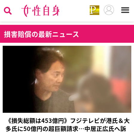
損
害賠償の最新ニュース
《損失総額は453億円》フジテレビが港氏＆大
多氏に50億円の超巨額請求…中居正広氏へ訴