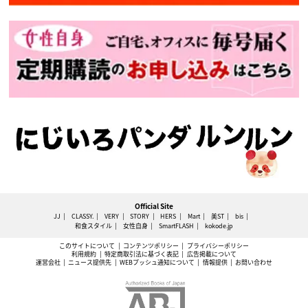
Official Site
JJ
CLASSY.
VERY
STORY
HERS
Mart
美ST
bis
和食スタイル
女性自身
SmartFLASH
kokode.jp
このサイトについて
コンテンツポリシー
プライバシーポリシー
利用規約
特定商取引法に基づく表記
広告掲載について
運営会社
ニュース提供先
WEBプッシュ通知について
情報提供
お問い合わせ