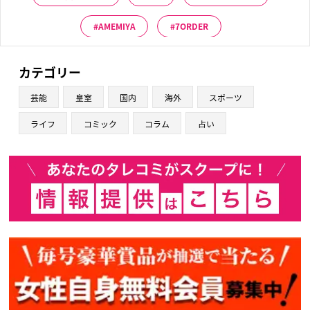
AMEMIYA
7ORDER
カテゴリー
芸能
皇室
国内
海外
スポーツ
ライフ
コミック
コラム
占い