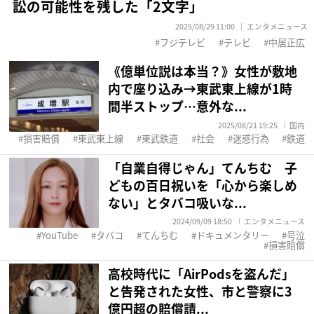
訟の可能性を残した「2文字」
2025/08/29 11:00
エンタメニュース
フジテレビ
テレビ
中居正広
《億単位説は本当？》女性が敷地
内で座り込み→東武東上線が1時
間半ストップ…意外な...
2025/08/21 19:25
国内
損害賠償
東武東上線
東武鉄道
社会
迷惑行為
鉄道
「自業自得じゃん」てんちむ 子
どもの百日祝いを「心から楽しめ
ない」とタバコ吸いな...
2024/09/09 18:50
エンタメニュース
YouTube
タバコ
てんちむ
ドキュメンタリー
号泣
損害賠償
高校時代に「AirPodsを盗んだ」
と告発された女性、市と警察に3
億円超の賠償請...