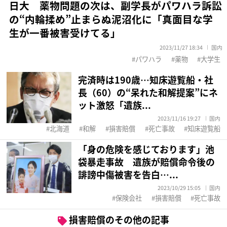
日大 薬物問題の次は、副学長がパワハラ訴訟
の“内輪揉め”止まらぬ泥沼化に「真面目な学
生が一番被害受けてる」
2023/11/27 18:34
国内
パワハラ
薬物
大学生
完済時は190歳…知床遊覧船・社
長（60）の“呆れた和解提案”にネ
ット激怒「遺族...
2023/11/16 19:27
国内
北海道
和解
損害賠償
死亡事故
知床遊覧船
「身の危険を感じております」池
袋暴走事故 遺族が賠償命令後の
誹謗中傷被害を告白…...
2023/10/29 15:05
国内
保険会社
損害賠償
死亡事故
損害賠償のその他の記事