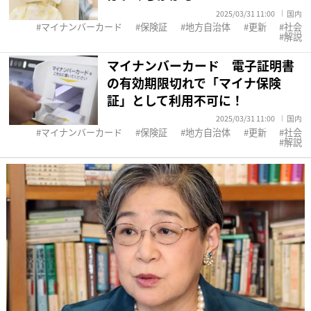
2025/03/31 11:00
国内
マイナンバーカード
保険証
地方自治体
更新
社会
解説
マイナンバーカード 電子証明書
の有効期限切れで「マイナ保険
証」として利用不可に！
2025/03/31 11:00
国内
マイナンバーカード
保険証
地方自治体
更新
社会
解説