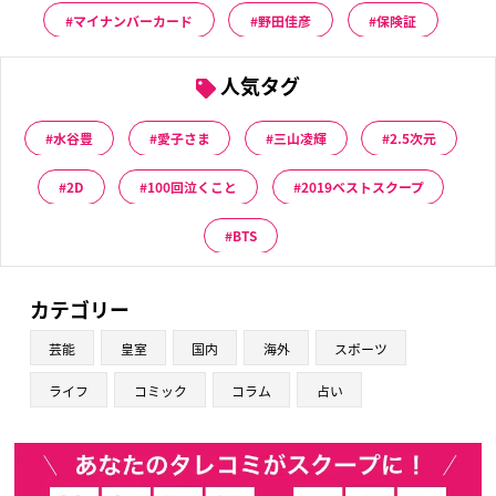
マイナンバーカード
野田佳彦
保険証
人気タグ
水谷豊
愛子さま
三山凌輝
2.5次元
2D
100回泣くこと
2019ベストスクープ
BTS
カテゴリー
芸能
皇室
国内
海外
スポーツ
ライフ
コミック
コラム
占い