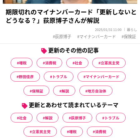
期限切れのマイナンバーカード「更新しないと
どうなる？」荻原博子さんが解説
2025/01/31 11:00
暮らし
荻原博子
マイナンバーカード
保険証
更新のその他の記事
増税
消費税
社会
立憲民主党
野田佳彦
トラブル
マイナンバーカード
保険証
解説
地方自治体
更新とあわせて読まれているテーマ
社会
解説
荻原博子
トラブル
立憲民主党
増税
消費税