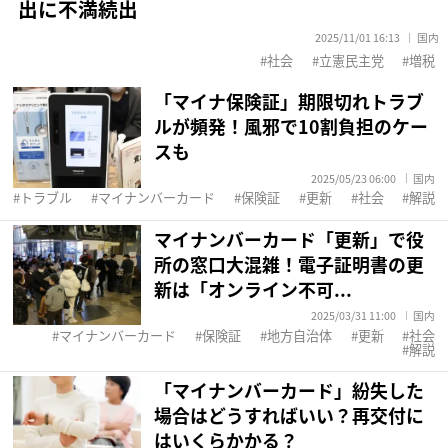
出に不満続出
2025/11/01 16:13
国内
社会
立憲民主党
増税
「マイナ保険証」期限切れトラブ
ルが頻発！風邪で10割負担のケー
スも
2025/05/23 06:00
国内
トラブル
マイナンバーカード
保険証
更新
社会
解説
マイナンバーカード「更新」で役
所の窓口大混雑！電子証明書の更
新は「オンライン不可...
2025/03/31 11:00
国内
マイナンバーカード
保険証
地方自治体
更新
社会
解説
「マイナンバーカード」紛失した
場合はどうすればいい？再交付に
はいくらかかる？